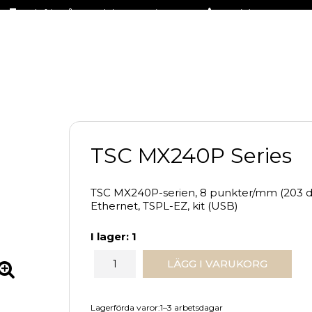
Fraktfritt på stora delar av sortimentet
+46 (0)31-27 42 30
TSC MX240P Series
TSC MX240P-serien, 8 punkter/mm (203 dpi)
Ethernet, TSPL-EZ, kit (USB)
I lager: 1
LÄGG I VARUKORG
Lagerförda varor:1–3 arbetsdagar