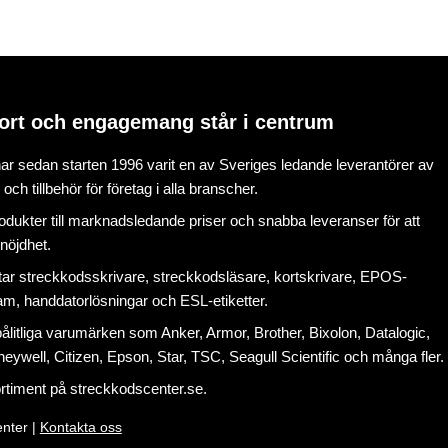
ort och engagemang står i centrum
r sedan starten 1996 varit en av Sveriges ledande leverantörer av
ch tillbehör för företag i alla branscher.
rodukter till marknadsledande priser och snabba leveranser för att
nöjdhet.
tar
streckkodsskrivare
,
streckkodsläsare
,
kortskrivare
,
EPOS-
ram
, handdatorlösningar och
ESL-etiketter
.
litliga varumärken som Anker, Armor, Brother, Bixolon, Datalogic,
eywell, Citizen, Epson, Star, TSC, Seagull Scientific och många fler.
ortiment på
streckkodscenter.se
.
nter |
Kontakta oss