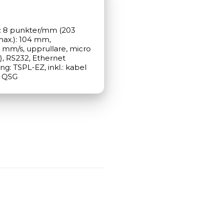
g: 8 punkter/mm (203 
ax.): 104 mm, 
 mm/s, upprullare, micro 
), RS232, Ethernet 
g: TSPL-EZ, inkl.: kabel 
, QSG