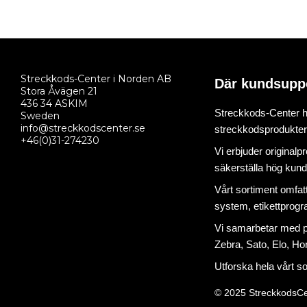
Streckkods-Center i Norden AB
Där kundsupp
Stora Åvägen 21
436 34 ASKIM
Streckkods-Center ha
Sweden
info@streckkodscenter.se
streckkodsprodukter o
+46(0)31-274230
Vi erbjuder originalp
säkerställa hög kund
Vårt sortiment omfat
system
,
etikettprog
Vi samarbetar med på
Zebra, Sato, Elo, Hon
Utforska hela vårt s
© 2025 StreckkodsCe