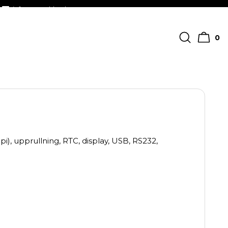
info@streckkodscenter.se
0
, upprullning, RTC, display, USB, RS232,