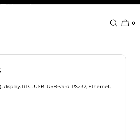
info@streckkodscenter.se
0
s
 display, RTC, USB, USB-värd, RS232, Ethernet,