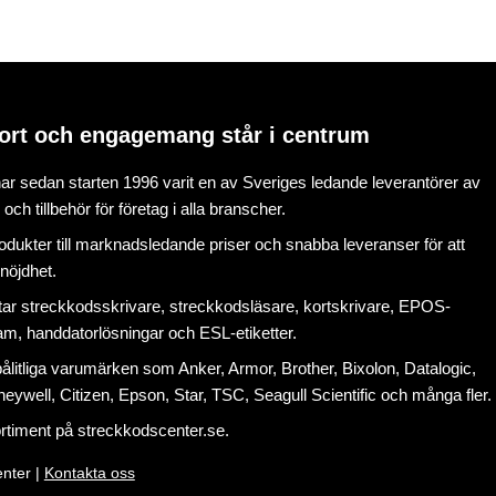
ort och engagemang står i centrum
r sedan starten 1996 varit en av Sveriges ledande leverantörer av
ch tillbehör för företag i alla branscher.
rodukter till marknadsledande priser och snabba leveranser för att
nöjdhet.
tar
streckkodsskrivare
,
streckkodsläsare
,
kortskrivare
,
EPOS-
ram
, handdatorlösningar och
ESL-etiketter
.
litliga varumärken som Anker, Armor, Brother, Bixolon, Datalogic,
eywell, Citizen, Epson, Star, TSC, Seagull Scientific och många fler.
ortiment på
streckkodscenter.se
.
nter |
Kontakta oss