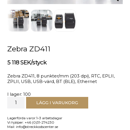
Zebra ZD411
5 118 SEK/styck
Zebra ZD411, 8 punkter/mm (203 dpi), RTC, EPLII,
ZPLII, USB, USB-värd, BT (BLE), Ethernet
I lager: 100
LÄGG I VARUKORG
Lagerförda varor:1–3 arbetsdagar
Vi hjälper: +46 (0)31-274230
Mail: info@streckkodscenter.se