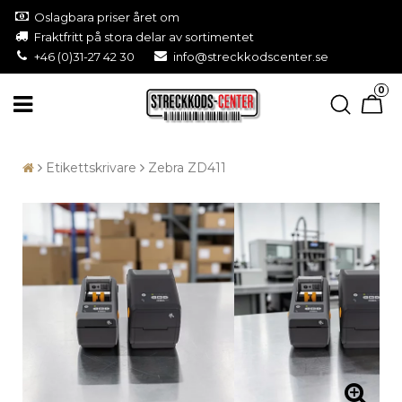
Oslagbara priser året om
Fraktfritt på stora delar av sortimentet
+46 (0)31-27 42 30
info@streckkodscenter.se
0
Etikettskrivare
Zebra ZD411