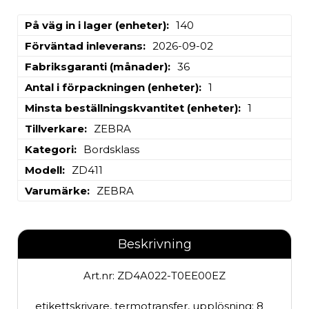
På väg in i lager (enheter)
140
Förväntad inleverans
2026-09-02
Fabriksgaranti (månader)
36
Antal i förpackningen (enheter)
1
Minsta beställningskvantitet (enheter)
1
Tillverkare
ZEBRA
Kategori
Bordsklass
Modell
ZD411
Varumärke
ZEBRA
Beskrivning
Art.nr: ZD4A022-T0EE00EZ
etikettskrivare, termotransfer, upplösning: 8 