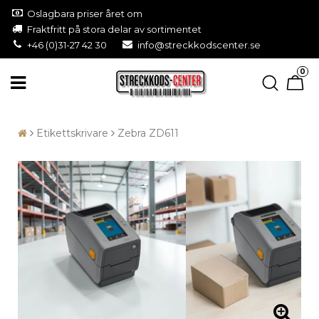
Oslagbara priser året om
Fraktfritt på stora delar av sortimentet
+46 (0)31-27 42 30
info@streckkodscenter.se
0
Etikettskrivare
Zebra ZD611