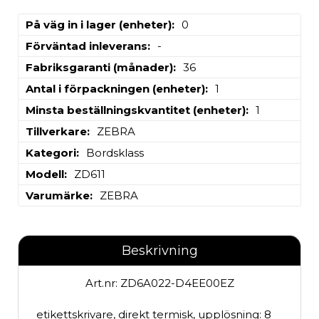
På väg in i lager (enheter)
0
Förväntad inleverans
-
Fabriksgaranti (månader)
36
Antal i förpackningen (enheter)
1
Minsta beställningskvantitet (enheter)
1
Tillverkare
ZEBRA
Kategori
Bordsklass
Modell
ZD611
Varumärke
ZEBRA
Beskrivning
Art.nr: ZD6A022-D4EE00EZ
etikettskrivare, direkt termisk, upplösning: 8 