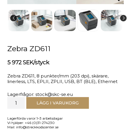
Zebra ZD611
5 972 SEK/styck
Zebra ZD611, 8 punkter/mm (203 dpi), skärare,
linerless, LTS, EPLII, ZPLII, USB, BT (BLE), Ethernet
Lagerfrågor: stock@skc-se.eu
LÄGG I VARUKORG
Lagerförda varor:1–3 arbetsdagar
Vi hjälper: +46 (0)31-274230
Mail: info@streckkodscenter.se