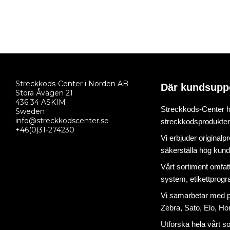
Streckkods-Center i Norden AB
Där kundsupp
Stora Åvägen 21
436 34 ASKIM
Streckkods-Center ha
Sweden
info@streckkodscenter.se
streckkodsprodukter o
+46(0)31-274230
Vi erbjuder originalp
säkerställa hög kund
Vårt sortiment omfat
system
,
etikettprog
Vi samarbetar med på
Zebra, Sato, Elo, Hon
Utforska hela vårt s