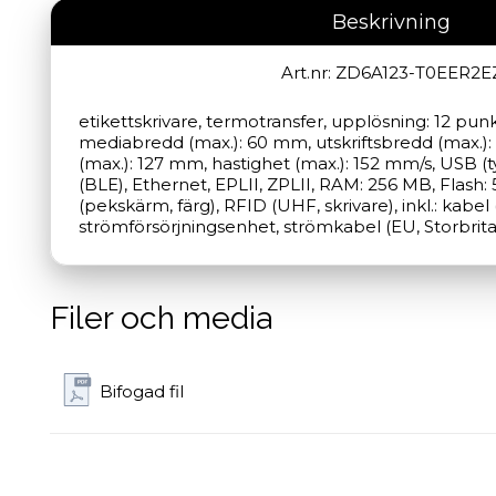
Beskrivning
Art.nr: ZD6A123-T0EER2E
etikettskrivare, termotransfer, upplösning: 12 pun
mediabredd (max.): 60 mm, utskriftsbredd (max.):
(max.): 127 mm, hastighet (max.): 152 mm/s, USB (ty
(BLE), Ethernet, EPLII, ZPLII, RAM: 256 MB, Flash: 
(pekskärm, färg), RFID (UHF, skrivare), inkl.: kabel 
strömförsörjningsenhet, strömkabel (EU, Storbrit
Filer och media
Bifogad fil