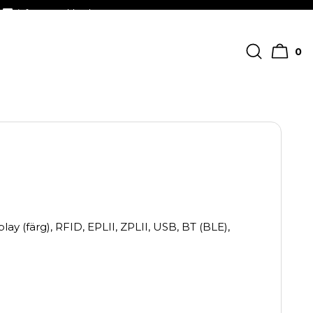
info@streckkodscenter.se
0
ay (färg), RFID, EPLII, ZPLII, USB, BT (BLE),