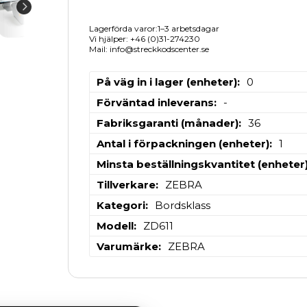
Lagerförda varor:1–3 arbetsdagar
Vi hjälper: +46 (0)31-274230
Mail: info@streckkodscenter.se
På väg in i lager (enheter)
0
Förväntad inleverans
-
Fabriksgaranti (månader)
36
Antal i förpackningen (enheter)
1
Minsta beställningskvantitet (enheter
Tillverkare
ZEBRA
Kategori
Bordsklass
Modell
ZD611
Varumärke
ZEBRA