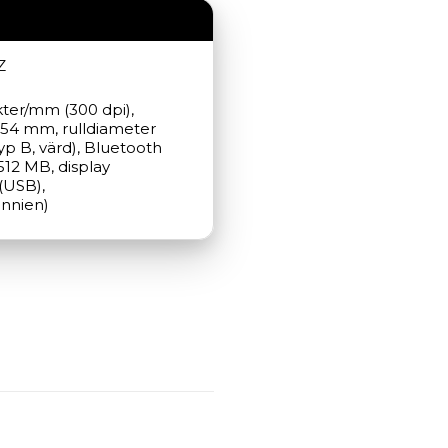
Z
kter/mm (300 dpi), 
 54 mm, rulldiameter 
p B, värd), Bluetooth 
512 MB, display 
(USB), 
annien)