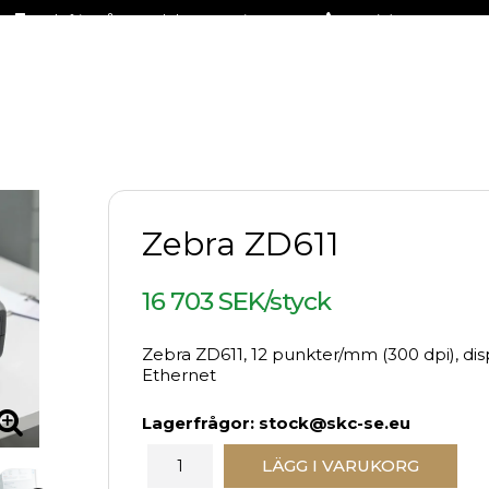
Fraktfritt på stora delar av sortimentet
+46 (0)31-27 42 30
Zebra ZD611
16 703 SEK/styck
Zebra ZD611, 12 punkter/mm (300 dpi), displ
Ethernet
Lagerfrågor: stock@skc-se.eu
LÄGG I VARUKORG