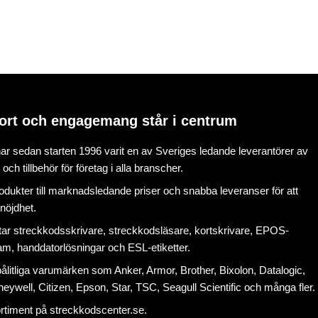
ort och engagemang står i centrum
r sedan starten 1996 varit en av Sveriges ledande leverantörer av
ch tillbehör för företag i alla branscher.
rodukter till marknadsledande priser och snabba leveranser för att
nöjdhet.
tar
streckkodsskrivare
,
streckkodsläsare
,
kortskrivare
,
EPOS-
ram
, handdatorlösningar och
ESL-etiketter
.
litliga varumärken som Anker, Armor, Brother, Bixolon, Datalogic,
eywell, Citizen, Epson, Star, TSC, Seagull Scientific och många fler.
ortiment på
streckkodscenter.se
.