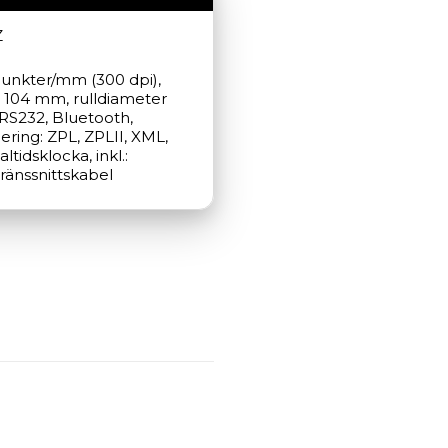
Z
 punkter/mm (300 dpi), 
 104 mm, rulldiameter 
RS232, Bluetooth, 
ering: ZPL, ZPLII, XML, 
tidsklocka, inkl.: 
gränssnittskabel