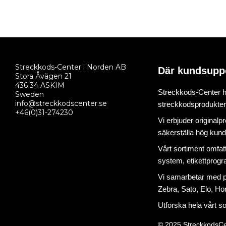
Streckkods-Center i Norden AB
Där kundsupp
Stora Åvägen 21
436 34 ASKIM
Streckkods-Center ha
Sweden
info@streckkodscenter.se
streckkodsprodukter o
+46(0)31-274230
Vi erbjuder originalp
säkerställa hög kund
Vårt sortiment omfat
system
,
etikettprog
Vi samarbetar med på
Zebra, Sato, Elo, Hon
Utforska hela vårt s
© 2025 StreckkodsCe