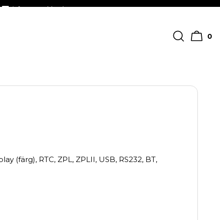
info@streckkodscenter.se
0
lay (färg), RTC, ZPL, ZPLII, USB, RS232, BT,