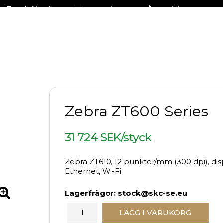
Fraktfritt på stora delar av sortimentet
+46 (0)31-27 42 30
Zebra ZT600 Series
31 724 SEK/styck
Zebra ZT610, 12 punkter/mm (300 dpi), disp
Ethernet, Wi-Fi
Lagerfrågor: stock@skc-se.eu
LÄGG I VARUKORG