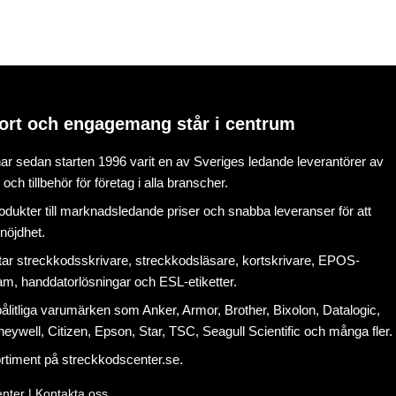
ort och engagemang står i centrum
r sedan starten 1996 varit en av Sveriges ledande leverantörer av
ch tillbehör för företag i alla branscher.
rodukter till marknadsledande priser och snabba leveranser för att
nöjdhet.
tar
streckkodsskrivare
,
streckkodsläsare
,
kortskrivare
,
EPOS-
ram
, handdatorlösningar och
ESL-etiketter
.
litliga varumärken som Anker, Armor, Brother, Bixolon, Datalogic,
eywell, Citizen, Epson, Star, TSC, Seagull Scientific och många fler.
ortiment på
streckkodscenter.se
.
nter |
Kontakta oss