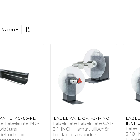
Namn
AMTE MC-65-PE
LABELMATE CAT-3-1-INCH
LABEL
te Labelamte MC-
Labelmate Labelmate CAT-
INCH
Label
örbättrar
3-1-INCH – smart tillbehör
3-10-I
ödet och gör
för daglig användning
tillbe