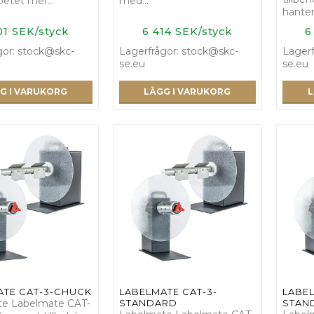
rbetet mer…
med…
hante
01 SEK/styck
6 414 SEK/styck
6
gor: stock@skc-
Lagerfrågor: stock@skc-
Lagerf
se.eu
se.eu
G I VARUKORG
LÄGG I VARUKORG
L
ATE CAT-3-CHUCK
LABELMATE CAT-3-
LABEL
te Labelmate CAT-
STANDARD
STAN