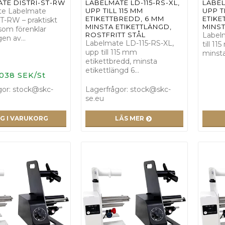
TE DISTRI-ST-RW
LABELMATE LD-115-RS-XL,
LABEL
te Labelmate
UPP TILL 115 MM
UPP T
ETIKETTBREDD, 6 MM
ETIKE
T-RW – praktiskt
MINSTA ETIKETTLÄNGD,
MINST
 som förenklar
ROSTFRITT STÅL
Label
gen av…
Labelmate LD-115-RS-XL,
till 1
upp till 115 mm
minsta
etikettbredd, minsta
etikettlängd 6…
 038 SEK/St
gor: stock@skc-
Lagerfrågor: stock@skc-
se.eu
G I VARUKORG
LÄS MER