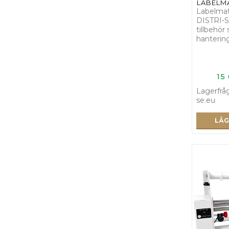
LABELMA
Labelma
DISTRI-S
tillbehör
hanterin
15
Lagerfrå
se.eu
LÄG