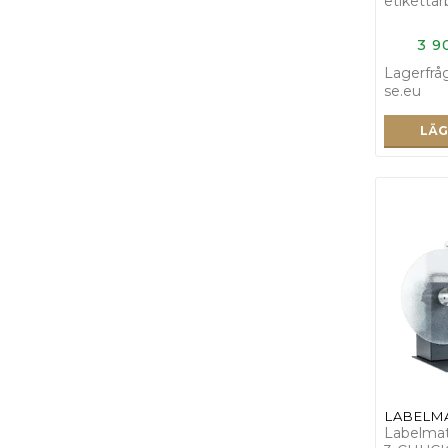
etiketta
ZCAT-6-L/R
3 9
ZCAT-6-R/L
Lagerfrå
se.eu
ZCAT-8-L/R
LÄG
ZCAT-8-R/L
ZCAT-10-L/R
ZCAT-10-R/L
LABELM
Labelma