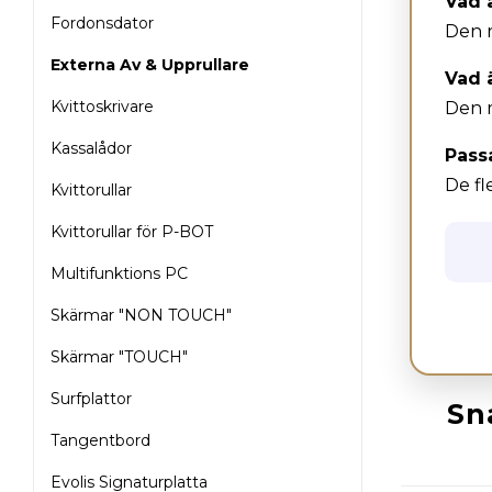
Vad 
LD-225-U-XL
Fordonsdator
Den r
MC-10
Externa Av & Upprullare
Vad ä
MC-10+
Kvittoskrivare
Den m
MC-11
Kassalådor
Passa
De fl
Kvittorullar
MC-11+
Kvittorullar för P-BOT
MC-65-PE
Multifunktions PC
RRC-330-ACH
Skärmar "NON TOUCH"
RRC-330-U-ACH
Skärmar "TOUCH"
RRC-330-U-STANDARD
Surfplattor
Sn
S-200S
Tangentbord
TWIN-MATRIX L/R
Evolis Signaturplatta