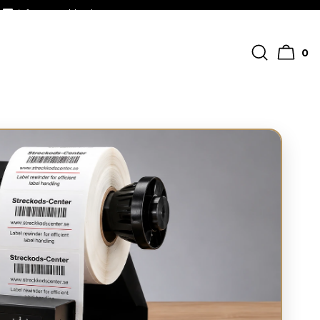
info@streckkodscenter.se
0