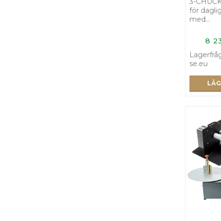
3-CHUCK 
för dagl
med…
8 2
Lagerfrå
se.eu
LÄG