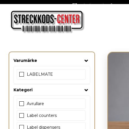
Oslagbara priser året om
Varumärke
LABELMATE
Kategori
Avrullare
Label counters
Label dispensers