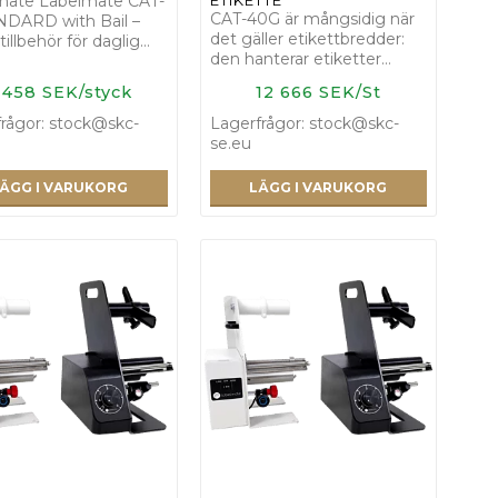
mate Labelmate CAT-
CAT-40G är mångsidig när
NDARD with Bail –
det gäller etikettbredder:
tillbehör för daglig…
den hanterar etiketter…
 458 SEK/styck
12 666 SEK/St
rågor: stock@skc-
Lagerfrågor: stock@skc-
se.eu
ÄGG I VARUKORG
LÄGG I VARUKORG