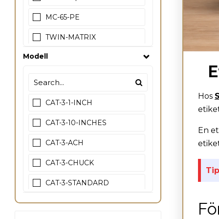
MC-65-PE
TWIN-MATRIX
Modell
Upprullare
E
Hos
CAT-3-1-INCH
etike
CAT-3-10-INCHES
En et
CAT-3-ACH
etike
CAT-3-CHUCK
Tip
CAT-3-STANDARD
CAT-3-STANDARD with Bail
Fö