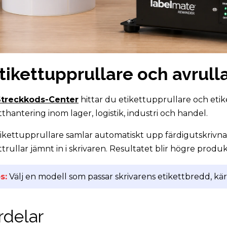
tikettupprullare och avrulla
Streckkods-Center
hittar du etikettupprullare och etike
tthantering inom lager, logistik, industri och handel.
ikettupprullare samlar automatiskt upp färdigutskrivna
ttrullar jämnt in i skrivaren. Resultatet blir högre prod
s:
Välj en modell som passar skrivarens etikettbredd, k
rdelar