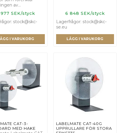
ringen av…
 977 SEK/styck
6 848 SEK/styck
rågor: stock@skc-
Lagerfrågor: stock@skc-
se.eu
ÄGG I VARUKORG
LÄGG I VARUKORG
MATE CAT-3-
LABELMATE CAT-40G
DARD MED HAKE
UPPRULLARE FÖR STORA
ETIKETTE