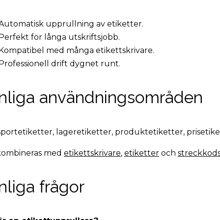
Automatisk upprullning av etiketter.
Perfekt för långa utskriftsjobb.
Kompatibel med många etikettskrivare.
Professionell drift dygnet runt.
nliga användningsområden
portetiketter, lageretiketter, produktetiketter, prisetik
kombineras med
etikettskrivare
,
etiketter
och
streckkods
nliga frågor