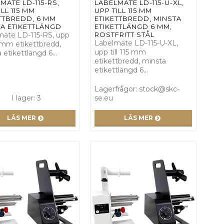
MATE LD-115-RS,
LABELMATE LD-115-U-XL,
ILL 115 MM
UPP TILL 115 MM
TTBREDD, 6 MM
ETIKETTBREDD, MINSTA
A ETIKETTLÄNGD
ETIKETTLÄNGD 6 MM,
mate LD-115-RS, upp
ROSTFRITT STÅL
Labelmate LD-115-U-XL,
15 mm etikettbredd,
upp till 115 mm
 etikettlängd 6…
etikettbredd, minsta
etikettlängd 6…
Lagerfrågor: stock@skc-
I lager: 3
se.eu
LÄS MER
LÄS MER