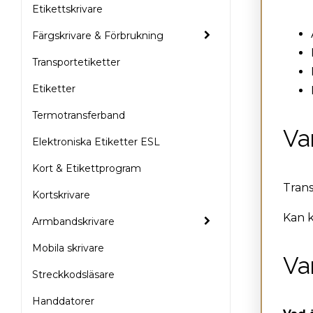
CAT-40G
Etikettskrivare
DISTRI-ST-RW
Färgskrivare & Förbrukning
Transportetiketter
LD-115-RS
Etiketter
LD-115-RS-XL
Termotransferband
LD-115-U
Va
Elektroniska Etiketter ESL
LD-115-U-XL
Kort & Etikettprogram
LD-165-RS
Trans
Kortskrivare
LD-165-RS-XL
Kan 
Armbandskrivare
LD-165-U
Mobila skrivare
Va
LD-165-U-XL
Streckkodsläsare
LD-225-RS-XL
Handdatorer