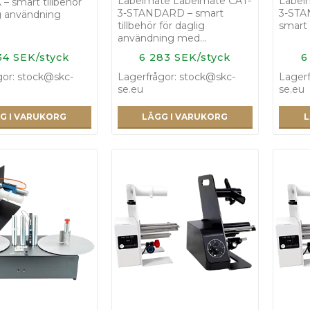
Labelmate Labelmate CAT-
Label
– smart tillbehör
3-STANDARD – smart
3-STA
ig användning
tillbehör för daglig
smart 
användning med…
34 SEK/styck
6 283 SEK/styck
6
gor: stock@skc-
Lagerfrågor: stock@skc-
Lagerf
se.eu
se.eu
G I VARUKORG
LÄGG I VARUKORG
L