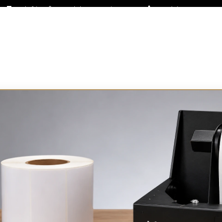
Fraktfritt på stora delar av sortimentet
+46 (0)31-27 42 30