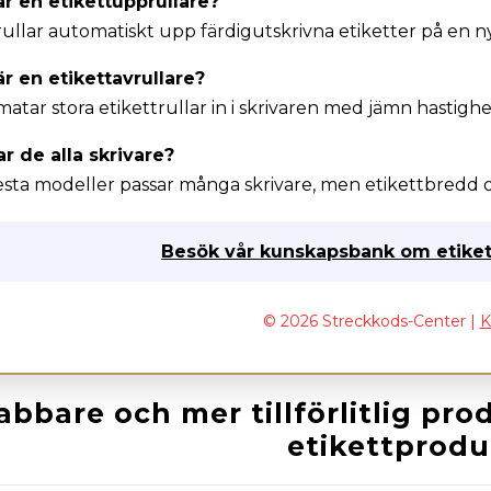
är en etikettupprullare?
ullar automatiskt upp färdigutskrivna etiketter på en ny
r en etikettavrullare?
atar stora etikettrullar in i skrivaren med jämn hastighe
r de alla skrivare?
esta modeller passar många skrivare, men etikettbredd o
Besök vår kunskapsbank om etiket
© 2026 Streckkods-Center |
K
abbare och mer tillförlitlig p
etikettprodu