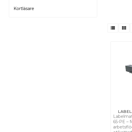
TWIN-MATRIX R/L
Kortläsare
UCAT-1-10-INCHES
UCAT-1-ACH
UCAT-1-STANDARD
UCAT-S
UCAT-S-MINI
UNI-CAT-10-INCHES
UNI-CAT-ACH
UNI-CAT-CHUCK
LABEL
UNI-CAT-CHUCK-220
Labelma
65-PE – f
UNI-CAT-STANDARD
arbetsfl