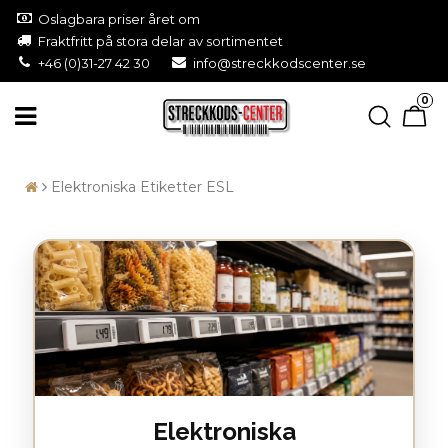
Oslagbara priser året om
Fraktfritt på stora delar av sortimentet
+46 (0)31-27 42 30
info@streckkodscenter.se
0
Elektroniska Etiketter ESL
Elektroniska