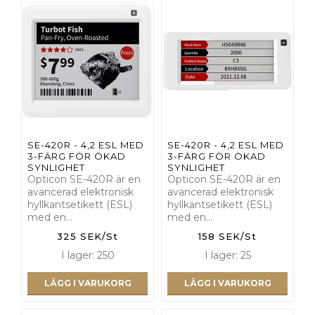
SE-420R - 4,2 ESL MED
SE-420R - 4,2 ESL MED
3-FÄRG FÖR ÖKAD
3-FÄRG FÖR ÖKAD
SYNLIGHET
SYNLIGHET
Opticon SE-420R är en
Opticon SE-420R är en
avancerad elektronisk
avancerad elektronisk
hyllkantsetikett (ESL)
hyllkantsetikett (ESL)
med en…
med en…
325 SEK/St
158 SEK/St
I lager: 250
I lager: 25
LÄGG I VARUKORG
LÄGG I VARUKORG