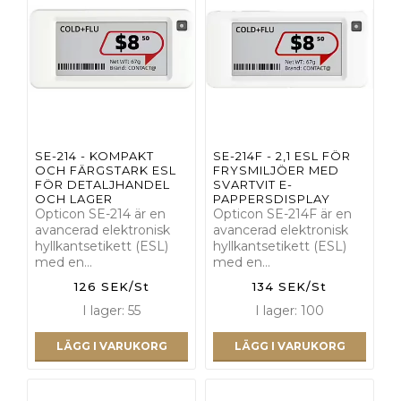
SE-214 - KOMPAKT
SE-214F - 2,1 ESL FÖR
OCH FÄRGSTARK ESL
FRYSMILJÖER MED
FÖR DETALJHANDEL
SVARTVIT E-
OCH LAGER
PAPPERSDISPLAY
Opticon SE-214 är en
Opticon SE-214F är en
avancerad elektronisk
avancerad elektronisk
hyllkantsetikett (ESL)
hyllkantsetikett (ESL)
med en…
med en…
126 SEK/St
134 SEK/St
I lager: 55
I lager: 100
LÄGG I VARUKORG
LÄGG I VARUKORG