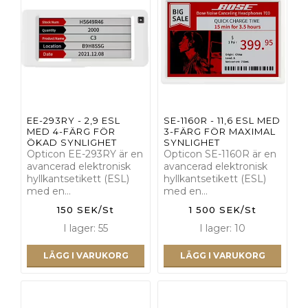
EE-293RY - 2,9 ESL
SE-1160R - 11,6 ESL MED
MED 4-FÄRG FÖR
3-FÄRG FÖR MAXIMAL
ÖKAD SYNLIGHET
SYNLIGHET
Opticon EE-293RY är en
Opticon SE-1160R är en
avancerad elektronisk
avancerad elektronisk
hyllkantsetikett (ESL)
hyllkantsetikett (ESL)
med en…
med en…
150 SEK/St
1 500 SEK/St
I lager: 55
I lager: 10
LÄGG I VARUKORG
LÄGG I VARUKORG