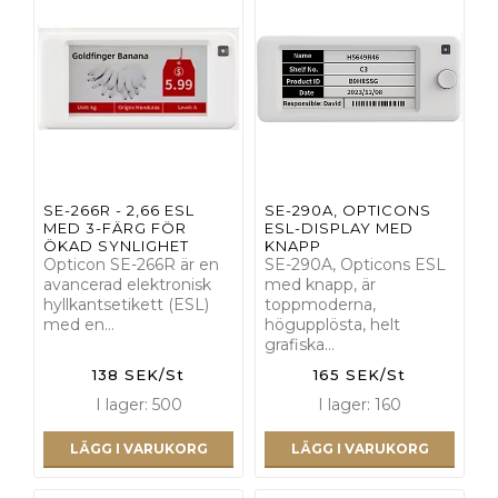
SE-266R - 2,66 ESL
SE-290A, OPTICONS
MED 3-FÄRG FÖR
ESL-DISPLAY MED
ÖKAD SYNLIGHET
KNAPP
Opticon SE-266R är en
SE-290A, Opticons ESL
avancerad elektronisk
med knapp, är
hyllkantsetikett (ESL)
toppmoderna,
med en…
högupplösta, helt
grafiska…
138 SEK/St
165 SEK/St
I lager: 500
I lager: 160
LÄGG I VARUKORG
LÄGG I VARUKORG