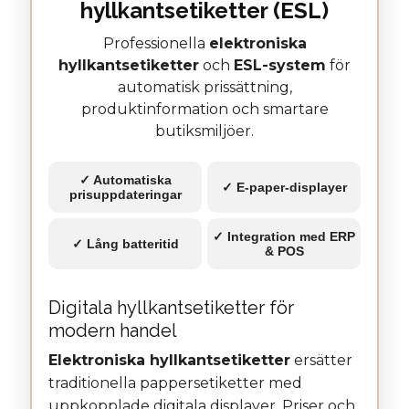
hyllkantsetiketter (ESL)
Professionella
elektroniska
hyllkantsetiketter
och
ESL-system
för
automatisk prissättning,
produktinformation och smartare
butiksmiljöer.
✓ Automatiska
✓ E-paper-displayer
prisuppdateringar
✓ Integration med ERP
✓ Lång batteritid
& POS
Digitala hyllkantsetiketter för
modern handel
Elektroniska hyllkantsetiketter
ersätter
traditionella pappersetiketter med
uppkopplade digitala displayer. Priser och