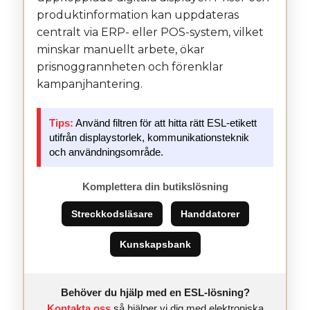
produktinformation kan uppdateras
centralt via ERP- eller POS-system, vilket
minskar manuellt arbete, ökar
prisnoggrannheten och förenklar
kampanjhantering.
Tips:
Använd filtren för att hitta rätt ESL-etikett
utifrån displaystorlek, kommunikationsteknik
och användningsområde.
Komplettera din butikslösning
Streckkodsläsare
Handdatorer
Kunskapsbank
Behöver du hjälp med en ESL-lösning?
Kontakta oss
så hjälper vi dig med elektroniska