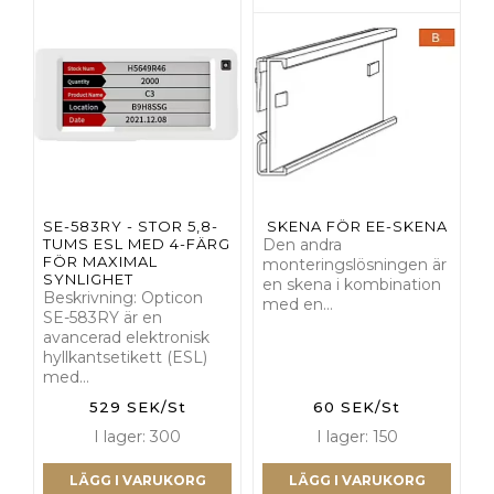
SE-583RY - STOR 5,8-
SKENA FÖR EE-SKENA
TUMS ESL MED 4-FÄRG
Den andra
FÖR MAXIMAL
monteringslösningen är
SYNLIGHET
en skena i kombination
Beskrivning: Opticon
med en…
SE-583RY är en
avancerad elektronisk
hyllkantsetikett (ESL)
med…
529 SEK/St
60 SEK/St
I lager: 300
I lager: 150
LÄGG I VARUKORG
LÄGG I VARUKORG