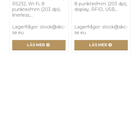
RS232, Wi-Fi, 8
8 punkter/mm (203 dpi),
punkter/mm (203 dpi),
display, RFID, USB,…
linerless,…
Lagerfrågor: stock@skc-
Lagerfrågor: stock@skc-
se.eu
se.eu
LÄS MER
LÄS MER