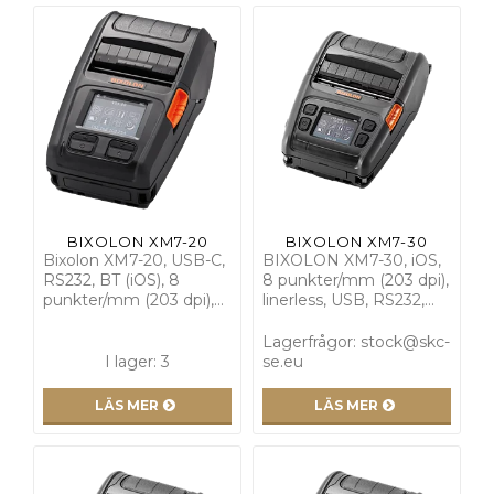
BIXOLON XM7-20
BIXOLON XM7-30
Bixolon XM7-20, USB-C,
BIXOLON XM7-30, iOS,
RS232, BT (iOS), 8
8 punkter/mm (203 dpi),
punkter/mm (203 dpi),…
linerless, USB, RS232,…
Lagerfrågor: stock@skc-
I lager: 3
se.eu
LÄS MER
LÄS MER