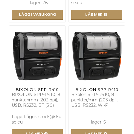
I lager: 76
se.eu
LÄGG I VARUKORG
LÄS MER
BIXOLON SPP-R410
BIXOLON SPP-R410
BIXOLON SPP-R410, 8
Bixolon SPP-R410, 8
punkter/mm (203 dpi),
punkter/mm (203 dpi),
USB, RS232, BT (5.0)
USB, RS232, Wi-Fi
Lagerfrågor: stock@skc-
se.eu
I lager: 5
LÄS MER
LÄS MER