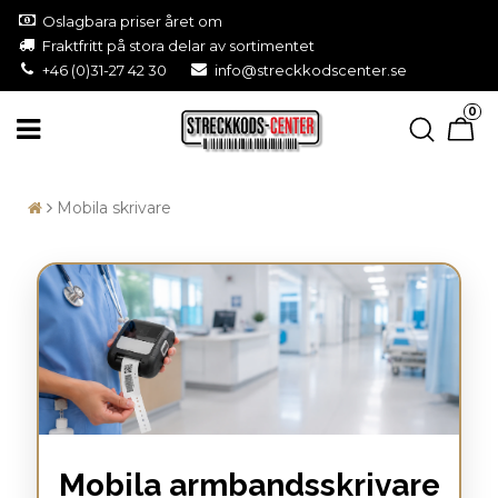
Oslagbara priser året om
Fraktfritt på stora delar av sortimentet
+46 (0)31-27 42 30
info@streckkodscenter.se
0
Mobila skrivare
Mobila armbandsskrivare