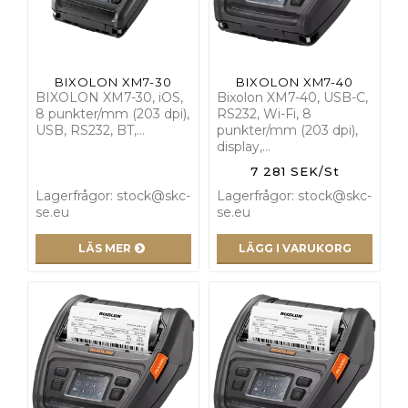
BIXOLON XM7-30
BIXOLON XM7-40
BIXOLON XM7-30, iOS,
Bixolon XM7-40, USB-C,
8 punkter/mm (203 dpi),
RS232, Wi-Fi, 8
USB, RS232, BT,…
punkter/mm (203 dpi),
display,…
7 281 SEK/St
Lagerfrågor: stock@skc-
Lagerfrågor: stock@skc-
se.eu
se.eu
LÄS MER
LÄGG I VARUKORG