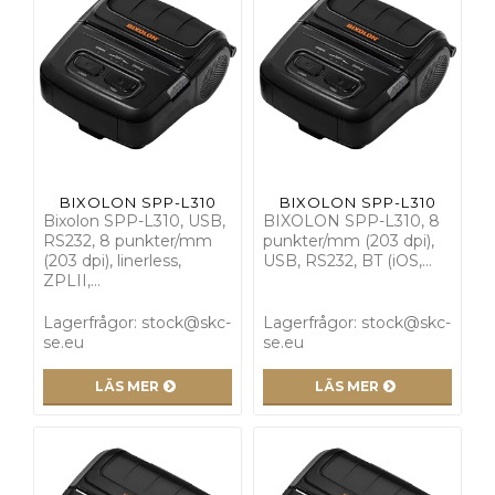
BIXOLON SPP-L310
BIXOLON SPP-L310
Bixolon SPP-L310, USB,
BIXOLON SPP-L310, 8
RS232, 8 punkter/mm
punkter/mm (203 dpi),
(203 dpi), linerless,
USB, RS232, BT (iOS,…
ZPLII,…
Lagerfrågor: stock@skc-
Lagerfrågor: stock@skc-
se.eu
se.eu
LÄS MER
LÄS MER