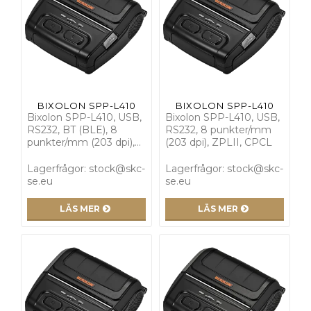
BIXOLON SPP-L410
BIXOLON SPP-L410
Bixolon SPP-L410, USB,
Bixolon SPP-L410, USB,
RS232, BT (BLE), 8
RS232, 8 punkter/mm
punkter/mm (203 dpi),…
(203 dpi), ZPLII, CPCL
Lagerfrågor: stock@skc-
Lagerfrågor: stock@skc-
se.eu
se.eu
LÄS MER
LÄS MER