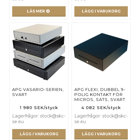
LÄS MER
LÄGG I VARUKORG
APG VASARIO-SERIEN,
APG FLEXI, DUBBEL 9-
SVART
POLIG KONTAKT FÖR
MICROS, SATS, SVART
1 980 SEK/styck
4 082 SEK/styck
Lagerfrågor: stock@skc-
Lagerfrågor: stock@skc-
se.eu
se.eu
LÄGG I VARUKORG
LÄGG I VARUKORG