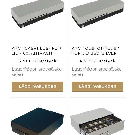
APG »CASHPLUS« FLIP
APG ''CUSTOMPLUS''
LID 460, ANTRACIT
FLIP LID 380, SILVER
3 968 SEK/styck
4 512 SEK/styck
Lagerfrågor: stock@skc-
Lagerfrågor: stock@skc-
se.eu
se.eu
LÄGG I VARUKORG
LÄGG I VARUKORG