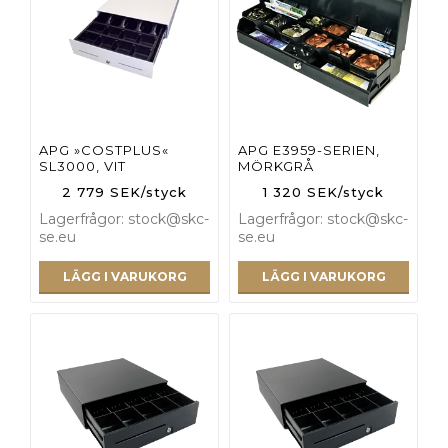
APG »COSTPLUS«
APG E3959-SERIEN,
SL3000, VIT
MÖRKGRÅ
2 779 SEK/styck
1 320 SEK/styck
Lagerfrågor: stock@skc-
Lagerfrågor: stock@skc-
se.eu
se.eu
LÄGG I VARUKORG
LÄGG I VARUKORG