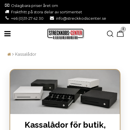
Oslagbara priser året om
Fraktfritt på stora delar av sortimentet
+46 (0)31-27 42 30
info@streckkodscenter.se
0
Kassalådor
Kassalådor för butik,