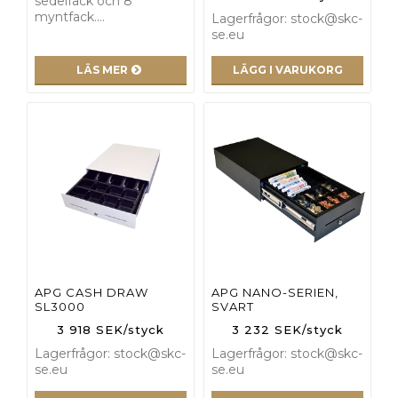
sedelfack och 8
myntfack.…
Lagerfrågor: stock@skc-
se.eu
LÄS MER
LÄGG I VARUKORG
APG CASH DRAW
APG NANO-SERIEN,
SL3000
SVART
3 918 SEK/styck
3 232 SEK/styck
Lagerfrågor: stock@skc-
Lagerfrågor: stock@skc-
se.eu
se.eu