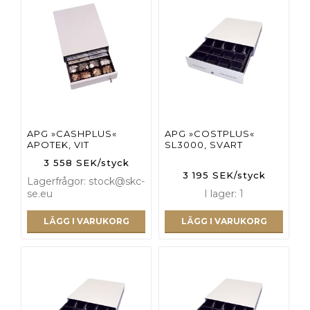
APG »CASHPLUS«
APG »COSTPLUS«
APOTEK, VIT
SL3000, SVART
3 558 SEK/styck
3 195 SEK/styck
Lagerfrågor: stock@skc-
se.eu
I lager: 1
LÄGG I VARUKORG
LÄGG I VARUKORG