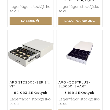
Lagerfrågor: stock@skc-
Lagerfrågor: stock@skc-
se.eu
se.eu
LÄS MER
LÄGG I VARUKORG
APG STD2000-SERIEN,
APG »COSTPLUS«
VIT
SL3000, SVART
82 083 SEK/styck
3 188 SEK/styck
Lagerfrågor: stock@skc-
Lagerfrågor: stock@skc-
se.eu
se.eu