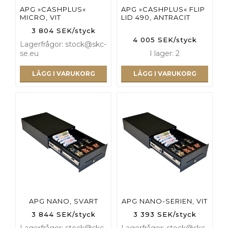
APG »CASHPLUS«
APG »CASHPLUS« FLIP
MICRO, VIT
LID 490, ANTRACIT
3 804 SEK/styck
4 005 SEK/styck
Lagerfrågor: stock@skc-
se.eu
I lager: 2
LÄGG I VARUKORG
LÄGG I VARUKORG
APG NANO, SVART
APG NANO-SERIEN, VIT
3 844 SEK/styck
3 393 SEK/styck
Lagerfrågor: stock@skc-
Lagerfrågor: stock@skc-