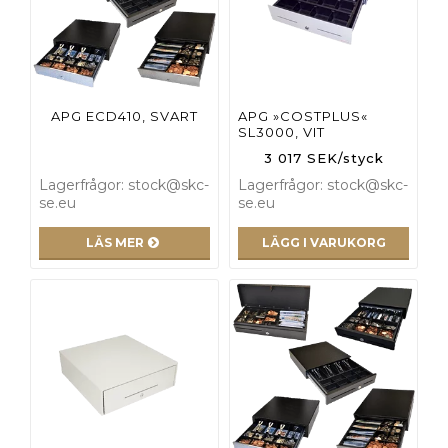
APG ECD410, SVART
APG »COSTPLUS«
SL3000, VIT
3 017 SEK/styck
Lagerfrågor: stock@skc-
Lagerfrågor: stock@skc-
se.eu
se.eu
LÄS MER
LÄGG I VARUKORG