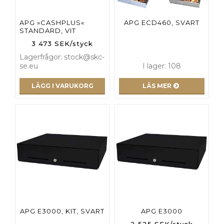
APG »CASHPLUS«
APG ECD460, SVART
STANDARD, VIT
3 473 SEK/styck
Lagerfrågor: stock@skc-
se.eu
I lager: 108
LÄGG I VARUKORG
LÄS MER
APG E3000, KIT, SVART
APG E3000
2 525 SEK/styck