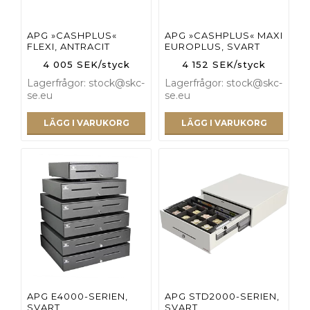
APG »CASHPLUS«
APG »CASHPLUS« MAXI
FLEXI, ANTRACIT
EUROPLUS, SVART
4 005 SEK/styck
4 152 SEK/styck
Lagerfrågor: stock@skc-
Lagerfrågor: stock@skc-
se.eu
se.eu
LÄGG I VARUKORG
LÄGG I VARUKORG
APG E4000-SERIEN,
APG STD2000-SERIEN,
SVART
SVART