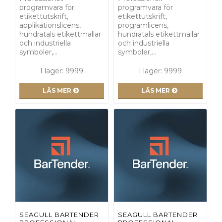
programvara för
programvara för
etikettutskrift,
etikettutskrift,
applikationslicens,
programlicens,
hundratals etikettmallar
hundratals etikettmallar
och industriella
och industriella
symboler,…
symboler,…
I lager: 9999
I lager: 9999
LÄS MER
LÄS MER
SEAGULL BARTENDER
SEAGULL BARTENDER