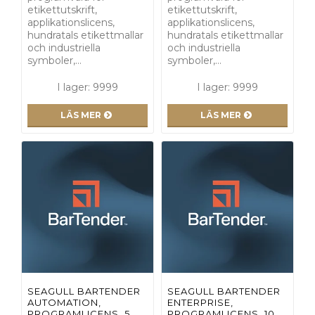
etikettutskrift,
etikettutskrift,
applikationslicens,
applikationslicens,
hundratals etikettmallar
hundratals etikettmallar
och industriella
och industriella
symboler,…
symboler,…
I lager: 9999
I lager: 9999
LÄS MER
LÄS MER
SEAGULL BARTENDER
SEAGULL BARTENDER
AUTOMATION,
ENTERPRISE,
PROGRAMLICENS, 5
PROGRAMLICENS, 10