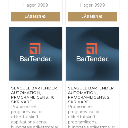
I lager: 9999
I lager: 9999
LÄS MER
LÄS MER
SEAGULL BARTENDER
SEAGULL BARTENDER
AUTOMATION,
AUTOMATION,
PROGRAMLICENS, 10
PROGRAMLICENS, 2
SKRIVARE
SKRIVARE
Professionell
Professionell
programvara för
programvara för
etikettutskrift,
etikettutskrift,
applikationslicens,
programlicens,
hundratals etikettmallar
hundratals etikettmallar