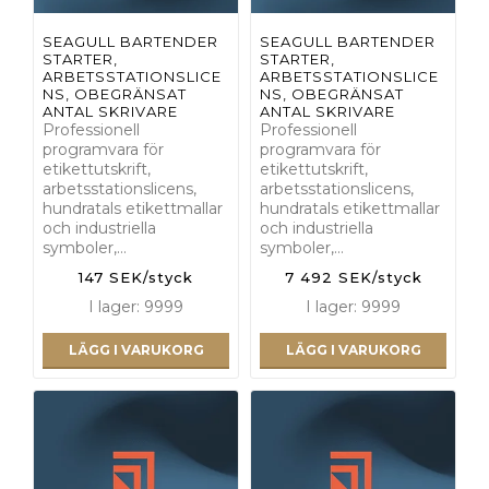
SEAGULL BARTENDER
SEAGULL BARTENDER
STARTER,
STARTER,
ARBETSSTATIONSLICE
ARBETSSTATIONSLICE
NS, OBEGRÄNSAT
NS, OBEGRÄNSAT
ANTAL SKRIVARE
ANTAL SKRIVARE
Professionell
Professionell
programvara för
programvara för
etikettutskrift,
etikettutskrift,
arbetsstationslicens,
arbetsstationslicens,
hundratals etikettmallar
hundratals etikettmallar
och industriella
och industriella
symboler,…
symboler,…
147 SEK/styck
7 492 SEK/styck
I lager: 9999
I lager: 9999
LÄGG I VARUKORG
LÄGG I VARUKORG