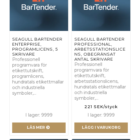
SEAGULL BARTENDER
SEAGULL BARTENDER
ENTERPRISE,
PROFESSIONAL,
PROGRAMLICENS, 5
ARBETSSTATIONSLICE
SKRIVARE
NS, OBEGRÄNSAT
Professionell
ANTAL SKRIVARE
Professionell
programvara för
programvara för
etikettutskrift,
etikettutskrift,
programlicens,
arbetsstationslicens,
hundratals etikettmallar
hundratals etikettmallar
och industriella
och industriella
symboler,…
symboler,…
221 SEK/styck
I lager: 9999
I lager: 9999
LÄS MER
LÄGG I VARUKORG