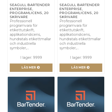
SEAGULL BARTENDER
SEAGULL BARTENDER
ENTERPRISE,
ENTERPRISE,
PROGRAMLICENS, 20
PROGRAMLICENS, 20
SKRIVARE
SKRIVARE
Professionell
Professionell
programvara för
programvara för
etikettutskrift,
etikettutskrift,
applikationslicens,
applikationslicens,
hundratals etikettmallar
hundratals etikettmallar
och industriella
och industriella
symboler,…
symboler,…
I lager: 9999
I lager: 9999
LÄS MER
LÄS MER