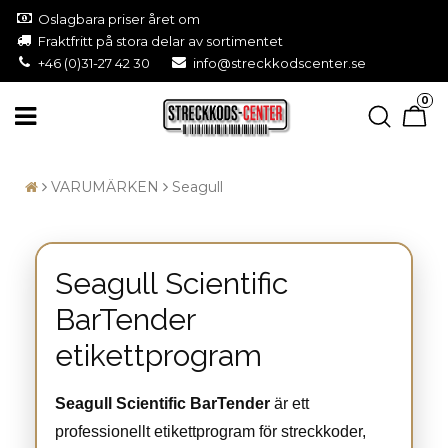
Oslagbara priser året om
Fraktfritt på stora delar av sortimentet
+46 (0)31-27 42 30
info@streckkodscenter.se
0
VARUMÄRKEN
Seagull
Seagull Scientific
BarTender
etikettprogram
Seagull Scientific BarTender
är ett
professionellt etikettprogram för streckkoder,