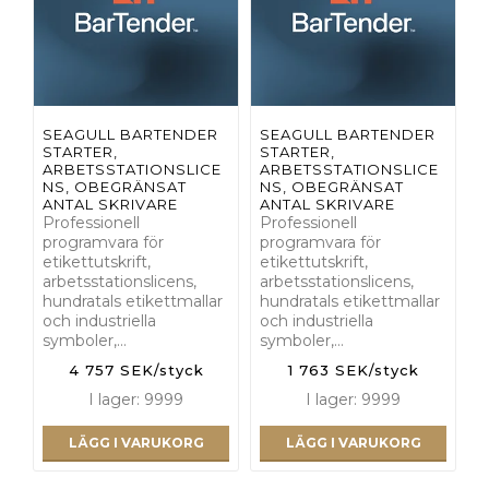
SEAGULL BARTENDER
SEAGULL BARTENDER
STARTER,
STARTER,
ARBETSSTATIONSLICE
ARBETSSTATIONSLICE
NS, OBEGRÄNSAT
NS, OBEGRÄNSAT
ANTAL SKRIVARE
ANTAL SKRIVARE
Professionell
Professionell
programvara för
programvara för
etikettutskrift,
etikettutskrift,
arbetsstationslicens,
arbetsstationslicens,
hundratals etikettmallar
hundratals etikettmallar
och industriella
och industriella
symboler,…
symboler,…
4 757 SEK/styck
1 763 SEK/styck
I lager: 9999
I lager: 9999
LÄGG I VARUKORG
LÄGG I VARUKORG