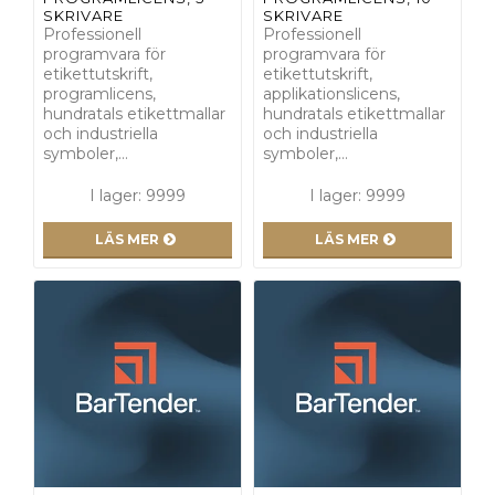
SKRIVARE
SKRIVARE
Professionell
Professionell
programvara för
programvara för
etikettutskrift,
etikettutskrift,
programlicens,
applikationslicens,
hundratals etikettmallar
hundratals etikettmallar
och industriella
och industriella
symboler,…
symboler,…
I lager: 9999
I lager: 9999
LÄS MER
LÄS MER