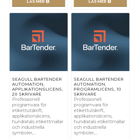
LÄS MER
LÄS MER
SEAGULL BARTENDER
SEAGULL BARTENDER
AUTOMATION,
AUTOMATION,
APPLIKATIONSLICENS,
PROGRAMLICENS, 10
20 SKRIVARE
SKRIVARE
Professionell
Professionell
programvara för
programvara för
etikettutskrift,
etikettutskrift,
applikationslicens,
applikationslicens,
hundratals etikettmallar
hundratals etikettmallar
och industriella
och industriella
symboler,…
symboler,…