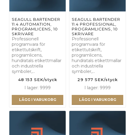
SEAGULL BARTENDER
SEAGULL BARTENDER
11.4 AUTOMATION,
11.4 PROFESSIONAL,
PROGRAMLICENS, 10
PROGRAMLICENS, 10
SKRIVARE
SKRIVARE
Professionell
Professionell
programvara för
programvara för
etikettutskrift,
etikettutskrift,
programlicens,
programlicens,
hundratals etikettmallar
hundratals etikettmallar
och industriella
och industriella
symboler,…
symboler,…
48 153 SEK/styck
29 577 SEK/styck
I lager: 9999
I lager: 9999
LÄGG I VARUKORG
LÄGG I VARUKORG