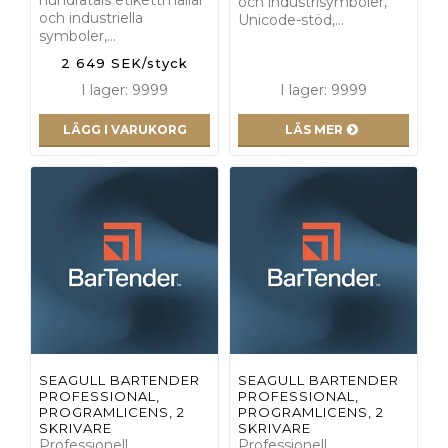
och industrisymboler,
och industriella
Unicode-stöd,…
symboler,…
2 649 SEK/styck
I lager: 9999
I lager: 9999
LÄGG I VARUKORG
LÄS MER
SEAGULL BARTENDER
SEAGULL BARTENDER
PROFESSIONAL,
PROFESSIONAL,
PROGRAMLICENS, 2
PROGRAMLICENS, 2
SKRIVARE
SKRIVARE
Professionell
Professionell