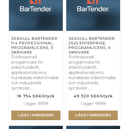
SEAGULL BARTENDER
SEAGULL BARTENDER
11.4 PROFESSIONAL,
2022 ENTERPRISE,
PROGRAMLICENS, 5
PROGRAMLICENS, 5
SKRIVARE
SKRIVARE
Professionell
Professionell
programvara för
programvara för
etikettutskrift,
etikettutskrift,
applikationslicens,
applikationslicens,
hundratals etikettmallar
hundratals etikettmallar
och industriella
och industriella
symboler,…
symboler,…
16 754 SEK/styck
49 320 SEK/styck
I lager: 9999
I lager: 9999
LÄGG I VARUKORG
LÄGG I VARUKORG