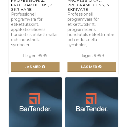
PROFESSIONAL,
PROFESSIONAL,
PROGRAMLICENS, 2
PROGRAMLICENS, 5
SKRIVARE
SKRIVARE
Professionell
Professionell
programvara för
programvara för
etikettutskrift,
etikettutskrift,
applikationslicens,
programlicens,
hundratals etikettmallar
hundratals etikettmallar
och industriella
och industriella
symboler,…
symboler,…
I lager: 9999
I lager: 9999
LÄS MER
LÄS MER