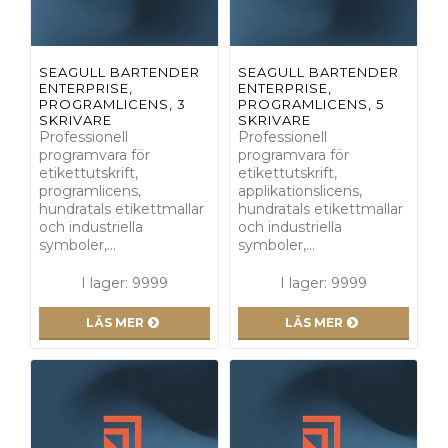
SEAGULL BARTENDER
SEAGULL BARTENDER
ENTERPRISE,
ENTERPRISE,
PROGRAMLICENS, 3
PROGRAMLICENS, 5
SKRIVARE
SKRIVARE
Professionell
Professionell
programvara för
programvara för
etikettutskrift,
etikettutskrift,
programlicens,
applikationslicens,
hundratals etikettmallar
hundratals etikettmallar
och industriella
och industriella
symboler,…
symboler,…
I lager: 9999
I lager: 9999
LÄS MER
LÄS MER