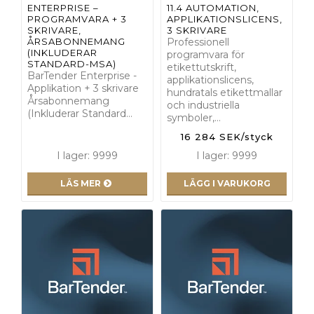
ENTERPRISE –
11.4 AUTOMATION,
PROGRAMVARA + 3
APPLIKATIONSLICENS,
SKRIVARE,
3 SKRIVARE
ÅRSABONNEMANG
Professionell
(INKLUDERAR
programvara för
STANDARD-MSA)
etikettutskrift,
BarTender Enterprise -
applikationslicens,
Applikation + 3 skrivare
hundratals etikettmallar
Årsabonnemang
och industriella
(Inkluderar Standard…
symboler,…
16 284 SEK/styck
I lager: 9999
I lager: 9999
LÄS MER
LÄGG I VARUKORG