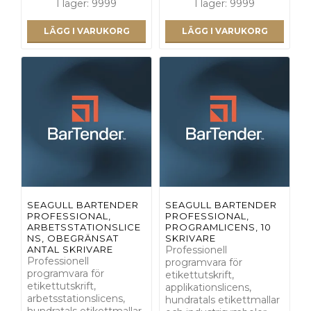
I lager: 9999
I lager: 9999
LÄGG I VARUKORG
LÄGG I VARUKORG
SEAGULL BARTENDER
SEAGULL BARTENDER
PROFESSIONAL,
PROFESSIONAL,
ARBETSSTATIONSLICE
PROGRAMLICENS, 10
NS, OBEGRÄNSAT
SKRIVARE
ANTAL SKRIVARE
Professionell
Professionell
programvara för
programvara för
etikettutskrift,
etikettutskrift,
applikationslicens,
arbetsstationslicens,
hundratals etikettmallar
hundratals etikettmallar