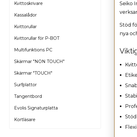
Kvittoskrivare
Seiko I
verksam
Kassalådor
Stöd fö
Kvittorullar
nya och
Kvittorullar för P-BOT
Vikt
Multifunktions PC
Skärmar "NON TOUCH"
Kvit
Skärmar "TOUCH"
Etike
Surfplattor
Snab
Stab
Tangentbord
Prof
Evolis Signaturplatta
Stöd
Kortläsare
Flex