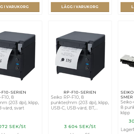
G I VARUKORG
LÄGG I VARUKORG
L
-F10-SERIEN
RP-F10-SERIEN
S­E­I­K­O
-F10, 8
Seiko RP-F10, 8
S­M­E­R
Seiko-
m (203 dpi), klipp,
punkter/mm (203 dpi), klipp,
8 punk
-värd, svart
USB-C, USB-värd, BT,…
klipp
30
072 SEK/St
3 604 SEK/St
Lagerf