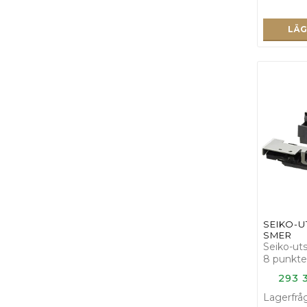
LÄG
S­E­I­K­O­-­U
S­M­E­R
Seiko-ut
8 punkte
293 
Lagerfrå