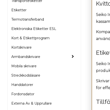
Transportetiketter
Kvitt
SLP650SE
Etiketter
Seiko I
Termotransferband
kassami
Elektroniska Etiketter ESL
Kompak
Kort & Etikettprogram
användn
Kortskrivare
Etike
Armbandskrivare
Seiko I
Mobila skrivare
produk
Streckkodsläsare
Skrivar
Handdatorer
för eff
Fordonsdator
Tillf
Externa Av & Upprullare