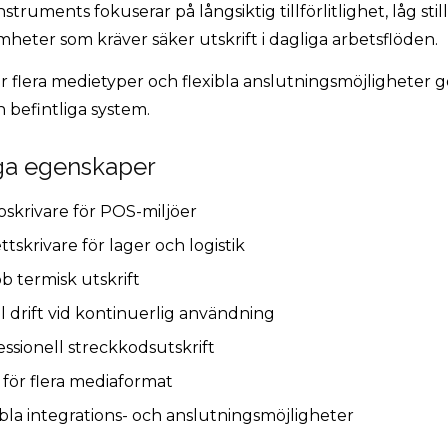
nstruments fokuserar på långsiktig tillförlitlighet, låg sti
heter som kräver säker utskrift i dagliga arbetsflöden.
r flera medietyper och flexibla anslutningsmöjligheter gö
 befintliga system.
iga egenskaper
toskrivare för POS-miljöer
ttskrivare för lager och logistik
b termisk utskrift
il drift vid kontinuerlig användning
essionell streckkodsutskrift
 för flera mediaformat
ibla integrations- och anslutningsmöjligheter