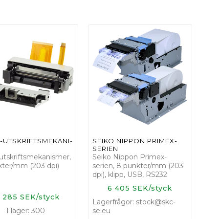
­-­U­T­S­K­R­I­F­T­S­M­E­K­A­N­I­
SEIKO NIPPON PRIMEX-
SERIEN
utskriftsmekanismer,
Seiko Nippon Primex-
kter/mm (203 dpi)
serien, 8 punkter/mm (203
dpi), klipp, USB, RS232
6 405 SEK/styck
4 285 SEK/styck
Lagerfrågor: stock@skc-
I lager: 300
se.eu