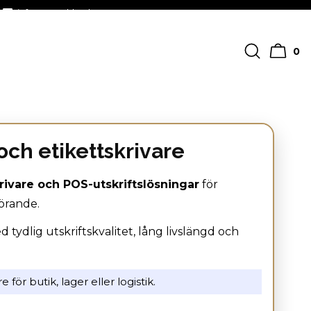
info@streckkodscenter.se
0
och etikettskrivare
krivare och POS-utskriftslösningar
för
görande.
d tydlig utskriftskvalitet, lång livslängd och
 för butik, lager eller logistik.