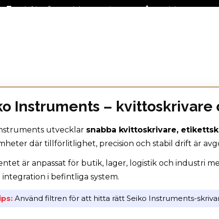
Fraktfritt på stora delar av sortimentet
+46 (0)31-27 42 30
ko Instruments – kvittoskrivare 
Instruments utvecklar
snabba kvittoskrivare, etiketts
heter där tillförlitlighet, precision och stabil drift är av
ntet är anpassat för butik, lager, logistik och industri me
l integration i befintliga system.
ips:
Använd filtren för att hitta rätt Seiko Instruments-skrivare