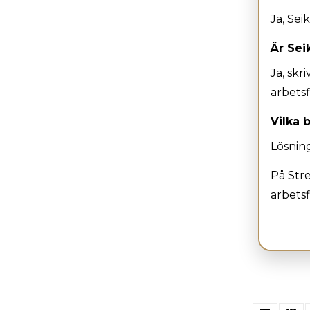
Ja, Se
Är Sei
Ja, skr
arbets
Vilka 
Lösning
På Stre
arbetsf