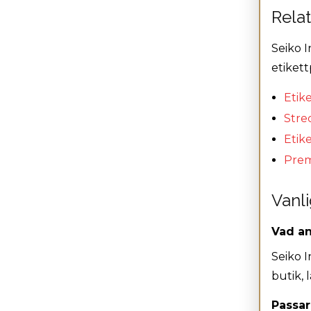
Rela
Seiko 
etikett
Etike
Stre
Etik
Pre
Vanli
Vad an
Seiko I
butik, 
Passar