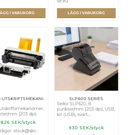
se.eu
ÄGG I VARUKORG
LÄGG I VARUKORG
­-­U­T­S­K­R­I­F­T­S­M­E­K­A­N­I­
SLP600 SERIES
Seiko SLP620, 8
utskriftsmekanismer,
punkter/mm (203 dpi), USB,
kter/mm (203 dpi)
kit (USB), svart,…
 826 SEK/styck
930 SEK/styck
rågor: stock@skc-