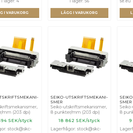
I lager: 4
I lager: 56
se.eu
G I VARUKORG
LÄGG I VARUKORG
L
­T­S­K­R­I­F­T­S­M­E­K­A­N­I­
S­E­I­K­O­-­U­T­S­K­R­I­F­T­S­M­E­K­A­N­I­
S­E­I­K­O
S­M­E­R
S­M­E­R
skriftsmekanismer,
Seiko-utskriftsmekanismer,
Seiko-
r/mm (203 dpi)
8 punkter/mm (203 dpi)
8 pun
394 SEK/styck
18 862 SEK/styck
9
gor: stock@skc-
Lagerfrågor: stock@skc-
Lagerf