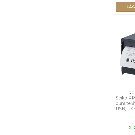
LÄG
RP
Seiko RP
punkter/m
USB, USB
2 