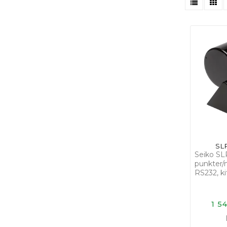
SL
Seiko SL
punkter/
RS232, ki
1 5