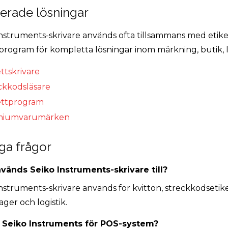
terade lösningar
Instruments-skrivare används ofta tillsammans med etike
program för kompletta lösningar inom märkning, butik, la
ttskrivare
ckkodsläsare
ettprogram
miumvarumärken
ga frågor
vänds Seiko Instruments-skrivare till?
nstruments-skrivare används för kvitton, streckkodsetike
lager och logistik.
 Seiko Instruments för POS-system?