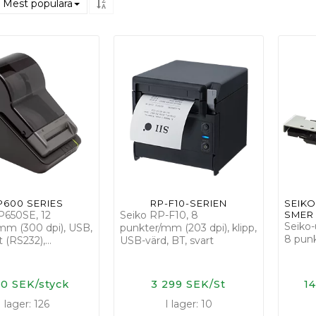
Mest populära
P600 SERIES
RP-F10-SERIEN
S­E­I­K­O
P650SE, 12
Seiko RP-F10, 8
S­M­E­R
Seiko-
mm (300 dpi), USB,
punkter/mm (203 dpi), klipp,
8 pun
t (RS232),…
USB-värd, BT, svart
40 SEK/styck
3 299 SEK/St
1
I lager: 126
I lager: 10