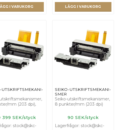
ÄGG I VARUKORG
LÄGG I VARUKORG
­-­U­T­S­K­R­I­F­T­S­M­E­K­A­N­I­
S­E­I­K­O­-­U­T­S­K­R­I­F­T­S­M­E­K­A­N­I­
S­M­E­R
utskriftsmekanismer,
Seiko-utskriftsmekanismer,
ter/mm (203 dpi),
8 punkter/mm (203 dpi)
 399 SEK/styck
90 SEK/styck
rågor: stock@skc-
Lagerfrågor: stock@skc-