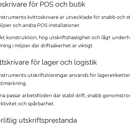
oskrivare för POS och butik
nstruments kvittoskrivare är utvecklade för snabb och stab
ljöer och andra POS-installationer.
t konstruktion, hög utskriftshastighet och lågt underhå
ing i miljöer där driftsäkerhet är viktigt.
ttskrivare för lager och logistik
nstruments utskriftslösningar används för lageretiketter
tmärkning.
na passar arbetsflöden där stabil drift, snabb genomströ
ektivitet och spårbarhet.
örlitlig utskriftsprestanda