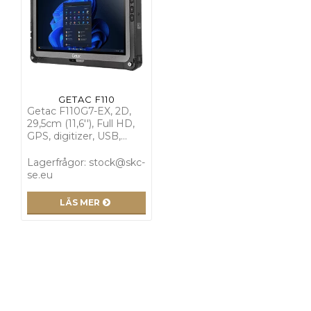
GETAC F110
Getac F110G7-EX, 2D,
29,5cm (11,6''), Full HD,
GPS, digitizer, USB,…
Lagerfrågor: stock@skc-
se.eu
LÄS MER