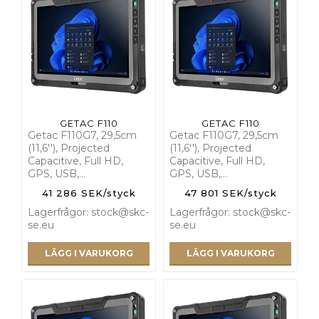
GETAC F110
GETAC F110
Getac F110G7, 29,5cm
Getac F110G7, 29,5cm
(11,6''), Projected
(11,6''), Projected
Capacitive, Full HD,
Capacitive, Full HD,
GPS, USB,…
GPS, USB,…
41 286 SEK/styck
47 801 SEK/styck
Lagerfrågor: stock@skc-
Lagerfrågor: stock@skc-
se.eu
se.eu
LÄGG I VARUKORG
LÄGG I VARUKORG