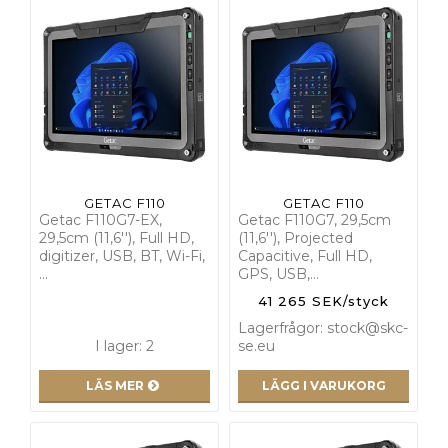
GETAC F110
GETAC F110
Getac F110G7-EX,
Getac F110G7, 29,5cm
29,5cm (11,6''), Full HD,
(11,6''), Projected
digitizer, USB, BT, Wi-Fi,
Capacitive, Full HD,
…
GPS, USB,…
41 265 SEK/styck
Lagerfrågor: stock@skc-
I lager: 2
se.eu
LÄS MER
LÄGG I VARUKORG