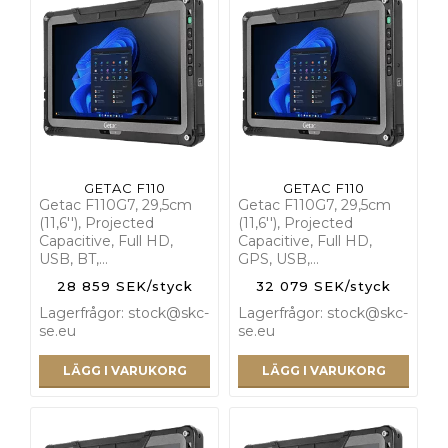
GETAC F110
GETAC F110
Getac F110G7, 29,5cm
Getac F110G7, 29,5cm
(11,6''), Projected
(11,6''), Projected
Capacitive, Full HD,
Capacitive, Full HD,
USB, BT,…
GPS, USB,…
28 859 SEK/styck
32 079 SEK/styck
Lagerfrågor: stock@skc-
Lagerfrågor: stock@skc-
se.eu
se.eu
LÄGG I VARUKORG
LÄGG I VARUKORG