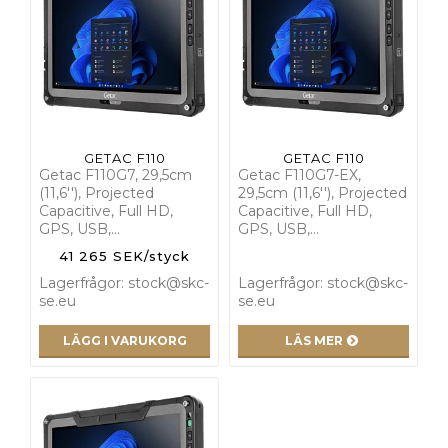
GETAC F110
GETAC F110
Getac F110G7, 29,5cm
Getac F110G7-EX,
(11,6''), Projected
29,5cm (11,6''), Projected
Capacitive, Full HD,
Capacitive, Full HD,
GPS, USB,…
GPS, USB,…
41 265 SEK/styck
Lagerfrågor: stock@skc-
Lagerfrågor: stock@skc-
se.eu
se.eu
LÄGG I VARUKORG
LÄS MER