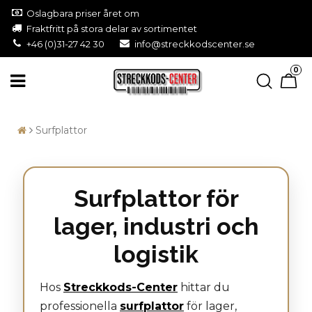
Oslagbara priser året om
Fraktfritt på stora delar av sortimentet
+46 (0)31-27 42 30
info@streckkodscenter.se
0
Surfplattor
Surfplattor för
lager, industri och
logistik
Hos
Streckkods-Center
hittar du
professionella
surfplattor
för lager,