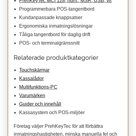
PrehKeyTec MCI 128, num., MSR, USB, vit
Programmerbara POS-tangentbord
Kundanpassade knappsatser
Ergonomiska inmatningslösningar
Tåliga tangentbord för daglig drift
POS- och terminalgränssnitt
Relaterade produktkategorier
Touchskärmar
Kassalådor
Multifunktions-PC
Varumärken
Guider och innehåll
Kassasystem och POS-miljöer
Företag väljer PrehKeyTec för att förbättra
inmatningshastigheten, minska manuella fel och