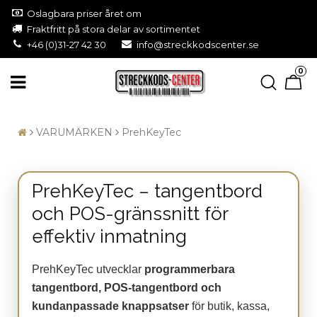
Oslagbara priser året om
Fraktfritt på stora delar av sortimentet
+46 (0)31-27 42 30
info@streckkodscenter.se
0
VARUMÄRKEN
PrehKeyTec
PrehKeyTec – tangentbord
och POS-gränssnitt för
effektiv inmatning
PrehKeyTec utvecklar
programmerbara
tangentbord, POS-tangentbord och
kundanpassade knappsatser
för butik, kassa,