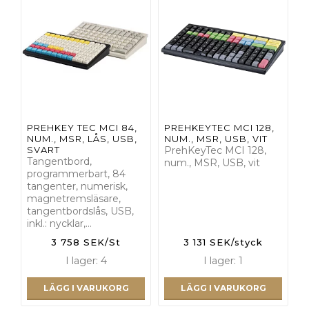
PREHKEY TEC MCI 84,
PREHKEYTEC MCI 128,
NUM., MSR, LÅS, USB,
NUM., MSR, USB, VIT
SVART
PrehKeyTec MCI 128,
Tangentbord,
num., MSR, USB, vit
programmerbart, 84
tangenter, numerisk,
magnetremsläsare,
tangentbordslås, USB,
inkl.: nycklar,…
3 758 SEK/St
3 131 SEK/styck
I lager: 4
I lager: 1
LÄGG I VARUKORG
LÄGG I VARUKORG