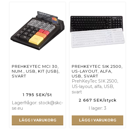
PREHKEYTEC MCI 30,
PREHKEYTEC SIK 2500,
NUM., USB, KIT (USB),
US-LAYOUT, ALFA,
SVART
USB, SVART
PrehKeyTec SIK 2500,
US-layout, alfa, USB,
svart
1 795 SEK/St
2 667 SEK/styck
Lagerfrågor: stock@skc-
se.eu
I lager: 3
LÄGG I VARUKORG
LÄGG I VARUKORG