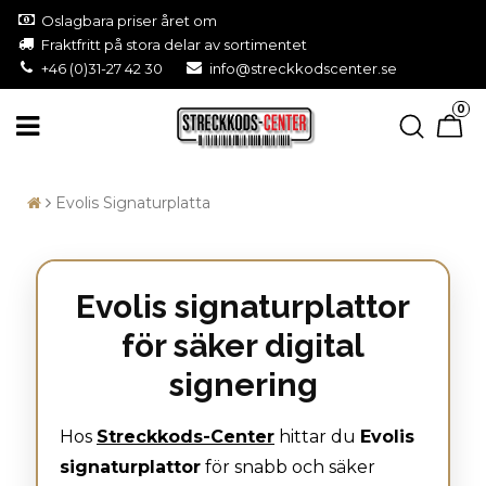
Oslagbara priser året om
Fraktfritt på stora delar av sortimentet
+46 (0)31-27 42 30
info@streckkodscenter.se
0
Evolis Signaturplatta
Evolis signaturplattor
för säker digital
signering
Hos
Streckkods-Center
hittar du
Evolis
signaturplattor
för snabb och säker