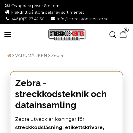
Oslagbara priser året om
Fraktfritt på stora delar av sortimentet
+46 (0)31-27 42 30
info@streckkodscenter.se
0
VARUMÄRKEN
Zebra
Zebra -
streckkodsteknik och
datainsamling
Zebra utvecklar lösningar för
streckkodsläsning, etikettskrivare,