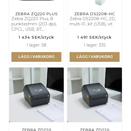
ZEBRA ZQ220 PLUS
ZEBRA DS2208-HC
Zebra ZQ220 Plus, 8
Zebra DS2208-HC, 2D,
punkter/mm (203 dpi),
multi-IF, kit (USB), vit
CPCL, USB, BT,…
1 434 SEK/styck
1 491 SEK/styck
I lager: 58
I lager: 335
LÄGG I VARUKORG
LÄGG I VARUKORG
ZEBRA ZD220
ZEBRA ZD220