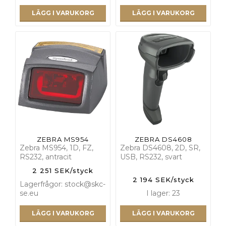
LÄGG I VARUKORG
LÄGG I VARUKORG
ZEBRA MS954
ZEBRA DS4608
Zebra MS954, 1D, FZ,
Zebra DS4608, 2D, SR,
RS232, antracit
USB, RS232, svart
2 251 SEK/styck
2 194 SEK/styck
Lagerfrågor: stock@skc-
se.eu
I lager: 23
LÄGG I VARUKORG
LÄGG I VARUKORG