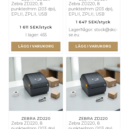
Zebra ZD220, 8
Zebra ZD220, 8
punkter/mm (203 dpi),
punkter/mm (203 dpi),
EPLII, ZPLII, USB
EPLII, ZPLII, USB
1 647 SEK/styck
1 611 SEK/styck
Lagerfrågor: stock@skc-
I lager: 455
se.eu
LÄGG I VARUKORG
LÄGG I VARUKORG
ZEBRA ZD220
ZEBRA ZD220
Zebra ZD220, 8
Zebra ZD220, 8
punkter/mm (203 dpi),
punkter/mm (203 dpi),