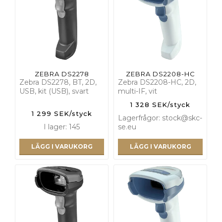
ZEBRA DS2278
ZEBRA DS2208-HC
Zebra DS2278, BT, 2D,
Zebra DS2208-HC, 2D,
USB, kit (USB), svart
multi-IF, vit
1 328 SEK/styck
1 299 SEK/styck
Lagerfrågor: stock@skc-
I lager: 145
se.eu
LÄGG I VARUKORG
LÄGG I VARUKORG