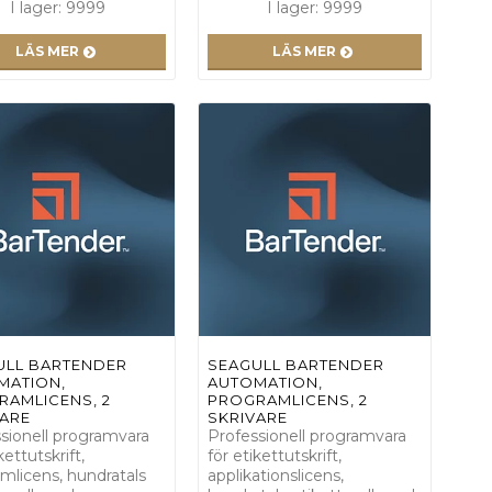
I lager: 9999
I lager: 9999
LÄS MER
LÄS MER
ULL BARTENDER
SEAGULL BARTENDER
MATION,
AUTOMATION,
RAMLICENS, 2
PROGRAMLICENS, 2
VARE
SKRIVARE
sionell programvara
Professionell programvara
kettutskrift,
för etikettutskrift,
mlicens, hundratals
applikationslicens,