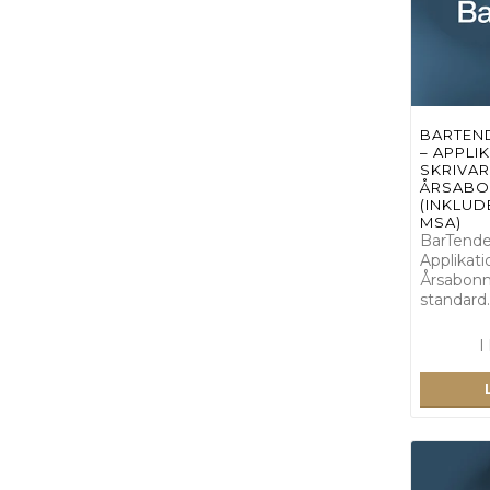
BARTEN
– APPLIK
SKRIVAR
ÅRSAB
(INKLU
MSA)
BarTende
Applikati
Årsabonn
standard
I