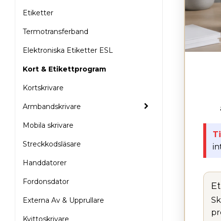
Etiketter
Termotransferband
Elektroniska Etiketter ESL
Kort & Etikettprogram
Kortskrivare
Armbandskrivare
Mobila skrivare
Ti
Streckkodsläsare
in
Handdatorer
Fordonsdator
Et
Sk
Externa Av & Upprullare
pr
Kvittoskrivare