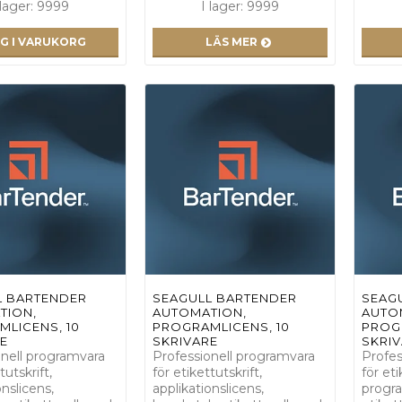
 lager: 9999
I lager: 9999
G I VARUKORG
LÄS MER
L BARTENDER
SEAGULL BARTENDER
SEAG
TION,
AUTOMATION,
AUTO
LICENS, 10
PROGRAMLICENS, 10
PROG
E
SKRIVARE
SKRI
onell programvara
Professionell programvara
Profes
tutskrift,
för etikettutskrift,
för eti
onslicens,
applikationslicens,
progra