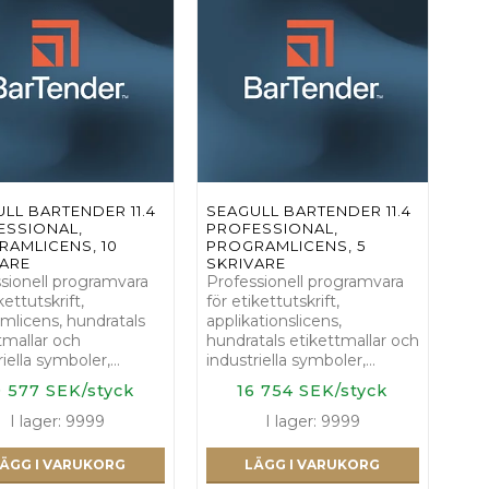
LL BARTENDER 11.4
SEAGULL BARTENDER 11.4
ESSIONAL,
PROFESSIONAL,
AMLICENS, 10
PROGRAMLICENS, 5
VARE
SKRIVARE
sionell programvara
Professionell programvara
kettutskrift,
för etikettutskrift,
mlicens, hundratals
applikationslicens,
tmallar och
hundratals etikettmallar och
riella symboler,…
industriella symboler,…
 577 SEK/styck
16 754 SEK/styck
I lager: 9999
I lager: 9999
ÄGG I VARUKORG
LÄGG I VARUKORG