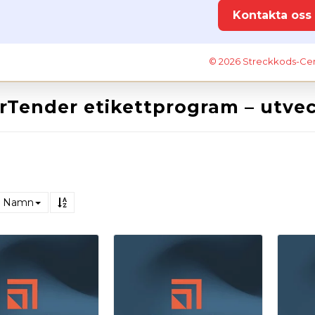
Kontakta oss
© 2026 Streckkods-Ce
rTender etikettprogram – utveck
Namn