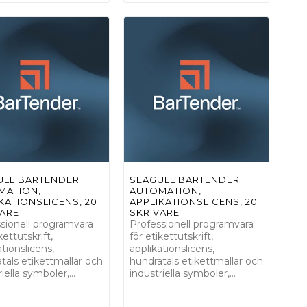
ULL BARTENDER
SEAGULL BARTENDER
MATION,
AUTOMATION,
KATIONSLICENS, 20
APPLIKATIONSLICENS, 20
VARE
SKRIVARE
sionell programvara
Professionell programvara
kettutskrift,
för etikettutskrift,
ationslicens,
applikationslicens,
tals etikettmallar och
hundratals etikettmallar och
riella symboler,…
industriella symboler,…