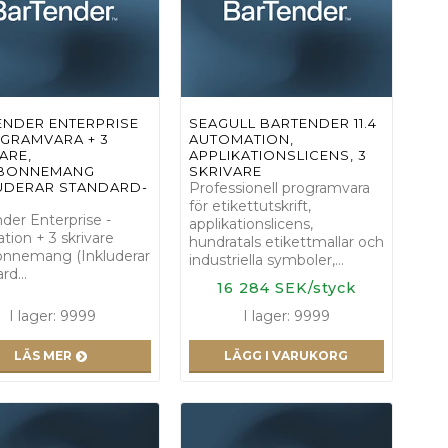
ENDER ENTERPRISE
SEAGULL BARTENDER 11.4
OGRAMVARA + 3
AUTOMATION,
ARE,
APPLIKATIONSLICENS, 3
BONNEMANG
SKRIVARE
LUDERAR STANDARD-
Professionell programvara
för etikettutskrift,
der Enterprise -
applikationslicens,
ation + 3 skrivare
hundratals etikettmallar och
onnemang (Inkluderar
industriella symboler,…
ard…
16 284 SEK/styck
I lager: 9999
I lager: 9999
LÄS MER
LÄGG I VARUKORG