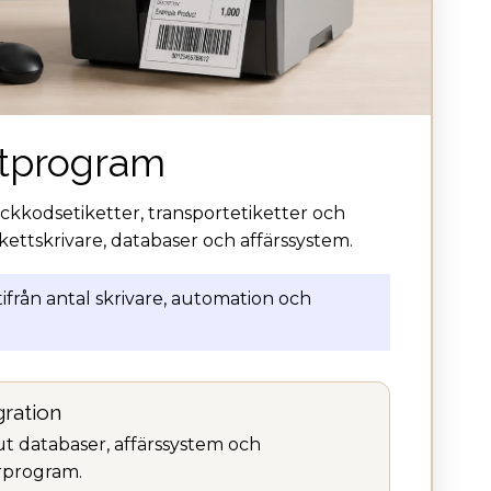
ttprogram
eckkodsetiketter, transportetiketter och
kettskrivare, databaser och affärssystem.
ifrån antal skrivare, automation och
gration
ut databaser, affärssystem och
rprogram.