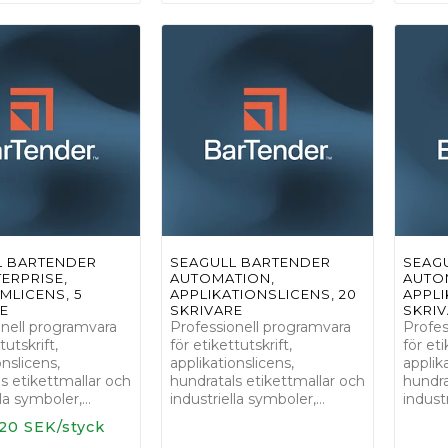
L BARTENDER
SEAGULL BARTENDER
SEAG
TERPRISE,
AUTOMATION,
AUTO
LICENS, 5
APPLIKATIONSLICENS, 20
APPLI
E
SKRIVARE
SKRI
onell programvara
Professionell programvara
Profes
tutskrift,
för etikettutskrift,
för eti
onslicens,
applikationslicens,
applik
s etikettmallar och
hundratals etikettmallar och
hundra
lla symboler,…
industriella symboler,…
indust
20 SEK/styck