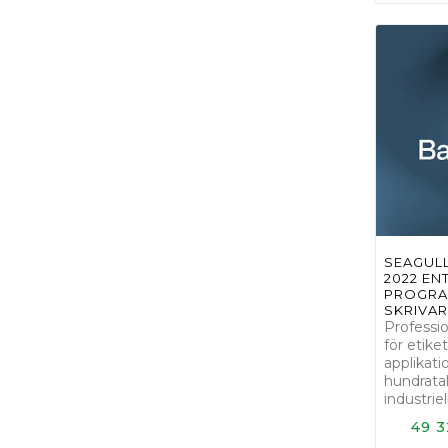
SEAGUL
2022 EN
PROGRAM
SKRIVAR
Professi
för etiket
applikati
hundratal
industrie
49 3