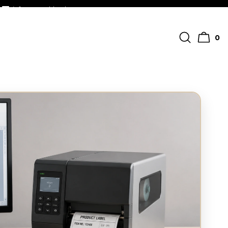
info@streckkodscenter.se
0