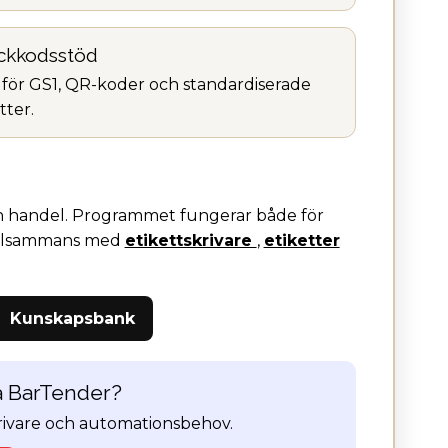
ckkodsstöd
 för GS1, QR-koder och standardiserade
tter.
och handel. Programmet fungerar både för
 tillsammans med
etikettskrivare
,
etiketter
Kunskapsbank
ja BarTender?
 skrivare och automationsbehov.