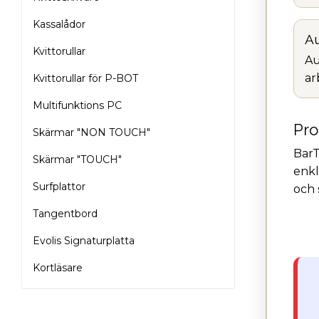
Kassalådor
Au
Kvittorullar
Au
ar
Kvittorullar för P-BOT
Multifunktions PC
Pro
Skärmar "NON TOUCH"
BarT
Skärmar "TOUCH"
enkl
Surfplattor
och 
Tangentbord
Evolis Signaturplatta
Kortläsare