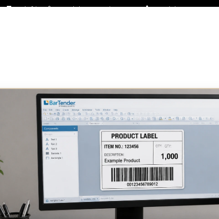
Fraktfritt på stora delar av sortimentet
+46 (0)31-27 42 30