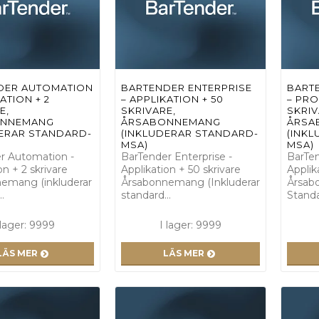
DER AUTOMATION
BARTENDER ENTERPRISE
BART
ATION + 2
– APPLIKATION + 50
– PR
E,
SKRIVARE,
SKRIV
ONNEMANG
ÅRSABONNEMANG
ÅRSA
DERAR STANDARD-
(INKLUDERAR STANDARD-
(INK
MSA)
MSA)
r Automation -
BarTender Enterprise -
BarTen
on + 2 skrivare
Applikation + 50 skrivare
Applik
emang (inkluderar
Årsabonnemang (Inkluderar
Årsab
…
standard…
Stand
 lager: 9999
I lager: 9999
LÄS MER
LÄS MER