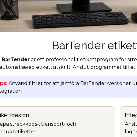
BarTender etike
BarTender
är ett professionellt etikettprogram för str
automatiserad etikettutskrift. Anslut programmet till eti
ps:
Använd filtret för att jämföra BarTender-versioner ut
tegration.
ikettdesign
Inte
apa streckkods-, transport- och
Ansl
oduktetiketter.
lage