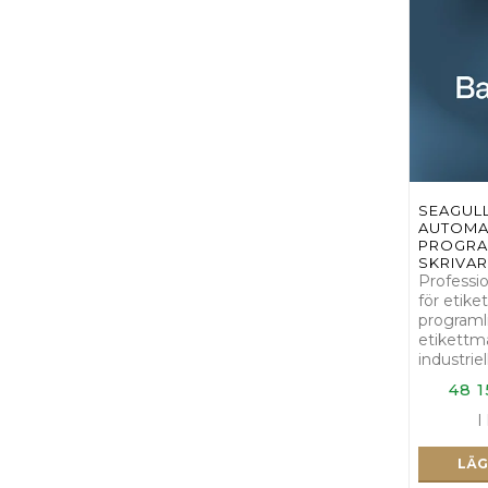
SEAGULL
AUTOMA
PROGRAM
SKRIVAR
Professi
för etiket
programl
etikettma
industrie
48 1
I
LÄG