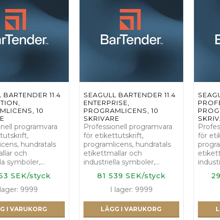
 BARTENDER 11.4
SEAGULL BARTENDER 11.4
SEAGU
TION,
ENTERPRISE,
PROF
LICENS, 10
PROGRAMLICENS, 10
PROGR
E
SKRIVARE
SKRI
onell programvara
Professionell programvara
Profes
tutskrift,
för etikettutskrift,
för eti
icens, hundratals
programlicens, hundratals
progra
llar och
etikettmallar och
etiket
lla symboler,…
industriella symboler,…
indust
53 SEK/styck
81 539 SEK/styck
29
 lager: 9999
I lager: 9999
G I VARUKORG
LÄGG I VARUKORG
L