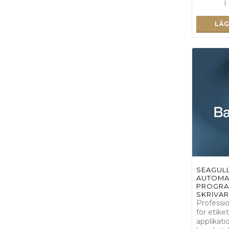
I
LÄG
SEAGUL
AUTOMA
PROGRAM
SKRIVAR
Professi
för etiket
applikati