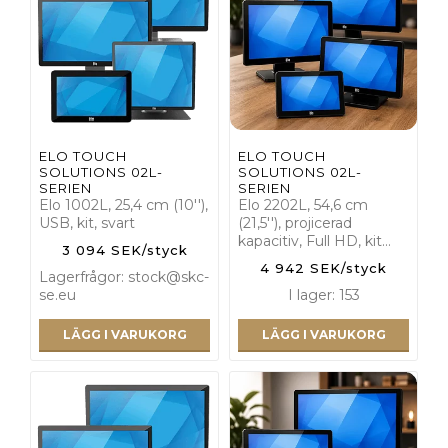
ELO TOUCH
ELO TOUCH
SOLUTIONS 02L-
SOLUTIONS 02L-
SERIEN
SERIEN
Elo 1002L, 25,4 cm (10''),
Elo 2202L, 54,6 cm
USB, kit, svart
(21,5''), projicerad
kapacitiv, Full HD, kit…
3 094 SEK/styck
4 942 SEK/styck
Lagerfrågor: stock@skc-
se.eu
I lager: 153
LÄGG I VARUKORG
LÄGG I VARUKORG