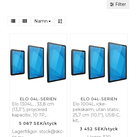
Filter
Namn
ELO 04L-SERIEN
ELO 04L-SERIEN
Elo 1304L, , 33,8 cm
Elo 1004L, icke-
(13,3''), projicerad
pekskärm, utan stativ,
kapacitiv, 10 TP,…
25,7 cm (10,1''), USB-C,
kit,…
5 067 SEK/styck
3 452 SEK/styck
Lagerfrågor: stock@skc-
se.eu
I lager: 320