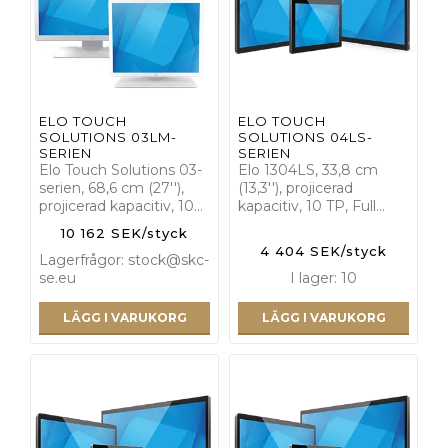
ELO TOUCH
ELO TOUCH
SOLUTIONS 03LM-
SOLUTIONS 04LS-
SERIEN
SERIEN
Elo Touch Solutions 03-
Elo 1304LS, 33,8 cm
serien, 68,6 cm (27''),
(13,3''), projicerad
projicerad kapacitiv, 10…
kapacitiv, 10 TP, Full…
10 162 SEK/styck
4 404 SEK/styck
Lagerfrågor: stock@skc-
se.eu
I lager: 10
LÄGG I VARUKORG
LÄGG I VARUKORG