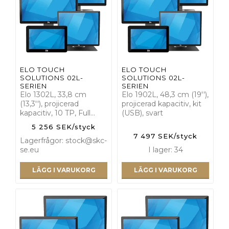
ELO TOUCH
ELO TOUCH
SOLUTIONS 02L-
SOLUTIONS 02L-
SERIEN
SERIEN
Elo 1302L, 33,8 cm
Elo 1902L, 48,3 cm (19''),
(13,3''), projicerad
projicerad kapacitiv, kit
kapacitiv, 10 TP, Full…
(USB), svart
5 256 SEK/styck
7 497 SEK/styck
Lagerfrågor: stock@skc-
se.eu
I lager: 34
LÄGG I VARUKORG
LÄGG I VARUKORG