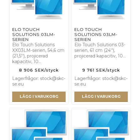
ELO TOUCH
ELO TOUCH
SOLUTIONS 03LM-
SOLUTIONS 03LM-
SERIEN
SERIEN
Elo Touch Solutions
Elo Touch Solutions 03-
XX03LM-serien, 54,6 cm
serien, 61 cm (24''),
(21,5''), projicerad
projicerad kapacitiv, 10…
kapacitiv, 10…
8 906 SEK/styck
9 761 SEK/styck
Lagerfrågor: stock@skc-
Lagerfrågor: stock@skc-
se.eu
se.eu
LÄGG I VARUKORG
LÄGG I VARUKORG