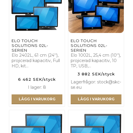
ELO TOUCH
ELO TOUCH
SOLUTIONS 02L-
SOLUTIONS 02L-
SERIEN
SERIEN
Elo 2402L, 61 cm (24''),
Elo 1002L, 25,4 cm (10''),
projicerad kapacitiv, Full
projicerad kapacitiv, 10
HD, kit…
TP, USB,…
3 882 SEK/styck
6 462 SEK/styck
Lagerfrågor: stock@skc-
I lager: 8
se.eu
LÄGG I VARUKORG
LÄGG I VARUKORG