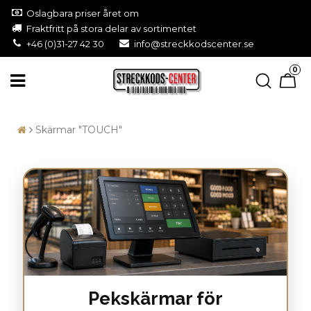
Oslagbara priser året om
Fraktfritt på stora delar av sortimentet
+46 (0)31-27 42 30
info@streckkodscenter.se
0
Skärmar "TOUCH"
Pekskärmar för