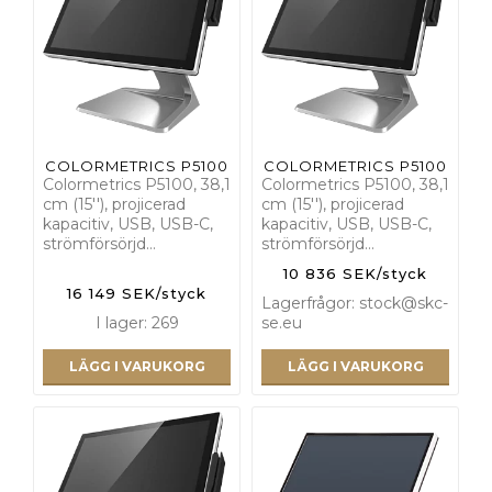
COLORMETRICS P5100
COLORMETRICS P5100
Colormetrics P5100, 38,1
Colormetrics P5100, 38,1
cm (15''), projicerad
cm (15''), projicerad
kapacitiv, USB, USB-C,
kapacitiv, USB, USB-C,
strömförsörjd…
strömförsörjd…
10 836 SEK/styck
16 149 SEK/styck
Lagerfrågor: stock@skc-
I lager: 269
se.eu
LÄGG I VARUKORG
LÄGG I VARUKORG