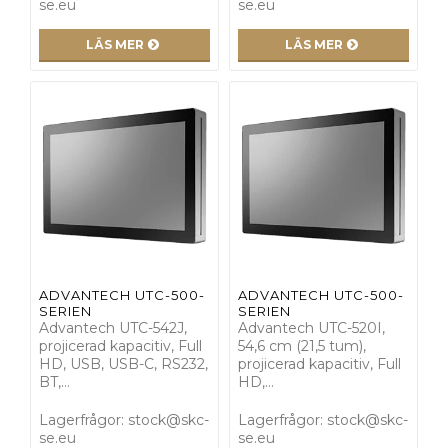
se.eu
se.eu
LÄS MER
LÄS MER
ADVANTECH UTC-500-
ADVANTECH UTC-500-
SERIEN
SERIEN
Advantech UTC-542J,
Advantech UTC-520I,
projicerad kapacitiv, Full
54,6 cm (21,5 tum),
HD, USB, USB-C, RS232,
projicerad kapacitiv, Full
BT,…
HD,…
Lagerfrågor: stock@skc-
Lagerfrågor: stock@skc-
se.eu
se.eu