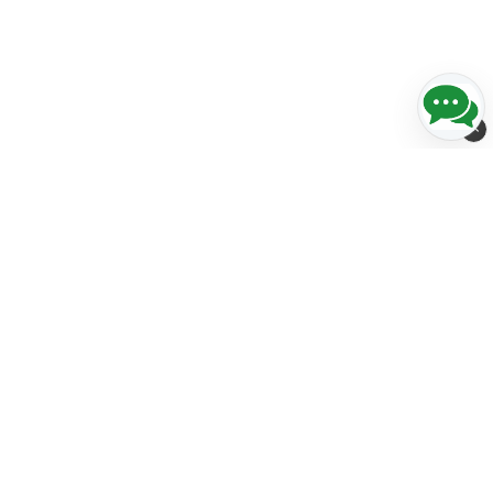
Streckkods-Center i Norden AB
Stora Åvägen 21
436 34 ASKIM