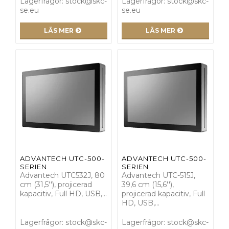
Lagerfrågor: stock@skc-
Lagerfrågor: stock@skc-
se.eu
se.eu
LÄS MER
LÄS MER
ADVANTECH UTC-500-
ADVANTECH UTC-500-
SERIEN
SERIEN
Advantech UTC532J, 80
Advantech UTC-515J,
cm (31,5''), projicerad
39,6 cm (15,6''),
kapacitiv, Full HD, USB,…
projicerad kapacitiv, Full
HD, USB,…
Lagerfrågor: stock@skc-
Lagerfrågor: stock@skc-