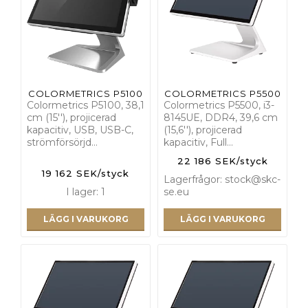
COLORMETRICS P5100
COLORMETRICS P5500
Colormetrics P5100, 38,1
Colormetrics P5500, i3-
cm (15''), projicerad
8145UE, DDR4, 39,6 cm
kapacitiv, USB, USB-C,
(15,6''), projicerad
strömförsörjd…
kapacitiv, Full…
22 186 SEK/styck
19 162 SEK/styck
Lagerfrågor: stock@skc-
I lager: 1
se.eu
LÄGG I VARUKORG
LÄGG I VARUKORG