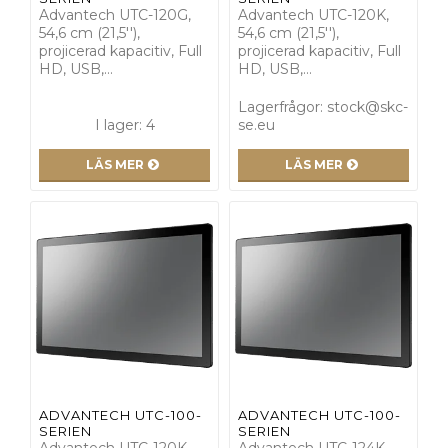
Advantech UTC-120G,
Advantech UTC-120K,
54,6 cm (21,5''),
54,6 cm (21,5''),
projicerad kapacitiv, Full
projicerad kapacitiv, Full
HD, USB,…
HD, USB,…
Lagerfrågor: stock@skc-
I lager: 4
se.eu
LÄS MER
LÄS MER
ADVANTECH UTC-100-
ADVANTECH UTC-100-
SERIEN
SERIEN
Advantech UTC-120K,
Advantech UTC-124K,