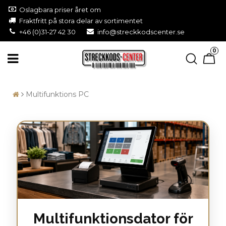
Oslagbara priser året om
Fraktfritt på stora delar av sortimentet
+46 (0)31-27 42 30
info@streckkodscenter.se
0
Multifunktions PC
Multifunktionsdator för