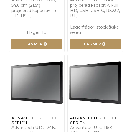
54,6 cm (21,5''),
projicerad kapacitiv, Full
projicerad kapacitiv, Full
HD, USB, USB-C, RS232,
HD, USB,…
BT,…
Lagerfrågor: stock@skc-
I lager: 10
se.eu
LÄS MER
LÄS MER
ADVANTECH UTC-100-
ADVANTECH UTC-100-
SERIEN
SERIEN
Advantech UTC-124K,
Advantech UTC-115K,