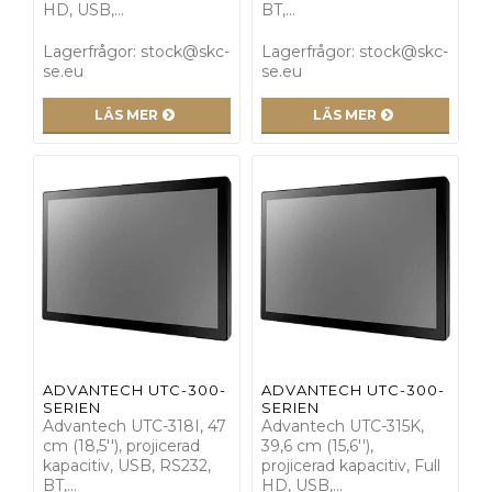
HD, USB,…
BT,…
Lagerfrågor: stock@skc-
Lagerfrågor: stock@skc-
se.eu
se.eu
LÄS MER
LÄS MER
ADVANTECH UTC-300-
ADVANTECH UTC-300-
SERIEN
SERIEN
Advantech UTC-318I, 47
Advantech UTC-315K,
cm (18,5''), projicerad
39,6 cm (15,6''),
kapacitiv, USB, RS232,
projicerad kapacitiv, Full
BT,…
HD, USB,…