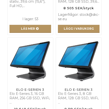
stativ, 39,6 cm (15,6''),
RAM, 128 GB SSD, 39,6…
Full HD,…
8 505 SEK/styck
Lagerfrågor: stock@skc-
I lager: 53
se.eu
LÄS MER
LÄGG I VARUKORG
ELO E-SERIEN 3
ELO E-SERIEN 3
Elo E-Series 3, 16 GB
Elo E-Series 3, 8 GB
RAM, 256 GB SSD, WiFi,
RAM, 128 GB SSD, WiFi,
…
…
10 548 SEK/styck
8 118 SEK/styck