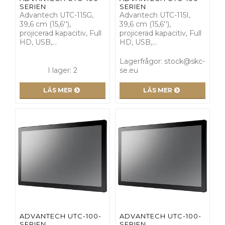
SERIEN
SERIEN
Advantech UTC-115G,
Advantech UTC-115I,
39,6 cm (15,6''),
39,6 cm (15,6''),
projicerad kapacitiv, Full
projicerad kapacitiv, Full
HD, USB,…
HD, USB,…
Lagerfrågor: stock@skc-
I lager: 2
se.eu
LÄS MER
LÄS MER
ADVANTECH UTC-100-
ADVANTECH UTC-100-
SERIEN
SERIEN