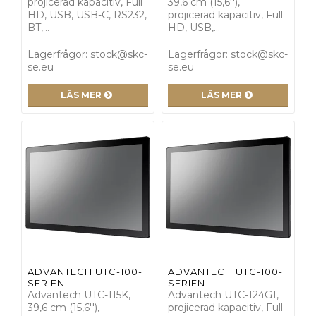
projicerad kapacitiv, Full
39,6 cm (15,6''),
HD, USB, USB-C, RS232,
projicerad kapacitiv, Full
BT,…
HD, USB,…
Lagerfrågor: stock@skc-
Lagerfrågor: stock@skc-
se.eu
se.eu
LÄS MER
LÄS MER
ADVANTECH UTC-100-
ADVANTECH UTC-100-
SERIEN
SERIEN
Advantech UTC-115K,
Advantech UTC-124G1,
39,6 cm (15,6''),
projicerad kapacitiv, Full