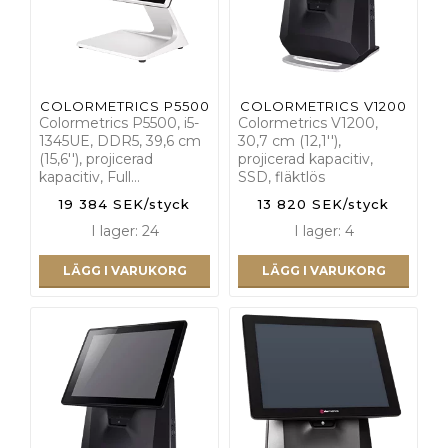
COLORMETRICS P5500
COLORMETRICS V1200
Colormetrics P5500, i5-
Colormetrics V1200,
1345UE, DDR5, 39,6 cm
30,7 cm (12,1''),
(15,6''), projicerad
projicerad kapacitiv,
kapacitiv, Full…
SSD, fläktlös
19 384 SEK/styck
13 820 SEK/styck
I lager: 24
I lager: 4
LÄGG I VARUKORG
LÄGG I VARUKORG