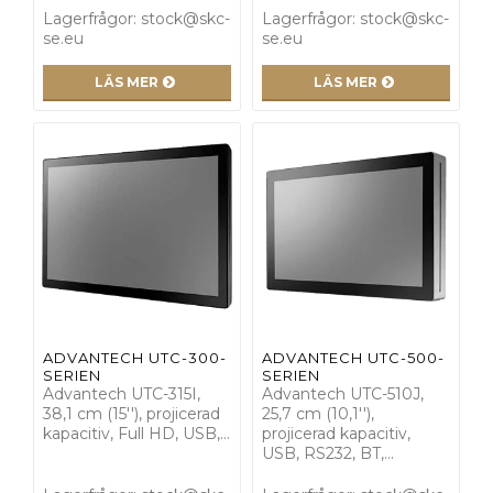
Lagerfrågor: stock@skc-
Lagerfrågor: stock@skc-
se.eu
se.eu
LÄS MER
LÄS MER
ADVANTECH UTC-300-
ADVANTECH UTC-500-
SERIEN
SERIEN
Advantech UTC-315I,
Advantech UTC-510J,
38,1 cm (15''), projicerad
25,7 cm (10,1''),
kapacitiv, Full HD, USB,…
projicerad kapacitiv,
USB, RS232, BT,…