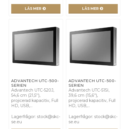
LÄS MER
LÄS MER
ADVANTECH UTC-500-
ADVANTECH UTC-500-
SERIEN
SERIEN
Advantech UTC-520J,
Advantech UTC-515I,
54,6 cm (21,5''),
39,6 cm (15,6''),
projicerad kapacitiv, Full
projicerad kapacitiv, Full
HD, USB,…
HD, USB,…
Lagerfrågor: stock@skc-
Lagerfrågor: stock@skc-
se.eu
se.eu