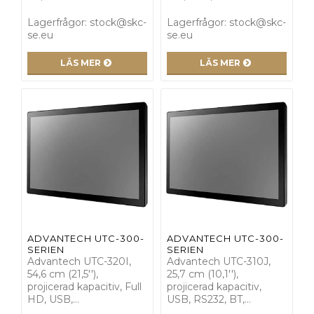
Lagerfrågor: stock@skc-
Lagerfrågor: stock@skc-
se.eu
se.eu
LÄS MER
LÄS MER
ADVANTECH UTC-300-
ADVANTECH UTC-300-
SERIEN
SERIEN
Advantech UTC-320I,
Advantech UTC-310J,
54,6 cm (21,5''),
25,7 cm (10,1''),
projicerad kapacitiv, Full
projicerad kapacitiv,
HD, USB,…
USB, RS232, BT,…