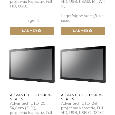
projicerad kapacitiv, Full
HD, USB, RS232, BT, Wi-
HD, USB,…
Fi,…
Lagerfrågor: stock@skc-
I lager: 2
se.eu
LÄS MER
LÄS MER
ADVANTECH UTC-100-
ADVANTECH UTC-100-
SERIEN
SERIEN
Advantech UTC-120I,
Advantech UTC-124l1,
54,6 cm (21,5''),
projicerad kapacitiv, Full
projicerad kapacitiv, Full
HD, USB, USB-C, RS232,