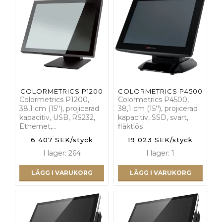
COLORMETRICS P1200
COLORMETRICS P4500
Colormetrics P1200,
Colormetrics P4500,
38,1 cm (15''), projicerad
38,1 cm (15''), projicerad
kapacitiv, USB, RS232,
kapacitiv, SSD, svart,
Ethernet,…
fläktlös
6 407 SEK/styck
19 023 SEK/styck
I lager: 264
I lager: 1
LÄGG I VARUKORG
LÄGG I VARUKORG