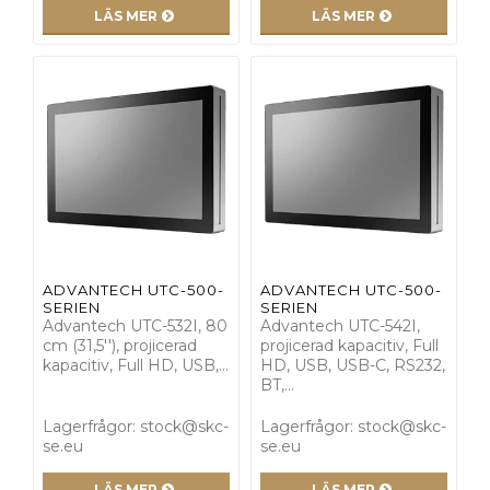
LÄS MER
LÄS MER
ADVANTECH UTC-500-
ADVANTECH UTC-500-
SERIEN
SERIEN
Advantech UTC-532I, 80
Advantech UTC-542I,
cm (31,5''), projicerad
projicerad kapacitiv, Full
kapacitiv, Full HD, USB,…
HD, USB, USB-C, RS232,
BT,…
Lagerfrågor: stock@skc-
Lagerfrågor: stock@skc-
se.eu
se.eu
LÄS MER
LÄS MER