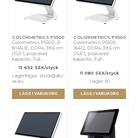
COLORMETRICS P5500
COLORMETRICS P5500
Colormetrics P5500, i3-
Colormetrics P5500,
8145UE, DDR4, 39,6 cm
J6412, DDR4, 39,6 cm
(15,6''), projicerad
(15,6''), projicerad
kapacitiv, Full…
kapacitiv, Full…
15 652 SEK/styck
11 080 SEK/styck
Lagerfrågor: stock@skc-
se.eu
I lager: 81
LÄGG I VARUKORG
LÄGG I VARUKORG