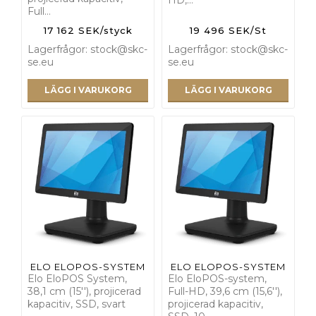
Full…
17 162 SEK/styck
19 496 SEK/St
Lagerfrågor: stock@skc-
Lagerfrågor: stock@skc-
se.eu
se.eu
LÄGG I VARUKORG
LÄGG I VARUKORG
ELO ELOPOS-SYSTEM
ELO ELOPOS-SYSTEM
Elo EloPOS System,
Elo EloPOS-system,
38,1 cm (15''), projicerad
Full-HD, 39,6 cm (15,6''),
kapacitiv, SSD, svart
projicerad kapacitiv,