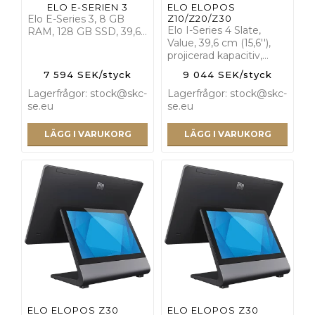
ELO E-SERIEN 3
ELO ELOPOS
Elo E-Series 3, 8 GB
Z10/Z20/Z30
Elo I-Series 4 Slate,
RAM, 128 GB SSD, 39,6…
Value, 39,6 cm (15,6''),
projicerad kapacitiv,…
7 594 SEK/styck
9 044 SEK/styck
Lagerfrågor: stock@skc-
Lagerfrågor: stock@skc-
se.eu
se.eu
LÄGG I VARUKORG
LÄGG I VARUKORG
ELO ELOPOS Z30
ELO ELOPOS Z30