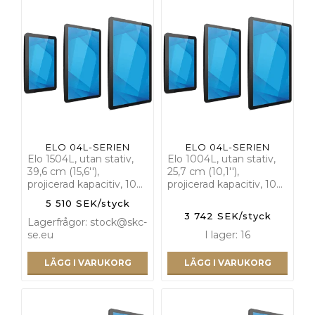
ELO 04L-SERIEN
ELO 04L-SERIEN
Elo 1504L, utan stativ,
Elo 1004L, utan stativ,
39,6 cm (15,6''),
25,7 cm (10,1''),
projicerad kapacitiv, 10…
projicerad kapacitiv, 10…
5 510 SEK/styck
3 742 SEK/styck
Lagerfrågor: stock@skc-
se.eu
I lager: 16
LÄGG I VARUKORG
LÄGG I VARUKORG