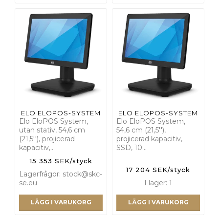
ELO ELOPOS-SYSTEM
ELO ELOPOS-SYSTEM
Elo EloPOS System,
Elo EloPOS System,
utan stativ, 54,6 cm
54,6 cm (21,5''),
(21,5''), projicerad
projicerad kapacitiv,
kapacitiv,…
SSD, 10…
15 353 SEK/styck
17 204 SEK/styck
Lagerfrågor: stock@skc-
se.eu
I lager: 1
LÄGG I VARUKORG
LÄGG I VARUKORG