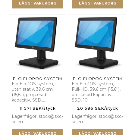
LÄGG I VARUKORG
LÄGG I VARUKORG
ELO ELOPOS-SYSTEM
ELO ELOPOS-SYSTEM
Elo EloPOS-system,
Elo EloPOS-system,
utan stativ, 39,6 cm
Full-HD, 39,6 cm (15,6''),
(15,6''), projicerad
projicerad kapacitiv,
kapacitiv, SSD,…
SSD, 10…
11 571 SEK/styck
20 586 SEK/styck
Lagerfrågor: stock@skc-
Lagerfrågor: stock@skc-
se.eu
se.eu
LÄGG I VARUKORG
LÄGG I VARUKORG