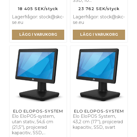
SSD, 10…
18 405 SEK/styck
23 762 SEK/styck
Lagerfrågor: stock@skc-
Lagerfrågor: stock@skc-
se.eu
se.eu
LÄGG I VARUKORG
LÄGG I VARUKORG
ELO ELOPOS-SYSTEM
ELO ELOPOS-SYSTEM
Elo EloPOS-system,
Elo EloPOS System,
utan stativ, 54,6 cm
43,2 cm (17''), projicerad
(21,5''), projicerad
kapacitiv, SSD, svart
kapacitiv, SSD,…