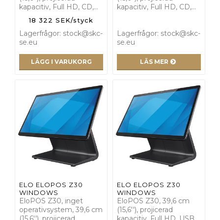
kapacitiv, Full HD, CD,…
kapacitiv, Full HD, CD,…
18 322 SEK/styck
Lagerfrågor: stock@skc-
Lagerfrågor: stock@skc-
se.eu
se.eu
LÄGG I VARUKORG
LÄS MER
ELO ELOPOS Z30
ELO ELOPOS Z30
WINDOWS
WINDOWS
EloPOS Z30, inget
EloPOS Z30, 39,6 cm
operativsystem, 39,6 cm
(15,6''), projicerad
(15,6''), projicerad
kapacitiv, Full HD, USB,…