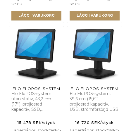
se.eu
se.eu
LÄGG I VARUKORG
LÄGG I VARUKORG
ELO ELOPOS-SYSTEM
ELO ELOPOS-SYSTEM
Elo EloPOS-system,
Elo EloPOS-system,
utan stativ, 43,2 cm
39,6 cm (15,6''),
(17''), projicerad
projicerad kapacitiv,
kapacitiv, SSD,…
USB, strömförsörjd USB,
…
15 478 SEK/styck
16 720 SEK/styck
Lagerfrågor: stock@skc-
Lagerfrågor: stock@skc-