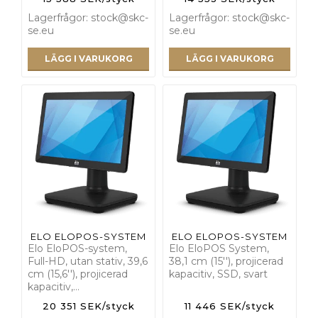
Lagerfrågor: stock@skc-
Lagerfrågor: stock@skc-
se.eu
se.eu
LÄGG I VARUKORG
LÄGG I VARUKORG
ELO ELOPOS-SYSTEM
ELO ELOPOS-SYSTEM
Elo EloPOS-system,
Elo EloPOS System,
Full-HD, utan stativ, 39,6
38,1 cm (15''), projicerad
cm (15,6''), projicerad
kapacitiv, SSD, svart
kapacitiv,…
20 351 SEK/styck
11 446 SEK/styck