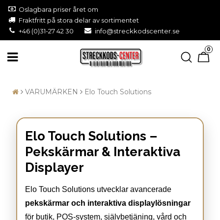
Oslagbara priser året om
Fraktfritt på stora delar av sortimentet
+46 (0)31-27 42 30
info@streckkodscenter.se
0
VARUMÄRKEN
Elo Touch Solutions
Elo Touch Solutions –
Pekskärmar & Interaktiva
Displayer
Elo Touch Solutions utvecklar avancerade
pekskärmar och interaktiva displaylösningar
för butik, POS-system, självbetjäning, vård och