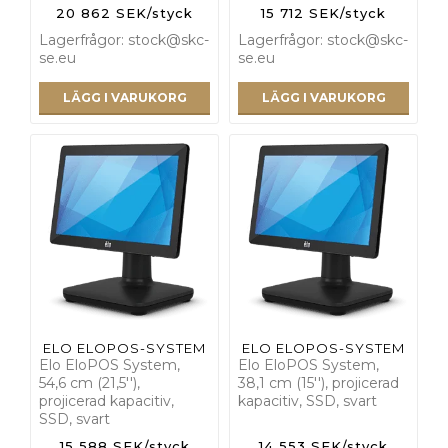
20 862 SEK/styck
15 712 SEK/styck
Lagerfrågor: stock@skc-
Lagerfrågor: stock@skc-
se.eu
se.eu
LÄGG I VARUKORG
LÄGG I VARUKORG
ELO ELOPOS-SYSTEM
ELO ELOPOS-SYSTEM
Elo EloPOS System,
Elo EloPOS System,
54,6 cm (21,5''),
38,1 cm (15''), projicerad
projicerad kapacitiv,
kapacitiv, SSD, svart
SSD, svart
15 588 SEK/styck
14 553 SEK/styck