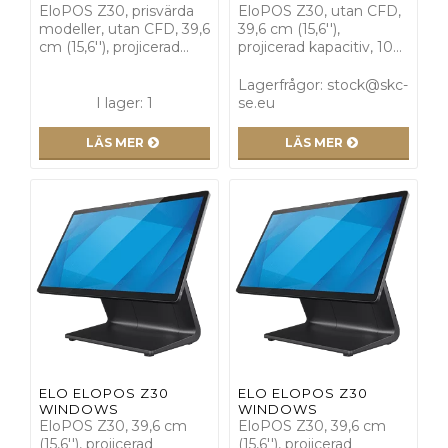
EloPOS Z30, prisvärda
EloPOS Z30, utan CFD,
modeller, utan CFD, 39,6
39,6 cm (15,6''),
cm (15,6''), projicerad…
projicerad kapacitiv, 10…
Lagerfrågor: stock@skc-
I lager: 1
se.eu
LÄS MER
LÄS MER
ELO ELOPOS Z30
ELO ELOPOS Z30
WINDOWS
WINDOWS
EloPOS Z30, 39,6 cm
EloPOS Z30, 39,6 cm
(15,6''), projicerad
(15,6''), projicerad