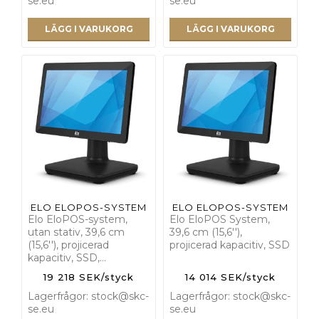
se.eu
se.eu
LÄGG I VARUKORG
LÄGG I VARUKORG
ELO ELOPOS-SYSTEM
ELO ELOPOS-SYSTEM
Elo EloPOS-system,
Elo EloPOS System,
utan stativ, 39,6 cm
39,6 cm (15,6''),
(15,6''), projicerad
projicerad kapacitiv, SSD
kapacitiv, SSD,…
19 218 SEK/styck
14 014 SEK/styck
Lagerfrågor: stock@skc-
Lagerfrågor: stock@skc-
se.eu
se.eu