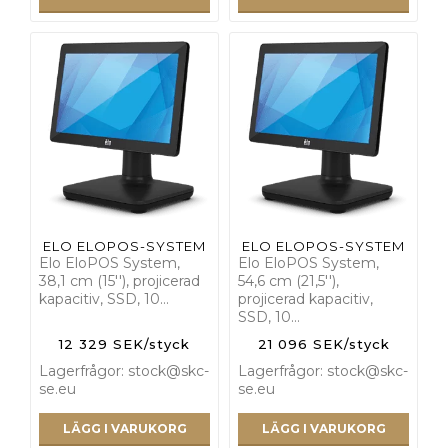
ELO ELOPOS-SYSTEM
ELO ELOPOS-SYSTEM
Elo EloPOS System,
Elo EloPOS System,
38,1 cm (15''), projicerad
54,6 cm (21,5''),
kapacitiv, SSD, 10…
projicerad kapacitiv,
SSD, 10…
12 329 SEK/styck
21 096 SEK/styck
Lagerfrågor: stock@skc-
Lagerfrågor: stock@skc-
se.eu
se.eu
LÄGG I VARUKORG
LÄGG I VARUKORG