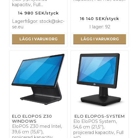
kapacitiv, Full…
14 980 SEK/styck
16 140 SEK/styck
Lagerfrågor: stock@skc-
se.eu
I lager: 92
LÄGG I VARUKORG
LÄGG I VARUKORG
ELO ELOPOS Z30
ELO ELOPOS-SYSTEM
WINDOWS
Elo EloPOS System,
EloPOS Z30 med Intel,
54,6 cm (21,5''),
39,6 cm (15,6''),
projicerad kapacitiv, Full
projicerad kapacitiv,
HD,…