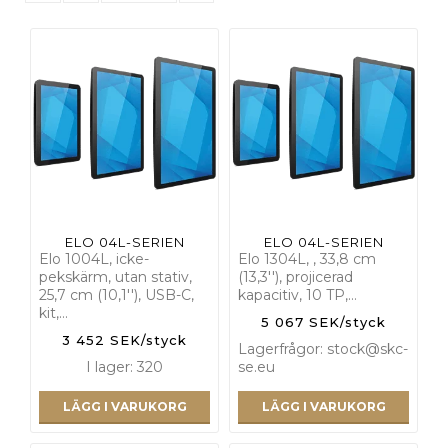
ELO 04L-SERIEN
ELO 04L-SERIEN
Elo 1004L, icke-
Elo 1304L, , 33,8 cm
pekskärm, utan stativ,
(13,3''), projicerad
25,7 cm (10,1''), USB-C,
kapacitiv, 10 TP,…
kit,…
5 067 SEK/styck
3 452 SEK/styck
Lagerfrågor: stock@skc-
I lager: 320
se.eu
LÄGG I VARUKORG
LÄGG I VARUKORG