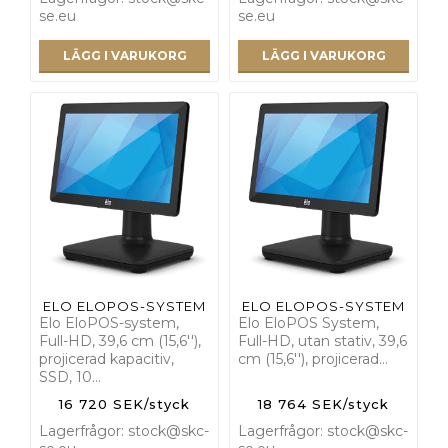
se.eu
se.eu
LÄGG I VARUKORG
LÄGG I VARUKORG
ELO ELOPOS-SYSTEM
ELO ELOPOS-SYSTEM
Elo EloPOS-system,
Elo EloPOS System,
Full-HD, 39,6 cm (15,6''),
Full-HD, utan stativ, 39,6
projicerad kapacitiv,
cm (15,6''), projicerad…
SSD, 10…
16 720 SEK/styck
18 764 SEK/styck
Lagerfrågor: stock@skc-
Lagerfrågor: stock@skc-