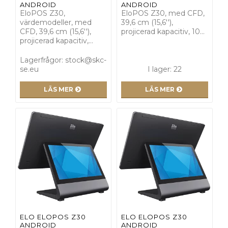
ANDROID
ANDROID
EloPOS Z30,
EloPOS Z30, med CFD,
värdemodeller, med
39,6 cm (15,6''),
CFD, 39,6 cm (15,6''),
projicerad kapacitiv, 10…
projicerad kapacitiv,…
Lagerfrågor: stock@skc-
se.eu
I lager: 22
LÄS MER
LÄS MER
ELO ELOPOS Z30
ELO ELOPOS Z30
ANDROID
ANDROID