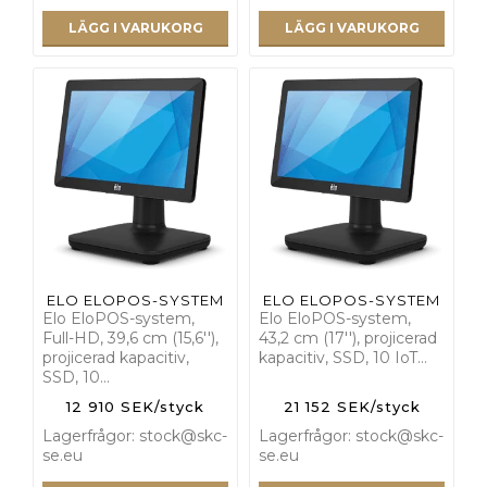
LÄGG I VARUKORG
LÄGG I VARUKORG
ELO ELOPOS-SYSTEM
ELO ELOPOS-SYSTEM
Elo EloPOS-system,
Elo EloPOS-system,
Full-HD, 39,6 cm (15,6''),
43,2 cm (17''), projicerad
projicerad kapacitiv,
kapacitiv, SSD, 10 IoT…
SSD, 10…
12 910 SEK/styck
21 152 SEK/styck
Lagerfrågor: stock@skc-
Lagerfrågor: stock@skc-
se.eu
se.eu