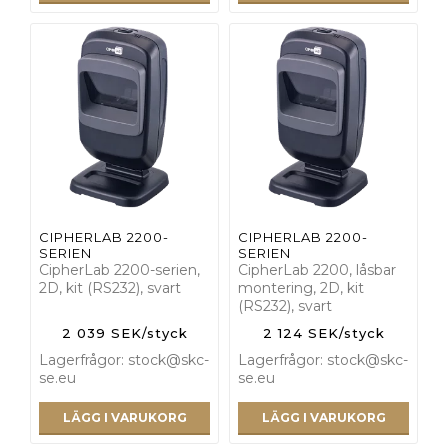
CIPHERLAB 2200-
CIPHERLAB 2200-
SERIEN
SERIEN
CipherLab 2200-serien,
CipherLab 2200, låsbar
2D, kit (RS232), svart
montering, 2D, kit
(RS232), svart
2 039 SEK/styck
2 124 SEK/styck
Lagerfrågor: stock@skc-
Lagerfrågor: stock@skc-
se.eu
se.eu
LÄGG I VARUKORG
LÄGG I VARUKORG