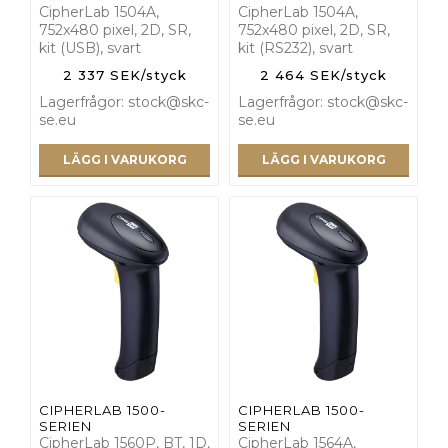
CipherLab 1504A,
CipherLab 1504A,
752x480 pixel, 2D, SR,
752x480 pixel, 2D, SR,
kit (USB), svart
kit (RS232), svart
2 337 SEK/styck
2 464 SEK/styck
Lagerfrågor: stock@skc-
Lagerfrågor: stock@skc-
se.eu
se.eu
LÄGG I VARUKORG
LÄGG I VARUKORG
CIPHERLAB 1500-
CIPHERLAB 1500-
SERIEN
SERIEN
CipherLab 1560P, BT, 1D,
CipherLab 1564A,