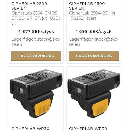
CIPHERLAB 2500-
CIPHERLAB 2500-
SERIEN
SERIEN
CipherLab 2564, CMOS,
CipherLab 2504, 2D, kit
BT, 2D, SR, BT, kit (USB),
(RS232), svart
vit
4 877 SEK/styck
1 699 SEK/styck
Lagerfrågor: stock@skc-
Lagerfrågor: stock@skc-
se.eu
se.eu
LÄGG I VARUKORG
LÄGG I VARUKORG
CIPHERLAB WR30
CIPHERLAB WR30