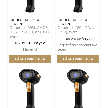
CIPHERLAB 2500-
CIPHERLAB 2500-
SERIEN
SERIEN
CipherLab 2564, CMOS,
CipherLab 2504, 2D, kit
BT, 2D, SR, BT, kit (USB),
(USB), svart
svart
1 699 SEK/styck
6 797 SEK/styck
Lagerfrågor: stock@skc-
I lager: 3
se.eu
LÄGG I VARUKORG
LÄGG I VARUKORG