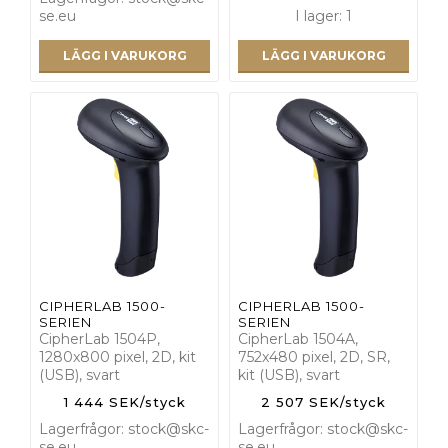
se.eu
I lager: 1
LÄGG I VARUKORG
LÄGG I VARUKORG
CIPHERLAB 1500-
CIPHERLAB 1500-
SERIEN
SERIEN
CipherLab 1504P,
CipherLab 1504A,
1280x800 pixel, 2D, kit
752x480 pixel, 2D, SR,
(USB), svart
kit (USB), svart
1 444 SEK/styck
2 507 SEK/styck
Lagerfrågor: stock@skc-
Lagerfrågor: stock@skc-
se.eu
se.eu