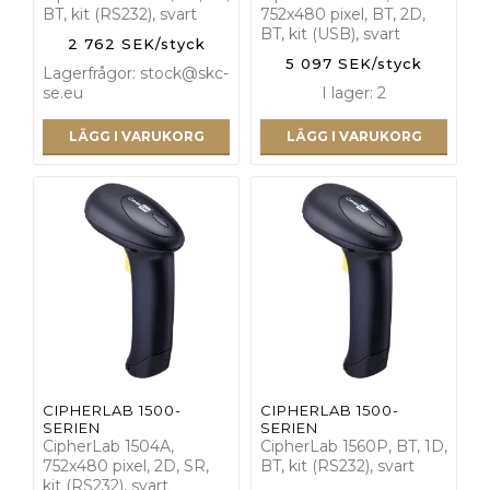
BT, kit (RS232), svart
752x480 pixel, BT, 2D,
BT, kit (USB), svart
2 762 SEK/styck
5 097 SEK/styck
Lagerfrågor: stock@skc-
se.eu
I lager: 2
LÄGG I VARUKORG
LÄGG I VARUKORG
CIPHERLAB 1500-
CIPHERLAB 1500-
SERIEN
SERIEN
CipherLab 1504A,
CipherLab 1560P, BT, 1D,
752x480 pixel, 2D, SR,
BT, kit (RS232), svart
kit (RS232), svart