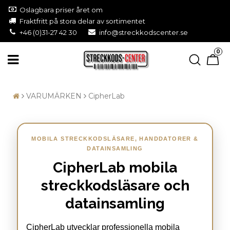
Oslagbara priser året om
Fraktfritt på stora delar av sortimentet
+46 (0)31-27 42 30
info@streckkodscenter.se
0
VARUMÄRKEN
CipherLab
MOBILA STRECKKODSLÄSARE, HANDDATORER &
DATAINSAMLING
CipherLab mobila
streckkodsläsare och
datainsamling
CipherLab utvecklar professionella mobila