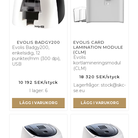
EVOLIS BADGY200
EVOLIS CARD
Evolis Badgy200,
LAMINATION MODULE
(CLM)
enkelsidig, 12
Evolis
punkter/mm (300 dpi),
kortlamineringsmodul
USB
(CLM)
18 320 SEK/styck
10 192 SEK/styck
Lagerfrågor: stock@skc-
I lager: 6
se.eu
LÄGG I VARUKORG
LÄGG I VARUKORG