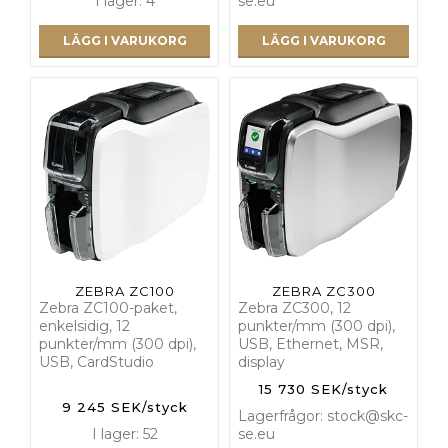
I lager: 4
se.eu
LÄGG I VARUKORG
LÄGG I VARUKORG
ZEBRA ZC100
ZEBRA ZC300
Zebra ZC100-paket,
Zebra ZC300, 12
enkelsidig, 12
punkter/mm (300 dpi),
punkter/mm (300 dpi),
USB, Ethernet, MSR,
USB, CardStudio
display
15 730 SEK/styck
9 245 SEK/styck
Lagerfrågor: stock@skc-
I lager: 52
se.eu