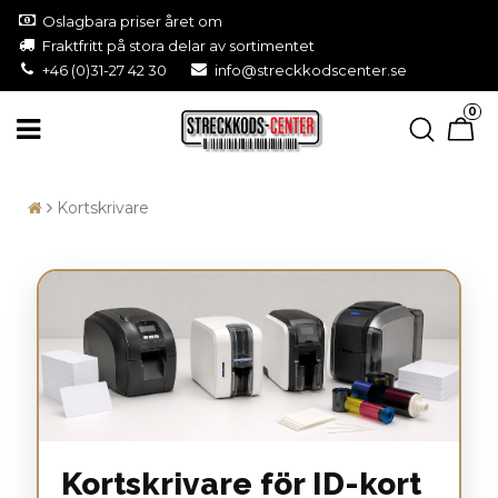
Oslagbara priser året om
Fraktfritt på stora delar av sortimentet
+46 (0)31-27 42 30
info@streckkodscenter.se
0
Kortskrivare
Kortskrivare för ID-kort