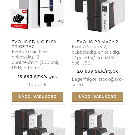
EVOLIS EDIKIO FLEX
EVOLIS PRIMACY 2
PRICE TAG
Evolis Primacy 2,
Evolis Edikio Flex,
dubbelsidig, enkelsidig,
enkelsidig, 12
12 punkter/mm (300
punkter/mm (300 dpi),
dpi), USB,…
USB, Ethernet,…
20 639 SEK/styck
15 693 SEK/styck
Lagerfrågor: stock@skc-
I lager: 6
se.eu
LÄGG I VARUKORG
LÄGG I VARUKORG