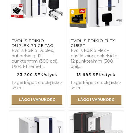
EVOLIS EDIKIO
EVOLIS EDIKIO FLEX
DUPLEX PRICE TAG
GUEST
Evolis Edikio Duplex,
Evolis Edikio Flex –
dubbelsidig, 12
gästlösning, enkelsidig,
punkter/mm (300 dpi),
12 punkter/mm (300
USB, Ethernet,…
dpi),…
23 200 SEK/styck
15 693 SEK/styck
Lagerfrågor: stock@skc-
Lagerfrågor: stock@skc-
se.eu
se.eu
LÄGG I VARUKORG
LÄGG I VARUKORG