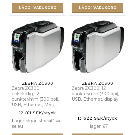
LÄGG I VARUKORG
LÄGG I VARUKORG
ZEBRA ZC300
ZEBRA ZC300
Zebra ZC300,
Zebra ZC300, 12
enkelsidig, 12
punkter/mm (300 dpi),
punkter/mm (300 dpi),
USB, Ethernet, display
USB, Ethernet, MSR,…
12 811 SEK/styck
13 622 SEK/styck
Lagerfrågor: stock@skc-
se.eu
I lager: 67