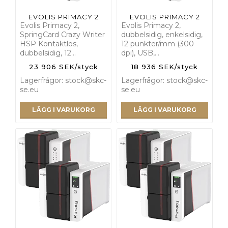
EVOLIS PRIMACY 2
EVOLIS PRIMACY 2
Evolis Primacy 2,
Evolis Primacy 2,
SpringCard Crazy Writer
dubbelsidig, enkelsidig,
HSP Kontaktlös,
12 punkter/mm (300
dubbelsidig, 12…
dpi), USB,…
23 906 SEK/styck
18 936 SEK/styck
Lagerfrågor: stock@skc-
Lagerfrågor: stock@skc-
se.eu
se.eu
LÄGG I VARUKORG
LÄGG I VARUKORG