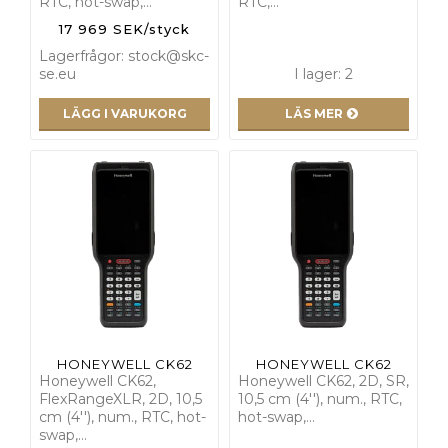
RTC, hot-swap,…
RTC,…
17 969 SEK/styck
Lagerfrågor: stock@skc-
se.eu
I lager: 2
LÄGG I VARUKORG
LÄS MER
HONEYWELL CK62
HONEYWELL CK62
Honeywell CK62,
Honeywell CK62, 2D, SR,
FlexRangeXLR, 2D, 10,5
10,5 cm (4''), num., RTC,
cm (4''), num., RTC, hot-
hot-swap,…
swap,…