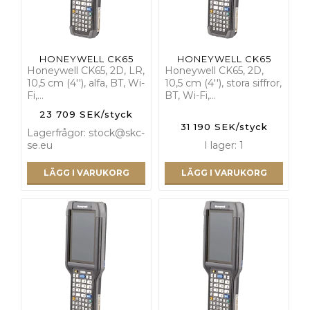
HONEYWELL CK65
HONEYWELL CK65
Honeywell CK65, 2D, LR,
Honeywell CK65, 2D,
10,5 cm (4''), alfa, BT, Wi-
10,5 cm (4''), stora siffror,
Fi,…
BT, Wi-Fi,…
23 709 SEK/styck
31 190 SEK/styck
Lagerfrågor: stock@skc-
se.eu
I lager: 1
LÄGG I VARUKORG
LÄGG I VARUKORG