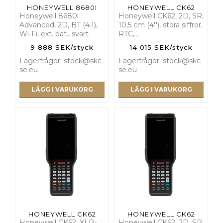
HONEYWELL 8680I
HONEYWELL CK62
Honeywell 8680i
Honeywell CK62, 2D, SR,
Advanced, 2D, BT (4.1),
10,5 cm (4''), stora siffror,
Wi-Fi, ext. bat., svart
RTC,…
9 888 SEK/styck
14 015 SEK/styck
Lagerfrågor: stock@skc-
Lagerfrågor: stock@skc-
se.eu
se.eu
LÄGG I VARUKORG
LÄGG I VARUKORG
HONEYWELL CK62
HONEYWELL CK62
Honeywell CK62, XLR-
Honeywell CK62, 2D, SR,