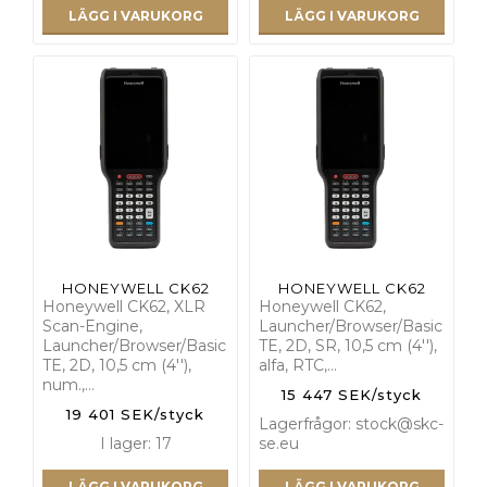
LÄGG I VARUKORG
LÄGG I VARUKORG
HONEYWELL CK62
HONEYWELL CK62
Honeywell CK62, XLR
Honeywell CK62,
Scan-Engine,
Launcher/Browser/Basic
Launcher/Browser/Basic
TE, 2D, SR, 10,5 cm (4''),
TE, 2D, 10,5 cm (4''),
alfa, RTC,…
num.,…
15 447 SEK/styck
19 401 SEK/styck
Lagerfrågor: stock@skc-
I lager: 17
se.eu
LÄGG I VARUKORG
LÄGG I VARUKORG