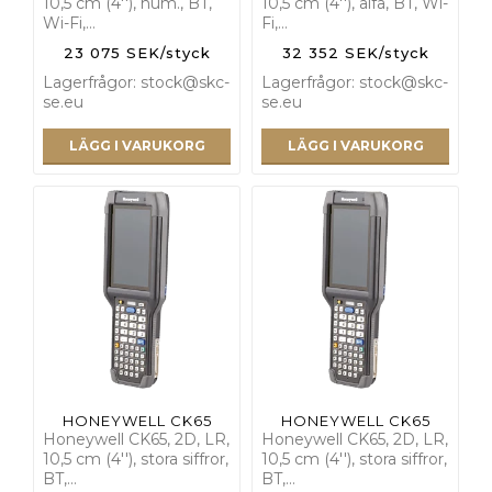
10,5 cm (4''), num., BT,
10,5 cm (4''), alfa, BT, Wi-
Wi-Fi,…
Fi,…
23 075 SEK/styck
32 352 SEK/styck
Lagerfrågor: stock@skc-
Lagerfrågor: stock@skc-
se.eu
se.eu
LÄGG I VARUKORG
LÄGG I VARUKORG
HONEYWELL CK65
HONEYWELL CK65
Honeywell CK65, 2D, LR,
Honeywell CK65, 2D, LR,
10,5 cm (4''), stora siffror,
10,5 cm (4''), stora siffror,
BT,…
BT,…