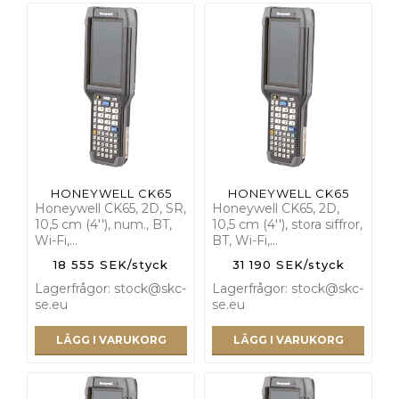
HONEYWELL CK65
HONEYWELL CK65
Honeywell CK65, 2D, SR,
Honeywell CK65, 2D,
10,5 cm (4''), num., BT,
10,5 cm (4''), stora siffror,
Wi-Fi,…
BT, Wi-Fi,…
18 555 SEK/styck
31 190 SEK/styck
Lagerfrågor: stock@skc-
Lagerfrågor: stock@skc-
se.eu
se.eu
LÄGG I VARUKORG
LÄGG I VARUKORG