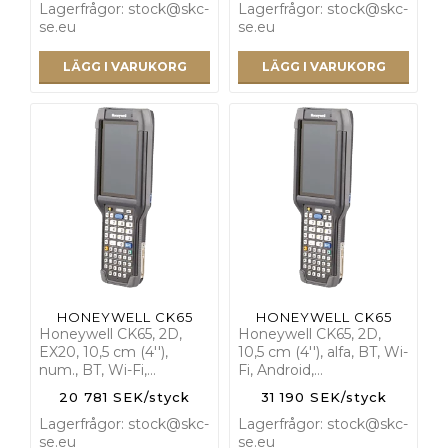
Lagerfrågor: stock@skc-
Lagerfrågor: stock@skc-
se.eu
se.eu
LÄGG I VARUKORG
LÄGG I VARUKORG
HONEYWELL CK65
HONEYWELL CK65
Honeywell CK65, 2D,
Honeywell CK65, 2D,
EX20, 10,5 cm (4''),
10,5 cm (4''), alfa, BT, Wi-
num., BT, Wi-Fi,…
Fi, Android,…
20 781 SEK/styck
31 190 SEK/styck
Lagerfrågor: stock@skc-
Lagerfrågor: stock@skc-
se.eu
se.eu