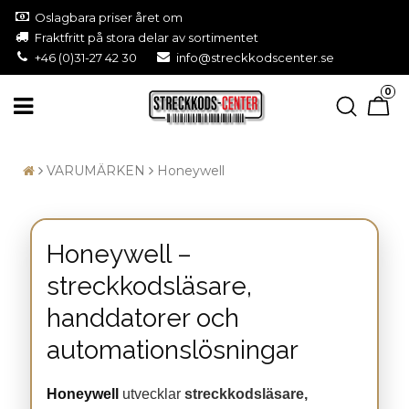
Oslagbara priser året om
Fraktfritt på stora delar av sortimentet
+46 (0)31-27 42 30
info@streckkodscenter.se
0
VARUMÄRKEN
Honeywell
Honeywell –
streckkodsläsare,
handdatorer och
automationslösningar
Honeywell
utvecklar
streckkodsläsare,