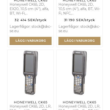
HONEYWELL CK65
HONEYWELL CK65
Honeywell CK65, 2D,
Honeywell CK65, 2D,
EX20, 10,5 cm (4''), alfa,
10,5 cm (4''), alfa, BT, Wi-
BT, Wi-Fi,…
Fi, NFC,…
32 414 SEK/styck
31 190 SEK/styck
Lagerfrågor: stock@skc-
Lagerfrågor: stock@skc-
se.eu
se.eu
LÄGG I VARUKORG
LÄGG I VARUKORG
HONEYWELL CK65
HONEYWELL CK65
Honeywell CK65, 2D, LR,
Honeywell CK65, 2D, LR,