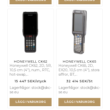
HONEYWELL CK62
HONEYWELL CK65
Honeywell CK62, 2D, SR,
Honeywell CK65, 2D,
10,5 cm (4''), num., RTC,
EX20, 10,5 cm (4''), stora
hot-swap,…
siffror, BT,…
15 447 SEK/styck
32 414 SEK/St
Lagerfrågor: stock@skc-
Lagerfrågor: stock@skc-
se.eu
se.eu
LÄGG I VARUKORG
LÄGG I VARUKORG