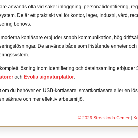
are används ofta vid säker inloggning, personalidentifiering, reg
ystem. De är ett praktiskt val för kontor, lager, industri, vård,
sering behövs.
oderna kortläsare erbjuder snabb kommunikation, hög driftsäker
seringslösningar. De används både som fristående enheter och 
ieringssystem.
komplett lösning inom identifiering och datainsamling erbjude
atorer
och
Evolis signaturplattor
.
 om du behöver en USB-kortläsare, smartkortläsare eller en lösning
n säkrare och mer effektiv arbetsmiljö.
© 2026 Streckkods-Center
|
Ko