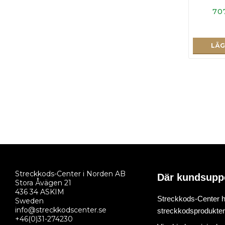
70
LÄG
Streckkods-Center i Norden AB
Där kundsupp
Stora Åvägen 21
436 34 ASKIM
Streckkods-Center ha
Sweden
info@streckkodscenter.se
streckkodsprodukter o
+46(0)31-274230