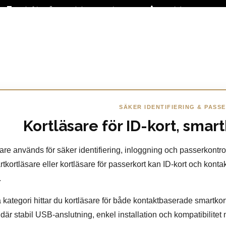
Fraktfritt på stora delar av sortimentet
+46 (0)31-27 42 30
SÄKER IDENTIFIERING & PAS
Kortläsare för ID-kort, smar
are används för säker identifiering, inloggning och passerkontroll
tkortläsare eller kortläsare för passerkort kan ID-kort och kontaktl
.
 kategori hittar du kortläsare för både kontaktbaserade smartko
 där stabil USB-anslutning, enkel installation och kompatibilitet 