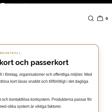
info@streckkodscenter.se
0
SERKONTROLL
tkort och passerkort
 i företag, organisationer och offentliga miljöer. Med
ösa kort läsas snabbt och tillförlitligt i det dagliga
rt och kontaktlösa kortsystem. Produkterna passar för
med olika system är viktiga faktorer.