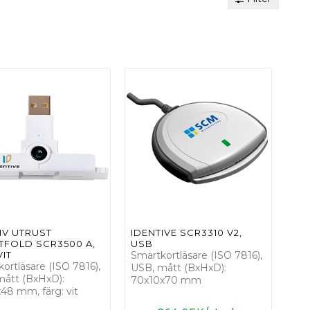
IV UTRUST
IDENTIVE SCR3310 V2,
TFOLD SCR3500 A,
USB
VIT
Smartkortläsare (ISO 7816),
ortläsare (ISO 7816),
USB, mått (BxHxD):
mått (BxHxD):
70x10x70 mm
48 mm, färg: vit