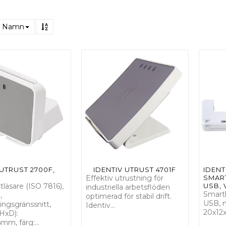
Namn
 UTRUST 2700F,
IDENTIV UTRUST 4701F
IDENT
Effektiv utrustning för
SMAR
läsare (ISO 7816),
USB, 
industriella arbetsflöden
Smartk
,
optimerad för stabil drift.
USB, 
ingsgränssnitt,
Identiv…
20x12x
HxD):
mm, färg:…