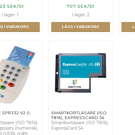
23 SEK/St
707 SEK/St
I lager: 1
I lager: 2
G I VARUKORG
LÄGG I VARUKORG
L
 SPR332 V2.0,
SMARTKORTLÄSARE (ISO
7816), EXPRESSCARD 54
läsare (ISO 7816),
Smartkortläsare (ISO 7816),
ppsats (numerisk),
ExpressCard 54
bel (USB), mått…