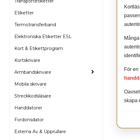
Transportetiketter
st 4701F
Kortläs
Etiketter
passers
uTrust 2700
autenti
Termotransferband
uTrust SCR3500
Elektroniska Etiketter ESL
Många m
autenti
Kort & Etikettprogram
identif
Kortskrivare
För en 
Armbandskrivare
handd
Mobila skrivare
Oavsett
Streckkodsläsare
skapa e
Handdatorer
Fordonsdator
Externa Av & Upprullare