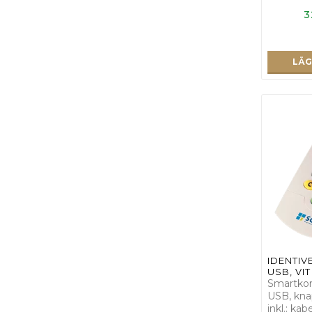
3
LÄG
IDENTIVE
USB, VIT
Smartkort
USB, kna
inkl.: ka