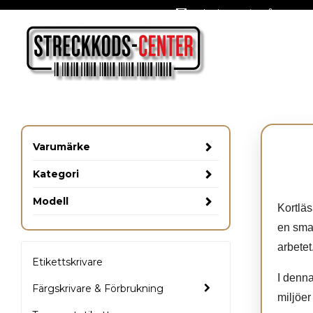
Oslagbara priser året om
Varumärke
Kategori
IDENTIVE
Modell
Kortläsare
Kortläs
en smar
SCR3310
arbetet
Etikettskrivare
SCR3340
I denna
Färgskrivare & Förbrukning
SPR332 v2.0
miljöer