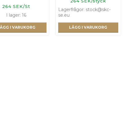
264 SEK/styck
264 SEK/St
Lagerfrågor: stock@skc-
I lager: 16
se.eu
ÄGG I VARUKORG
LÄGG I VARUKORG