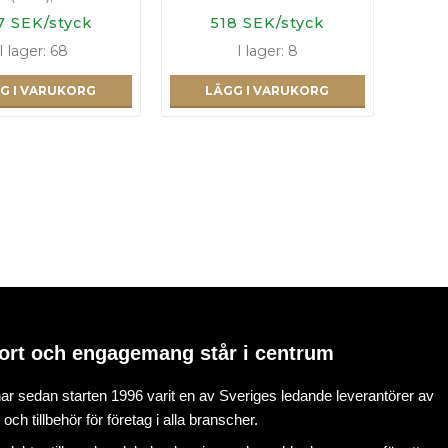
7 SEK/styck
518 SEK/styck
I lager: 68
I lager: 8
G I VARUKORG
LÄGG I VARUKORG
ort och engagemang står i centrum
r sedan starten 1996 varit en av Sveriges ledande leverantörer av
ch tillbehör för företag i alla branscher.