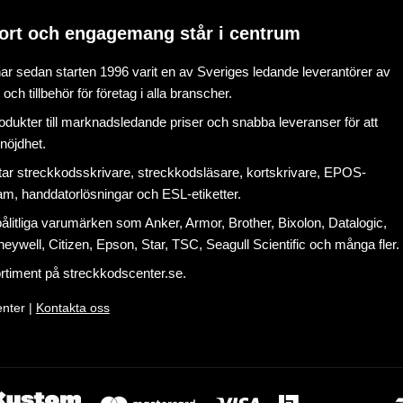
ort och engagemang står i centrum
r sedan starten 1996 varit en av Sveriges ledande leverantörer av
ch tillbehör för företag i alla branscher.
rodukter till marknadsledande priser och snabba leveranser för att
nöjdhet.
tar
streckkodsskrivare
,
streckkodsläsare
,
kortskrivare
,
EPOS-
ram
, handdatorlösningar och
ESL-etiketter
.
litliga varumärken som Anker, Armor, Brother, Bixolon, Datalogic,
eywell, Citizen, Epson, Star, TSC, Seagull Scientific och många fler.
ortiment på
streckkodscenter.se
.
nter |
Kontakta oss