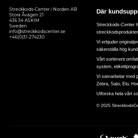
Streckkods-Center i Norden AB
Där kundsupp
Stora Åvägen 21
436 34 ASKIM
Streckkods-Center ha
Sweden
info@streckkodscenter.se
streckkodsprodukter o
+46(0)31-274230
Vi erbjuder originalp
säkerställa hög kund
Vårt sortiment omfat
system
,
etikettprog
Vi samarbetar med på
Zebra, Sato, Elo, Hon
Utforska hela vårt s
© 2025 StreckkodsCe