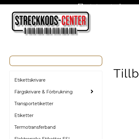
Oslagbara priser året om
Till
Etikettskrivare
Färgskrivare & Förbrukning
Transportetiketter
Etiketter
Termotransferband
Elektroniska Etiketter ESL