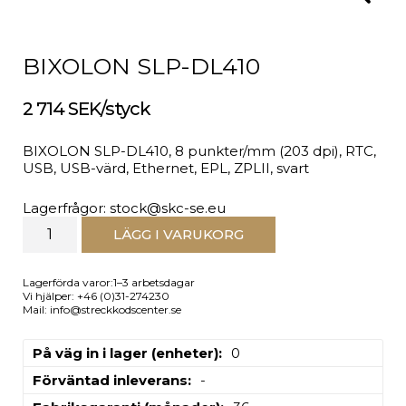
BIXOLON SLP-DL410
2 714 SEK/styck
BIXOLON SLP-DL410, 8 punkter/mm (203 dpi), RTC,
USB, USB-värd, Ethernet, EPL, ZPLII, svart
Lagerfrågor: stock@skc-se.eu
LÄGG I VARUKORG
Lagerförda varor:1–3 arbetsdagar
Vi hjälper: +46 (0)31-274230
Mail: info@streckkodscenter.se
På väg in i lager (enheter)
0
Förväntad inleverans
-