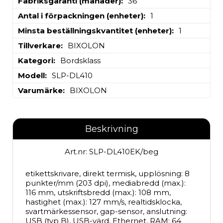
Fabriksgaranti (månader)
36
Antal i förpackningen (enheter)
1
Minsta beställningskvantitet (enheter)
1
Tillverkare
BIXOLON
Kategori
Bordsklass
Modell
SLP-DL410
Varumärke
BIXOLON
Beskrivning
Art.nr: SLP-DL410EK/beg
etikettskrivare, direkt termisk, upplösning: 8 
punkter/mm (203 dpi), mediabredd (max.): 
116 mm, utskriftsbredd (max.): 108 mm, 
hastighet (max.): 127 mm/s, realtidsklocka, 
svartmärkessensor, gap-sensor, anslutning: 
USB (typ B), USB-värd, Ethernet, RAM: 64 