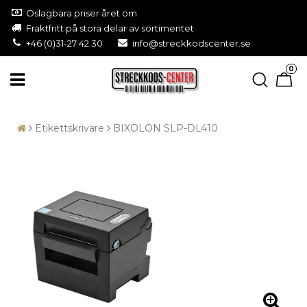
Oslagbara priser året om
Fraktfritt på stora delar av sortimentet
+46 (0)31-27 42 30
info@streckkodscenter.se
0
Etikettskrivare
BIXOLON SLP-DL410