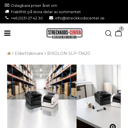
Oslagbara priser året om
Fraktfritt på stora delar av sortimentet
+46 (0)31-27 42 30
info@streckkodscenter.se
0
Etikettskrivare
BIXOLON SLP-TX420