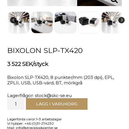
BIXOLON SLP-TX420
3 522 SEK/styck
Bixolon SLP-TX420, 8 punkter/mm (203 dpi), EPL,
ZPLII, USB, USB-värd, BT, mörkgrå
Lagerfrågor: stock@skc-se.eu
LÄGG I VARUKORG
Lagerförda varor:1–3 arbetsdagar
Vi hjälper: +46 (0)31-274230
Mail: info@streckkodscenter.se