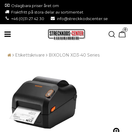
Oslagbara priser året om
Fraktfritt på stora delar av sortimentet
+46 (0)31-27 42 30
info@streckkodscenter.se
0
Etikettskrivare
BIXOLON XD3-40 Series