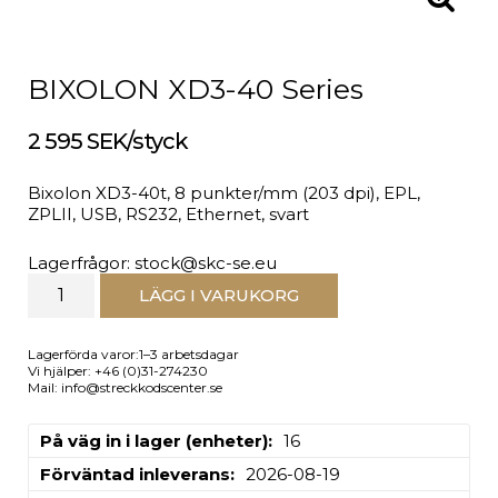
BIXOLON XD3-40 Series
2 595 SEK/styck
Bixolon XD3-40t, 8 punkter/mm (203 dpi), EPL,
ZPLII, USB, RS232, Ethernet, svart
Lagerfrågor: stock@skc-se.eu
LÄGG I VARUKORG
Lagerförda varor:1–3 arbetsdagar
Vi hjälper: +46 (0)31-274230
Mail: info@streckkodscenter.se
På väg in i lager (enheter)
16
Förväntad inleverans
2026-08-19