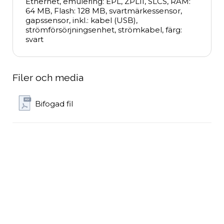
Ethernet, emulering: EPL, ZPLII, SLCS, RAM: 
64 MB, Flash: 128 MB, svartmärkessensor, 
gapssensor, inkl.: kabel (USB), 
strömförsörjningsenhet, strömkabel, färg: 
svart
Filer och media
Bifogad fil