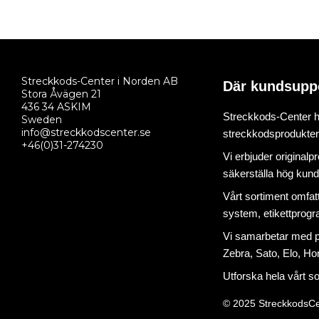
Streckkods-Center i Norden AB
Där kundsupp
Stora Åvägen 21
436 34 ASKIM
Streckkods-Center ha
Sweden
info@streckkodscenter.se
streckkodsprodukter o
+46(0)31-274230
Vi erbjuder originalp
säkerställa hög kund
Vårt sortiment omfat
system
,
etikettprog
Vi samarbetar med på
Zebra, Sato, Elo, Hon
Utforska hela vårt s
© 2025 StreckkodsCe