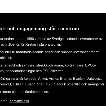
ort och engagemang står i centrum
r sedan starten 1996 varit en av Sveriges ledande leverantörer av
ch tillbehör för företag i alla branscher.
rodukter till marknadsledande priser och snabba leveranser för att
nöjdhet.
tar
streckkodsskrivare
,
streckkodsläsare
,
kortskrivare
,
EPOS-
ram
, handdatorlösningar och
ESL-etiketter
.
litliga varumärken som Anker, Armor, Brother, Bixolon, Datalogic,
eywell, Citizen, Epson, Star, TSC, Seagull Scientific och många fler.
ortiment på
streckkodscenter.se
.
nter |
Kontakta oss