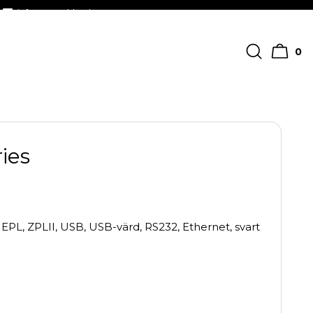
info@streckkodscenter.se
0
ies
EPL, ZPLII, USB, USB-värd, RS232, Ethernet, svart