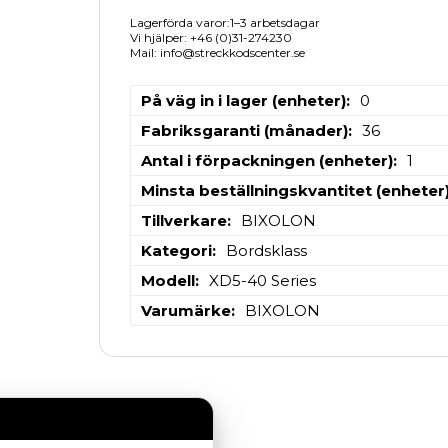
Lagerförda varor:1–3 arbetsdagar
Vi hjälper: +46 (0)31-274230
Mail: info@streckkodscenter.se
På väg in i lager (enheter)
0
Fabriksgaranti (månader)
36
Antal i förpackningen (enheter)
1
Minsta beställningskvantitet (enheter
Tillverkare
BIXOLON
Kategori
Bordsklass
Modell
XD5-40 Series
Varumärke
BIXOLON