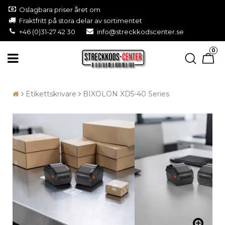
Oslagbara priser året om
Fraktfritt på stora delar av sortimentet
+46 (0)31-27 42 30
info@streckkodscenter.se
0
Etikettskrivare
BIXOLON XD5-40 Series