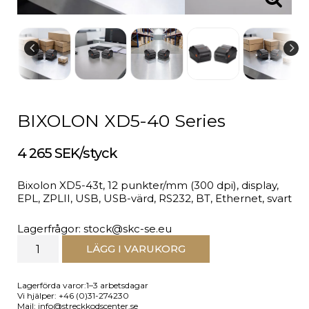
BIXOLON XD5-40 Series
4 265 SEK/styck
Bixolon XD5-43t, 12 punkter/mm (300 dpi), display,
EPL, ZPLII, USB, USB-värd, RS232, BT, Ethernet, svart
Lagerfrågor: stock@skc-se.eu
LÄGG I VARUKORG
Lagerförda varor:1–3 arbetsdagar
Vi hjälper: +46 (0)31-274230
Mail: info@streckkodscenter.se