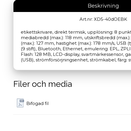
Beskrivning
Art.nr: XD5-40dOEBK
etikettskrivare, direkt termisk, upplösning: 8 punk
mediabredd (max.): 118 mm, utskriftsbredd (max.):
(max.): 127 mm, hastighet (max.): 178 mm/s, USB (t
(9 stift), Bluetooth, Ethernet, emulering: EPL, ZPL
Flash: 128 MB, LCD-display, svartmärkessensor, gaps
(USB), strömförsörjningsenhet, strömkabel, färg: s
Filer och media
Bifogad fil