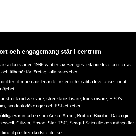
ort och engagemang står i centrum
r sedan starten 1996 varit en av Sveriges ledande leverantörer av
ch tillbehör för företag i alla branscher.
rodukter till marknadsledande priser och snabba leveranser för att
nöjdhet.
tar
streckkodsskrivare
,
streckkodsläsare
,
kortskrivare
,
EPOS-
ram
, handdatorlösningar och
ESL-etiketter
.
litliga varumärken som Anker, Armor, Brother, Bixolon, Datalogic,
eywell, Citizen, Epson, Star, TSC, Seagull Scientific och många fler.
ortiment på
streckkodscenter.se
.