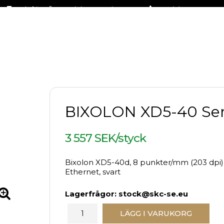
Fraktfritt på stora delar av sortimentet
+46 (0)31-27 42 30
BIXOLON XD5-40 Ser
3 557 SEK/styck
Bixolon XD5-40d, 8 punkter/mm (203 dpi), 
Ethernet, svart
Lagerfrågor: stock@skc-se.eu
LÄGG I VARUKORG