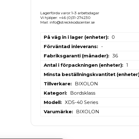
Lagerförda varor:1–3 arbetsdagar
Vi hjälper: +46 (0)31-274230
Mail: info@streckkodscenter.se
På väg in i lager (enheter)
0
Förväntad inleverans
-
Fabriksgaranti (månader)
36
Antal i förpackningen (enheter)
1
Minsta beställningskvantitet (enheter
Tillverkare
BIXOLON
Kategori
Bordsklass
Modell
XD5-40 Series
Varumärke
BIXOLON