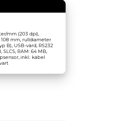
ter/mm (203 dpi), 
 108 mm, rulldiameter 
yp B), USB-värd, RS232 
II, SLCS, RAM: 64 MB, 
ensor, inkl.: kabel 
vart