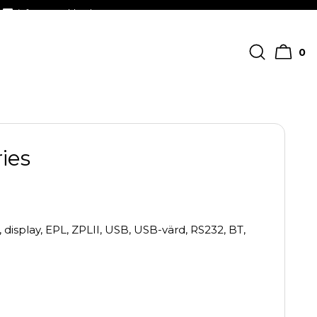
info@streckkodscenter.se
0
ies
display, EPL, ZPLII, USB, USB-värd, RS232, BT,