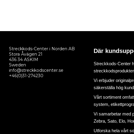
Streckkods-Center i Norden AB
Där kundsupp
Stora Åvägen 21
436 34 ASKIM
Streckkods-Center ha
Sweden
info@streckkodscenter.se
streckkodsprodukter o
+46(0)31-274230
Vi erbjuder originalp
säkerställa hög kund
Vårt sortiment omfat
system
,
etikettprog
Vi samarbetar med på
Zebra, Sato, Elo, Hon
Utforska hela vårt s