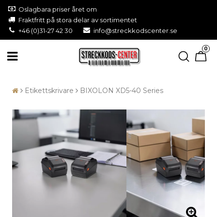
Oslagbara priser året om
Fraktfritt på stora delar av sortimentet
+46 (0)31-27 42 30
info@streckkodscenter.se
0
Etikettskrivare
BIXOLON XD5-40 Series