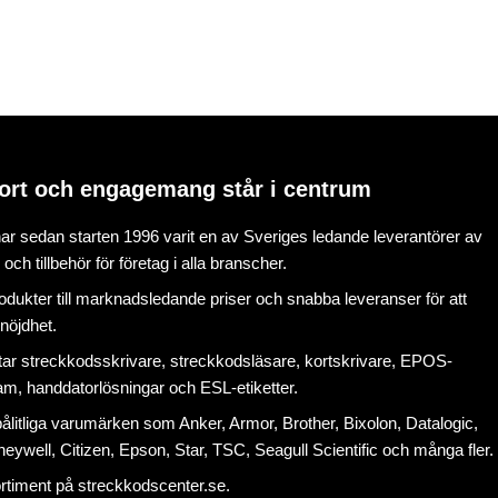
ort och engagemang står i centrum
r sedan starten 1996 varit en av Sveriges ledande leverantörer av
ch tillbehör för företag i alla branscher.
rodukter till marknadsledande priser och snabba leveranser för att
nöjdhet.
tar
streckkodsskrivare
,
streckkodsläsare
,
kortskrivare
,
EPOS-
ram
, handdatorlösningar och
ESL-etiketter
.
litliga varumärken som Anker, Armor, Brother, Bixolon, Datalogic,
eywell, Citizen, Epson, Star, TSC, Seagull Scientific och många fler.
ortiment på
streckkodscenter.se
.