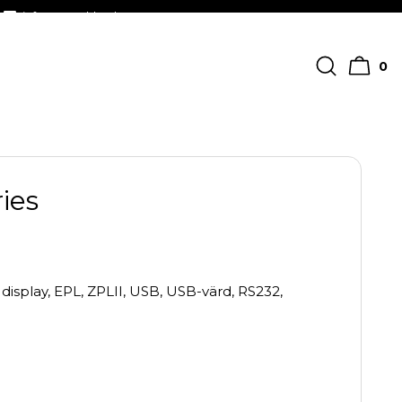
info@streckkodscenter.se
0
ies
display, EPL, ZPLII, USB, USB-värd, RS232,