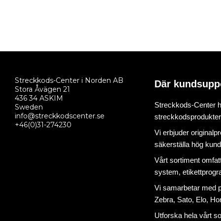
Streckkods-Center i Norden AB
Där kundsupp
Stora Åvägen 21
436 34 ASKIM
Streckkods-Center ha
Sweden
info@streckkodscenter.se
streckkodsprodukter o
+46(0)31-274230
Vi erbjuder originalp
säkerställa hög kund
Vårt sortiment omfat
system
,
etikettprog
Vi samarbetar med på
Zebra, Sato, Elo, Hon
Utforska hela vårt s