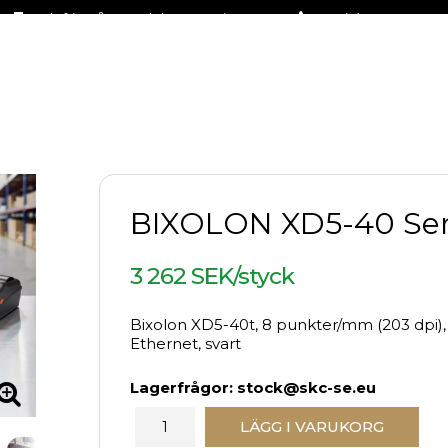
Fraktfritt på stora delar av sortimentet
+46 (0)31-27 42 30
BIXOLON XD5-40 Ser
3 262 SEK/styck
Bixolon XD5-40t, 8 punkter/mm (203 dpi), 
Ethernet, svart
Lagerfrågor: stock@skc-se.eu
LÄGG I VARUKORG