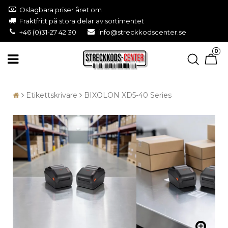
Oslagbara priser året om
Fraktfritt på stora delar av sortimentet
+46 (0)31-27 42 30
info@streckkodscenter.se
0
Etikettskrivare
BIXOLON XD5-40 Series