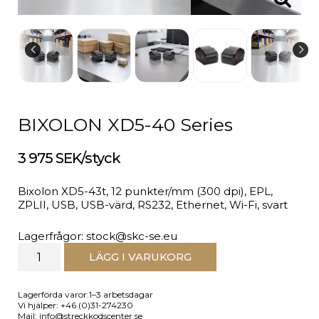
BIXOLON XD5-40 Series
3 975 SEK/styck
Bixolon XD5-43t, 12 punkter/mm (300 dpi), EPL,
ZPLII, USB, USB-värd, RS232, Ethernet, Wi-Fi, svart
Lagerfrågor: stock@skc-se.eu
LÄGG I VARUKORG
Lagerförda varor:1–3 arbetsdagar
Vi hjälper: +46 (0)31-274230
Mail: info@streckkodscenter.se