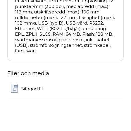
etikettskrivare, termotransfer, upplösning: 12 
punkter/mm (300 dpi), mediabredd (max.): 
118 mm, utskriftsbredd (max.): 106 mm, 
rulldiameter (max.): 127 mm, hastighet (max.): 
102 mm/s, USB (typ B), USB-värd, RS232, 
Ethernet, Wi-Fi (802.11a/b/g/n), emulering: 
EPL, ZPLII, SLCS, RAM: 64 MB, Flash: 128 MB, 
svartmärkessensor, gap-sensor, inkl.: kabel 
(USB), strömförsörjningsenhet, strömkabel, 
färg: svart
Filer och media
Bifogad fil