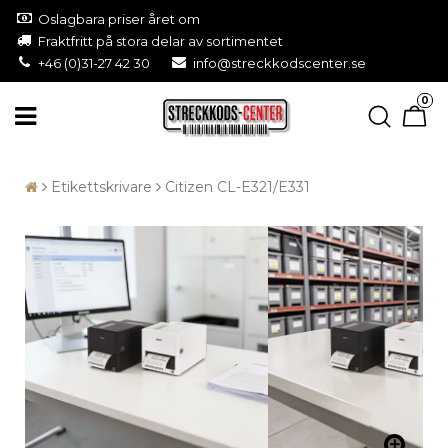
Oslagbara priser året om
Fraktfritt på stora delar av sortimentet
+46 (0)31-27 42 30
info@streckkodscenter.se
0
Etikettskrivare
Citizen CL-E321/E331