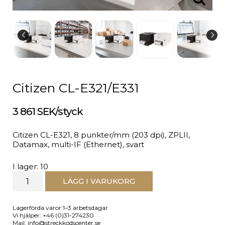
Citizen CL-E321/E331
3 861 SEK/styck
Citizen CL-E321, 8 punkter/mm (203 dpi), ZPLII,
Datamax, multi-IF (Ethernet), svart
I lager: 10
LÄGG I VARUKORG
Lagerförda varor:1–3 arbetsdagar
Vi hjälper: +46 (0)31-274230
Mail: info@streckkodscenter.se