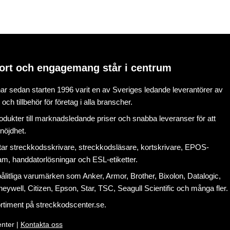
ort och engagemang står i centrum
r sedan starten 1996 varit en av Sveriges ledande leverantörer av
ch tillbehör för företag i alla branscher.
rodukter till marknadsledande priser och snabba leveranser för att
nöjdhet.
tar
streckkodsskrivare
,
streckkodsläsare
,
kortskrivare
,
EPOS-
ram
, handdatorlösningar och
ESL-etiketter
.
litliga varumärken som Anker, Armor, Brother, Bixolon, Datalogic,
eywell, Citizen, Epson, Star, TSC, Seagull Scientific och många fler.
ortiment på
streckkodscenter.se
.
nter |
Kontakta oss