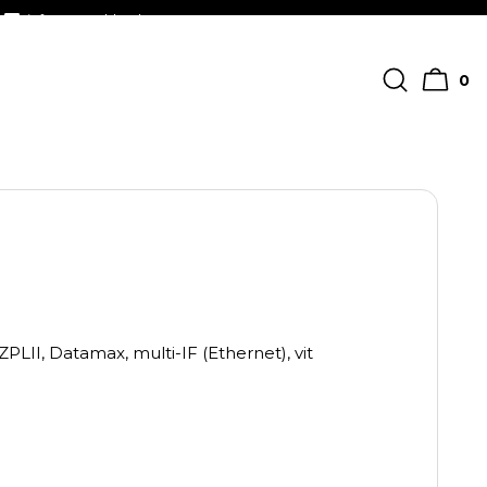
info@streckkodscenter.se
0
PLII, Datamax, multi-IF (Ethernet), vit