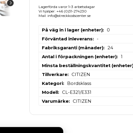
Lagerförda varor:1–3 arbetsdagar
Vi hjälper: +46 (0)31-274230
Mail: info@streckkodscenter.se
På väg in i lager (enheter)
0
Förväntad inleverans
-
Fabriksgaranti (månader)
24
Antal i förpackningen (enheter)
1
Minsta beställningskvantitet (enheter
Tillverkare
CITIZEN
Kategori
Bordsklass
Modell
CL-E321/E331
Varumärke
CITIZEN