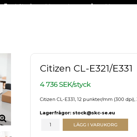
Fraktfritt på stora delar av sortimentet
+46 (0)31-27 42 30
Citizen CL-E321/E331
4 736 SEK/styck
Citizen CL-E331, 12 punkter/mm (300 dpi), Z
Lagerfrågor: stock@skc-se.eu
LÄGG I VARUKORG