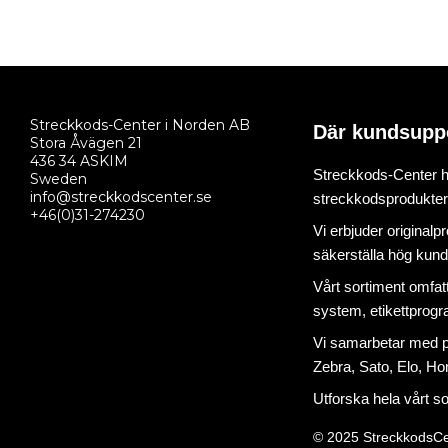
Streckkods-Center i Norden AB
Där kundsupp
Stora Åvägen 21
436 34 ASKIM
Streckkods-Center ha
Sweden
info@streckkodscenter.se
streckkodsprodukter o
+46(0)31-274230
Vi erbjuder originalp
säkerställa hög kund
Vårt sortiment omfat
system
,
etikettprog
Vi samarbetar med på
Zebra, Sato, Elo, Hon
Utforska hela vårt s
© 2025 StreckkodsCe