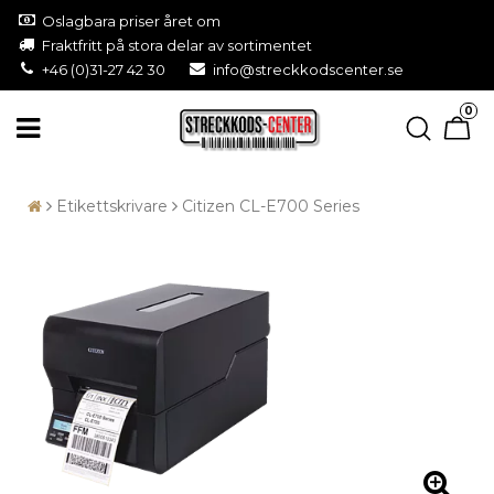
Oslagbara priser året om
Fraktfritt på stora delar av sortimentet
+46 (0)31-27 42 30
info@streckkodscenter.se
0
Etikettskrivare
Citizen CL-E700 Series