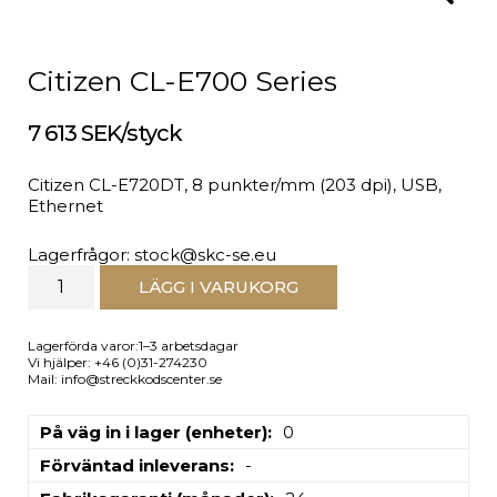
Citizen CL-E700 Series
7 613 SEK/styck
Citizen CL-E720DT, 8 punkter/mm (203 dpi), USB,
Ethernet
Lagerfrågor: stock@skc-se.eu
LÄGG I VARUKORG
Lagerförda varor:1–3 arbetsdagar
Vi hjälper: +46 (0)31-274230
Mail: info@streckkodscenter.se
På väg in i lager (enheter)
0
Förväntad inleverans
-