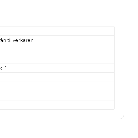
ån tillverkaren
)
1