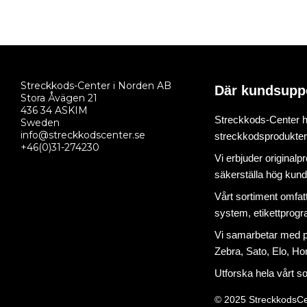
Streckkods-Center i Norden AB
Där kundsupp
Stora Åvägen 21
436 34 ASKIM
Streckkods-Center ha
Sweden
info@streckkodscenter.se
streckkodsprodukter o
+46(0)31-274230
Vi erbjuder originalp
säkerställa hög kund
Vårt sortiment omfat
system
,
etikettprog
Vi samarbetar med på
Zebra, Sato, Elo, Hon
Utforska hela vårt s
© 2025 StreckkodsCe