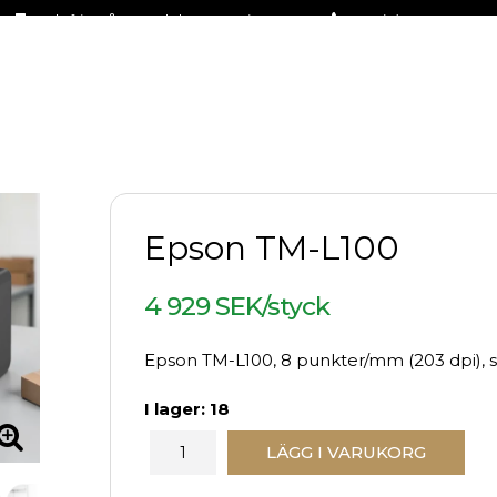
Fraktfritt på stora delar av sortimentet
+46 (0)31-27 42 30
Epson TM-L100
4 929 SEK/styck
Epson TM-L100, 8 punkter/mm (203 dpi), skä
I lager: 18
LÄGG I VARUKORG