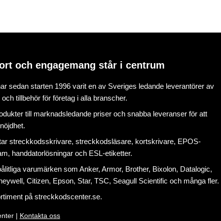
ort och engagemang står i centrum
r sedan starten 1996 varit en av Sveriges ledande leverantörer av
ch tillbehör för företag i alla branscher.
rodukter till marknadsledande priser och snabba leveranser för att
nöjdhet.
tar
streckkodsskrivare
,
streckkodsläsare
,
kortskrivare
,
EPOS-
ram
, handdatorlösningar och
ESL-etiketter
.
litliga varumärken som Anker, Armor, Brother, Bixolon, Datalogic,
eywell, Citizen, Epson, Star, TSC, Seagull Scientific och många fler.
ortiment på
streckkodscenter.se
.
nter |
Kontakta oss