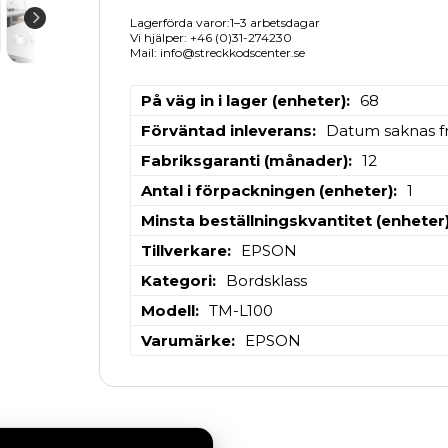
Lagerförda varor:1–3 arbetsdagar
Vi hjälper: +46 (0)31-274230
Mail: info@streckkodscenter.se
På väg in i lager (enheter)
68
Förväntad inleverans
Datum saknas fr
Fabriksgaranti (månader)
12
Antal i förpackningen (enheter)
1
Minsta beställningskvantitet (enheter
Tillverkare
EPSON
Kategori
Bordsklass
Modell
TM-L100
Varumärke
EPSON