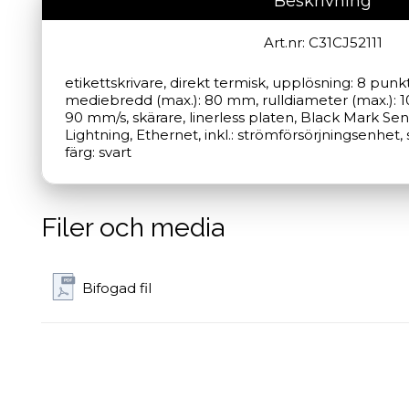
Beskrivning
Art.nr: C31CJ52111
etikettskrivare, direkt termisk, upplösning: 8 punk
mediebredd (max.): 80 mm, rulldiameter (max.): 10
90 mm/s, skärare, linerless platen, Black Mark Sens
Lightning, Ethernet, inkl.: strömförsörjningsenhet, 
färg: svart
Filer och media
Bifogad fil