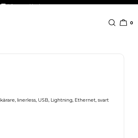
info@streckkodscenter.se
0
rare, linerless, USB, Lightning, Ethernet, svart