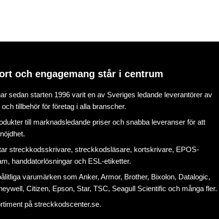
ort och engagemang står i centrum
r sedan starten 1996 varit en av Sveriges ledande leverantörer av
ch tillbehör för företag i alla branscher.
rodukter till marknadsledande priser och snabba leveranser för att
nöjdhet.
tar
streckkodsskrivare
,
streckkodsläsare
,
kortskrivare
,
EPOS-
ram
, handdatorlösningar och
ESL-etiketter
.
litliga varumärken som Anker, Armor, Brother, Bixolon, Datalogic,
eywell, Citizen, Epson, Star, TSC, Seagull Scientific och många fler.
ortiment på
streckkodscenter.se
.