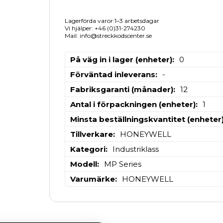
Lagerförda varor:1–3 arbetsdagar
Vi hjälper: +46 (0)31-274230
Mail: info@streckkodscenter.se
På väg in i lager (enheter)
0
Förväntad inleverans
-
Fabriksgaranti (månader)
12
Antal i förpackningen (enheter)
1
Minsta beställningskvantitet (enheter
Tillverkare
HONEYWELL
Kategori
Industriklass
Modell
MP Series
Varumärke
HONEYWELL