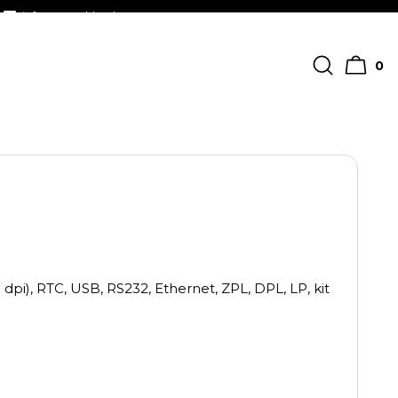
info@streckkodscenter.se
0
i), RTC, USB, RS232, Ethernet, ZPL, DPL, LP, kit