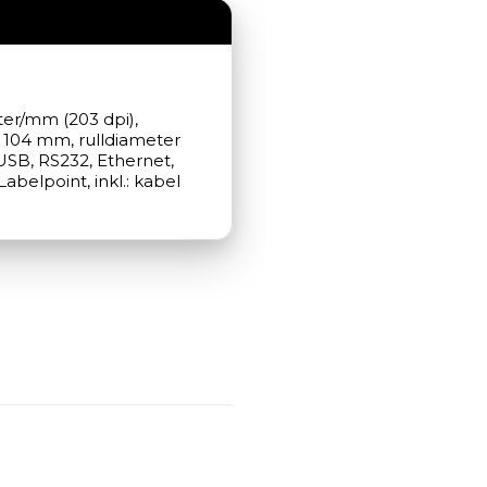
ter/mm (203 dpi), 
 104 mm, rulldiameter 
 USB, RS232, Ethernet, 
belpoint, inkl.: kabel 