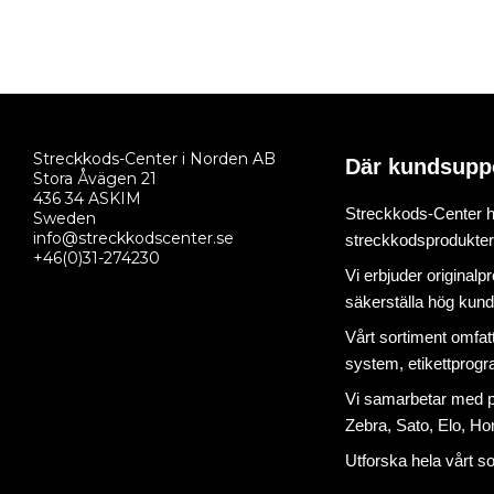
Streckkods-Center i Norden AB
Där kundsupp
Stora Åvägen 21
436 34 ASKIM
Streckkods-Center ha
Sweden
info@streckkodscenter.se
streckkodsprodukter o
+46(0)31-274230
Vi erbjuder originalp
säkerställa hög kund
Vårt sortiment omfat
system
,
etikettprog
Vi samarbetar med på
Zebra, Sato, Elo, Hon
Utforska hela vårt s