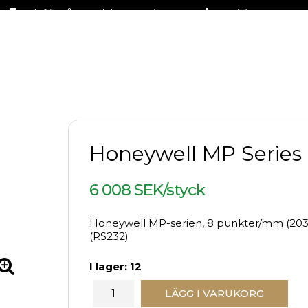
Fraktfritt på stora delar av sortimentet
+46 (0)31-27 42 30
Honeywell MP Series
6 008 SEK/styck
Honeywell MP-serien, 8 punkter/mm (203 dp
(RS232)
I lager: 12
LÄGG I VARUKORG