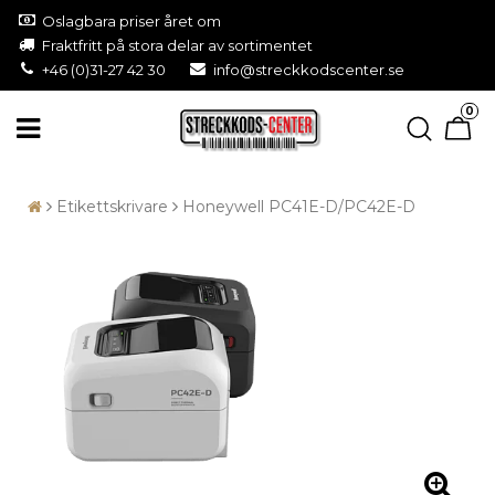
Oslagbara priser året om
Fraktfritt på stora delar av sortimentet
+46 (0)31-27 42 30
info@streckkodscenter.se
0
Etikettskrivare
Honeywell PC41E-D/PC42E-D