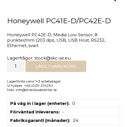
Honeywell PC41E-D/PC42E-D
Honeywell PC42E-D, Media Low Sensor, 8
punkter/mm (203 dpi), USB, USB Host, RS232,
Ethernet, svart
Lagerfrågor: stock@skc-se.eu
LÄGG I VARUKORG
Lagerförda varor:1–3 arbetsdagar
Vi hjälper: +46 (0)31-274230
Mail: info@streckkodscenter.se
På väg in i lager (enheter)
0
Förväntad inleverans
-
Fabriksgaranti (månader)
24