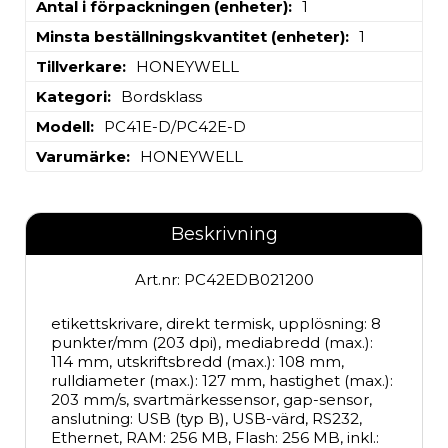
Antal i förpackningen (enheter)
1
Minsta beställningskvantitet (enheter)
1
Tillverkare
HONEYWELL
Kategori
Bordsklass
Modell
PC41E-D/PC42E-D
Varumärke
HONEYWELL
Beskrivning
Art.nr: PC42EDB021200
etikettskrivare, direkt termisk, upplösning: 8 
punkter/mm (203 dpi), mediabredd (max.): 
114 mm, utskriftsbredd (max.): 108 mm, 
rulldiameter (max.): 127 mm, hastighet (max.): 
203 mm/s, svartmärkessensor, gap-sensor, 
anslutning: USB (typ B), USB-värd, RS232, 
Ethernet, RAM: 256 MB, Flash: 256 MB, inkl.: 