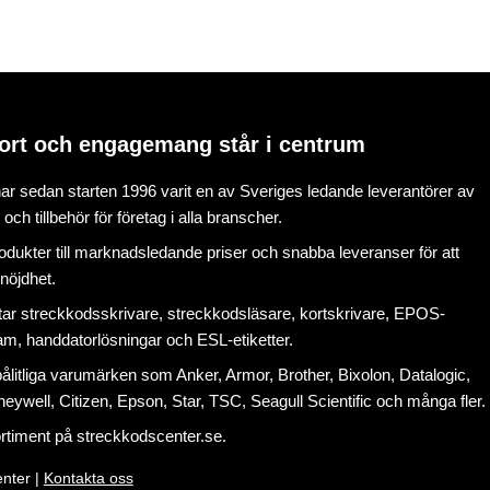
ort och engagemang står i centrum
r sedan starten 1996 varit en av Sveriges ledande leverantörer av
ch tillbehör för företag i alla branscher.
rodukter till marknadsledande priser och snabba leveranser för att
nöjdhet.
tar
streckkodsskrivare
,
streckkodsläsare
,
kortskrivare
,
EPOS-
ram
, handdatorlösningar och
ESL-etiketter
.
litliga varumärken som Anker, Armor, Brother, Bixolon, Datalogic,
eywell, Citizen, Epson, Star, TSC, Seagull Scientific och många fler.
ortiment på
streckkodscenter.se
.
nter |
Kontakta oss