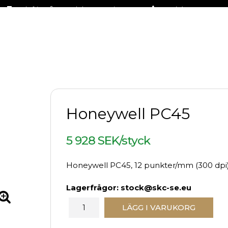
Fraktfritt på stora delar av sortimentet
+46 (0)31-27 42 30
Honeywell PC45
5 928 SEK/styck
Honeywell PC45, 12 punkter/mm (300 dpi),
Lagerfrågor: stock@skc-se.eu
LÄGG I VARUKORG