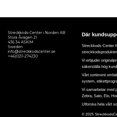
Streckkods-Center i Norden AB
Där kundsupp
Stora Åvägen 21
436 34 ASKIM
Streckkods-Center ha
Sweden
info@streckkodscenter.se
streckkodsprodukter o
+46(0)31-274230
Vi erbjuder originalp
säkerställa hög kund
Vårt sortiment omfat
system
,
etikettprog
Vi samarbetar med på
Zebra, Sato, Elo, Hon
Utforska hela vårt s
© 2025 StreckkodsCe