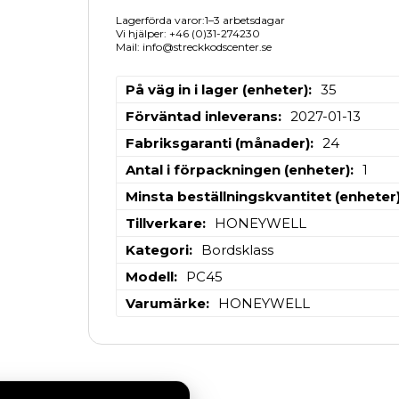
Lagerförda varor:1–3 arbetsdagar
Vi hjälper: +46 (0)31-274230
Mail: info@streckkodscenter.se
På väg in i lager (enheter)
35
Förväntad inleverans
2027-01-13
Fabriksgaranti (månader)
24
Antal i förpackningen (enheter)
1
Minsta beställningskvantitet (enheter
Tillverkare
HONEYWELL
Kategori
Bordsklass
Modell
PC45
Varumärke
HONEYWELL