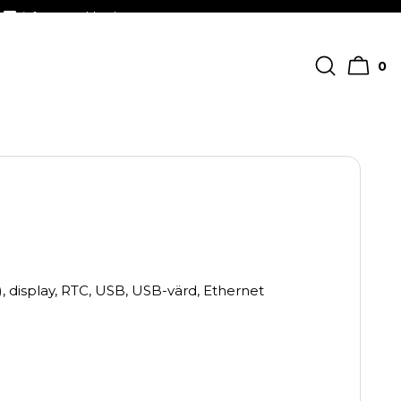
info@streckkodscenter.se
0
 display, RTC, USB, USB-värd, Ethernet