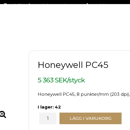
Fraktfritt på stora delar av sortimentet
+46 (0)31-27 42 30
Honeywell PC45
5 363 SEK/styck
Honeywell PC45, 8 punkter/mm (203 dpi), d
I lager: 42
LÄGG I VARUKORG