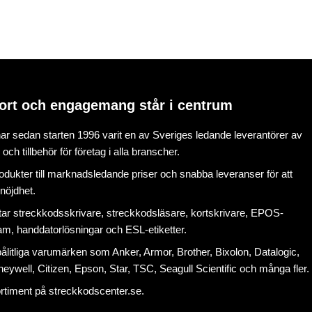
ort och engagemang står i centrum
r sedan starten 1996 varit en av Sveriges ledande leverantörer av
ch tillbehör för företag i alla branscher.
rodukter till marknadsledande priser och snabba leveranser för att
nöjdhet.
tar
streckkodsskrivare
,
streckkodsläsare
,
kortskrivare
,
EPOS-
ram
, handdatorlösningar och
ESL-etiketter
.
litliga varumärken som Anker, Armor, Brother, Bixolon, Datalogic,
eywell, Citizen, Epson, Star, TSC, Seagull Scientific och många fler.
ortiment på
streckkodscenter.se
.