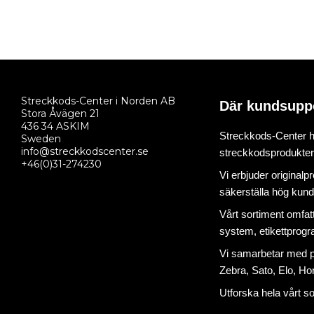
Streckkods-Center i Norden AB
Där kundsupp
Stora Åvägen 21
436 34 ASKIM
Streckkods-Center ha
Sweden
info@streckkodscenter.se
streckkodsprodukter o
+46(0)31-274230
Vi erbjuder originalp
säkerställa hög kund
Vårt sortiment omfat
system
,
etikettprog
Vi samarbetar med på
Zebra, Sato, Elo, Hon
Utforska hela vårt s