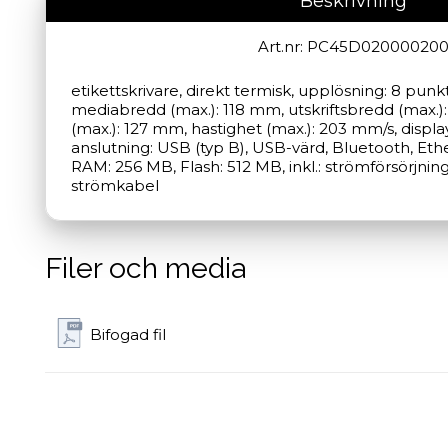
Beskrivning
Art.nr: PC45D02000020
etikettskrivare, direkt termisk, upplösning: 8 punk
mediabredd (max.): 118 mm, utskriftsbredd (max.):
(max.): 127 mm, hastighet (max.): 203 mm/s, display,
anslutning: USB (typ B), USB-värd, Bluetooth, Ether
RAM: 256 MB, Flash: 512 MB, inkl.: strömförsörjning
strömkabel
Filer och media
Bifogad fil