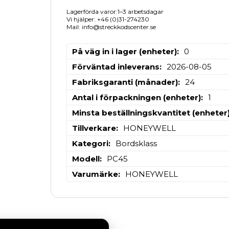
Lagerförda varor:1–3 arbetsdagar
Vi hjälper: +46 (0)31-274230
Mail: info@streckkodscenter.se
På väg in i lager (enheter)
0
Förväntad inleverans
2026-08-05
Fabriksgaranti (månader)
24
Antal i förpackningen (enheter)
1
Minsta beställningskvantitet (enheter
Tillverkare
HONEYWELL
Kategori
Bordsklass
Modell
PC45
Varumärke
HONEYWELL