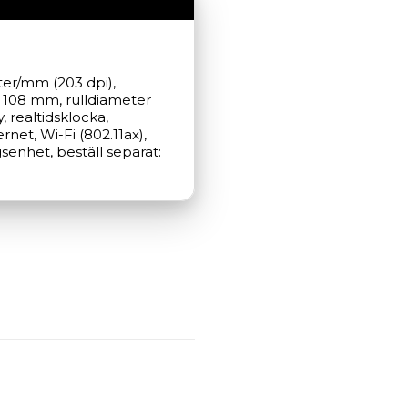
0
ter/mm (203 dpi), 
 108 mm, rulldiameter 
 realtidsklocka, 
net, Wi-Fi (802.11ax), 
senhet, beställ separat: 