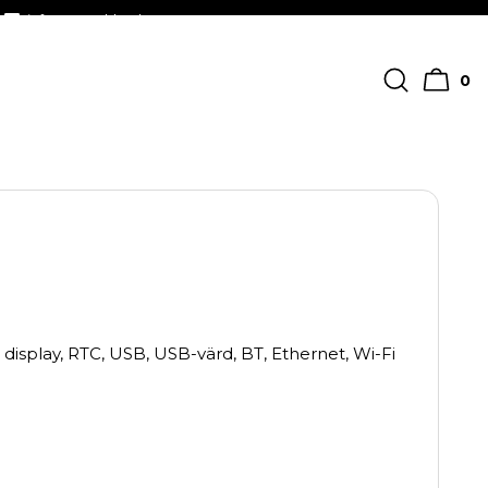
info@streckkodscenter.se
0
isplay, RTC, USB, USB-värd, BT, Ethernet, Wi-Fi