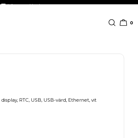
info@streckkodscenter.se
0
isplay, RTC, USB, USB-värd, Ethernet, vit