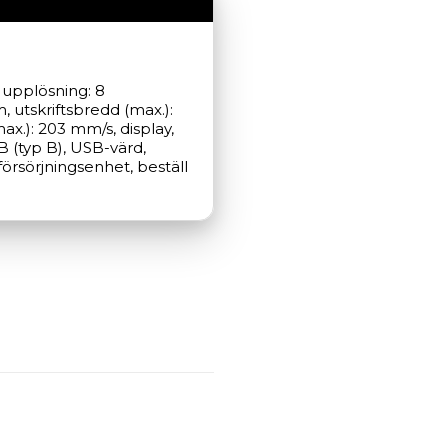
 upplösning: 8 
utskriftsbredd (max.): 
x.): 203 mm/s, display, 
B (typ B), USB-värd, 
örsörjningsenhet, beställ 