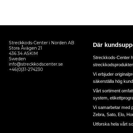
Streckkods-Center i Norden AB
Där kundsupp
Stora Åvägen 21
436 34 ASKIM
Streckkods-Center ha
Sweden
info@streckkodscenter.se
streckkodsprodukter o
+46(0)31-274230
Vi erbjuder originalp
säkerställa hög kund
Vårt sortiment omfat
system
,
etikettprog
Vi samarbetar med på
Zebra, Sato, Elo, Hon
Utforska hela vårt s