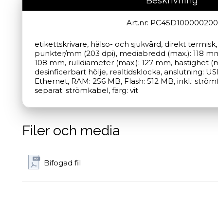
Beskrivning
Art.nr: PC45D100000200
etikettskrivare, hälso- och sjukvård, direkt termisk,
punkter/mm (203 dpi), mediabredd (max.): 118 mm, 
108 mm, rulldiameter (max.): 127 mm, hastighet (ma
desinficerbart hölje, realtidsklocka, anslutning: US
Ethernet, RAM: 256 MB, Flash: 512 MB, inkl.: strömf
separat: strömkabel, färg: vit
Filer och media
Bifogad fil