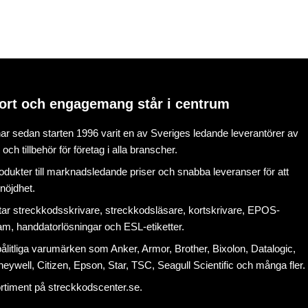
ort och engagemang står i centrum
r sedan starten 1996 varit en av Sveriges ledande leverantörer av
ch tillbehör för företag i alla branscher.
rodukter till marknadsledande priser och snabba leveranser för att
nöjdhet.
tar
streckkodsskrivare
,
streckkodsläsare
,
kortskrivare
,
EPOS-
ram
, handdatorlösningar och
ESL-etiketter
.
litliga varumärken som Anker, Armor, Brother, Bixolon, Datalogic,
eywell, Citizen, Epson, Star, TSC, Seagull Scientific och många fler.
ortiment på
streckkodscenter.se
.