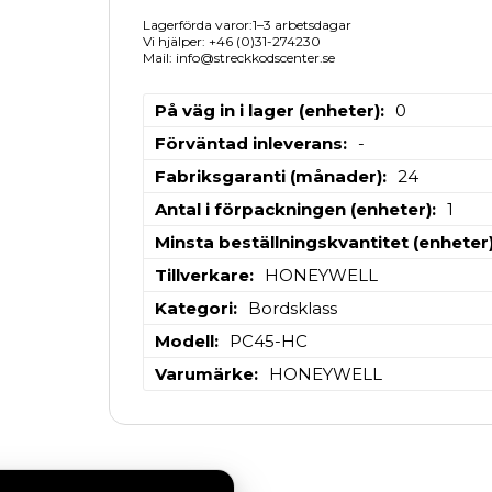
Lagerförda varor:1–3 arbetsdagar
Vi hjälper: +46 (0)31-274230
Mail: info@streckkodscenter.se
På väg in i lager (enheter)
0
Förväntad inleverans
-
Fabriksgaranti (månader)
24
Antal i förpackningen (enheter)
1
Minsta beställningskvantitet (enheter
Tillverkare
HONEYWELL
Kategori
Bordsklass
Modell
PC45-HC
Varumärke
HONEYWELL