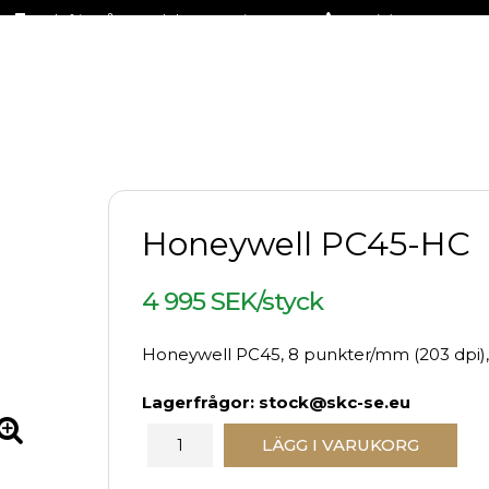
Fraktfritt på stora delar av sortimentet
+46 (0)31-27 42 30
Honeywell PC45-HC
4 995 SEK/styck
Honeywell PC45, 8 punkter/mm (203 dpi), d
Lagerfrågor: stock@skc-se.eu
LÄGG I VARUKORG