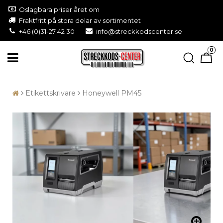
Oslagbara priser året om
Fraktfritt på stora delar av sortimentet
+46 (0)31-27 42 30
info@streckkodscenter.se
0
Etikettskrivare
Honeywell PM45