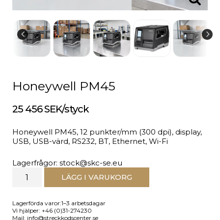
Honeywell PM45
25 456 SEK/styck
Honeywell PM45, 12 punkter/mm (300 dpi), display,
USB, USB-värd, RS232, BT, Ethernet, Wi-Fi
Lagerfrågor: stock@skc-se.eu
LÄGG I VARUKORG
Lagerförda varor:1–3 arbetsdagar
Vi hjälper: +46 (0)31-274230
Mail: info@streckkodscenter.se