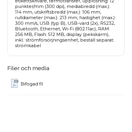
etikettskrivare, termotransfer, upplösning: 12 
punkter/mm (300 dpi), mediabredd (max.): 
114 mm, utskriftsbredd (max.): 106 mm, 
rulldiameter (max.): 213 mm, hastighet (max.): 
300 mm/s, USB (typ B), USB-värd (2x), RS232, 
Bluetooth, Ethernet, Wi-Fi (802.11ac), RAM: 
256 MB, Flash: 512 MB, display (pekskärm), 
inkl.: strömförsörjningsenhet, beställ separat: 
strömkabel
Filer och media
Bifogad fil