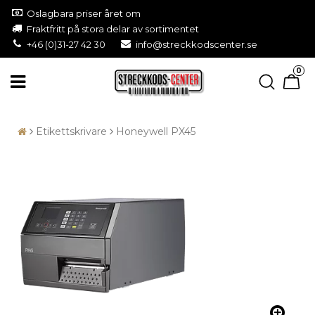
Oslagbara priser året om
Fraktfritt på stora delar av sortimentet
+46 (0)31-27 42 30
info@streckkodscenter.se
0
Etikettskrivare
Honeywell PX45