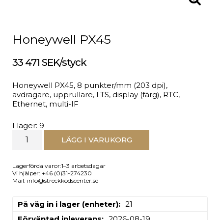
Honeywell PX45
33 471 SEK/styck
Honeywell PX45, 8 punkter/mm (203 dpi),
avdragare, upprullare, LTS, display (färg), RTC,
Ethernet, multi-IF
I lager: 9
LÄGG I VARUKORG
Lagerförda varor:1–3 arbetsdagar
Vi hjälper: +46 (0)31-274230
Mail: info@streckkodscenter.se
På väg in i lager (enheter)
21
Förväntad inleverans
2026-08-19