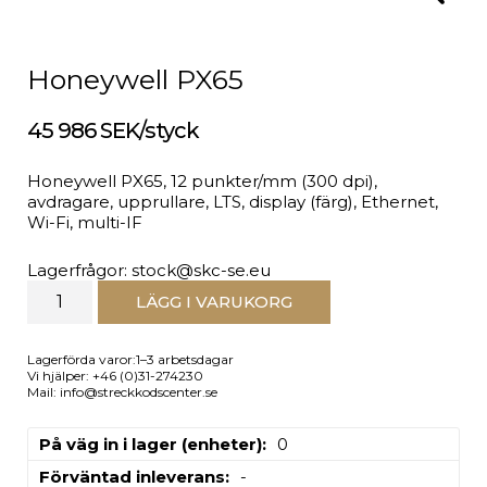
Honeywell PX65
45 986 SEK/styck
Honeywell PX65, 12 punkter/mm (300 dpi),
avdragare, upprullare, LTS, display (färg), Ethernet,
Wi-Fi, multi-IF
Lagerfrågor: stock@skc-se.eu
LÄGG I VARUKORG
Lagerförda varor:1–3 arbetsdagar
Vi hjälper: +46 (0)31-274230
Mail: info@streckkodscenter.se
På väg in i lager (enheter)
0
Förväntad inleverans
-