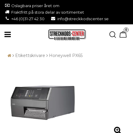
Oslagbara priser året om
Fraktfritt på stora delar av sortimentet
+46 (0)31-27 42 30
info@streckkodscenter.se
0
Etikettskrivare
Honeywell PX65