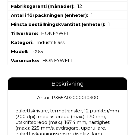
Fabriksgaranti (månader)
12
Antal i förpackningen (enheter)
1
Minsta beställningskvantitet (enheter)
1
Tillverkare
HONEYWELL
Kategori
Industriklass
Modell
PX65
Varumärke
HONEYWELL
Beskrivning
Art.nr: PX65A02000010300
etikettskrivare, termotransfer, 12 punkter/mm 
(300 dpi), medias bredd (max.): 170 mm, 
utskriftsbredd (max.): 167,4 mm, hastighet 
(max.): 225 mm/s, avdragare, upprullare, 
etikettavkänningssensor, display (färg), 