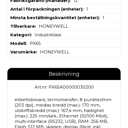
Fabriksgaranti (månader)
12
Antal i förpackningen (enheter)
1
Minsta beställningskvantitet (enheter)
1
Tillverkare
HONEYWELL
Kategori
Industriklass
Modell
PX65
Varumärke
HONEYWELL
Beskrivning
Art.nr: PX65A00000030200
etikettskrivare, termotransfer, 8 punkter/mm 
(203 dpi), medias bredd (max.): 170 mm, 
utskriftsbredd (max.): 167,4 mm, hastighet 
(max.): 225 mm/sek., Ethernet (10/100 Mbit), 
multi-interface (RS232, USB), RAM: 256 MB, 
Flash: 512 MB, skärare, display (färg), inkl.: 