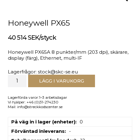
Honeywell PX65
40 514 SEK/styck
Honeywell PX65A 8 punkter/mm (203 dpi), skärare,
display (färg), Ethernet, multi-IF
Lagerfrågor: stock@skc-se.eu
LÄGG I VARUKORG
Lagerförda varor:1–3 arbetsdagar
Vi hjälper: +46 (0)31-274230
Mail: info@streckkodscenter.se
På väg in i lager (enheter)
0
Förväntad inleverans
-