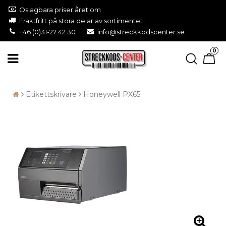
Oslagbara priser året om
Fraktfritt på stora delar av sortimentet
+46 (0)31-27 42 30
info@streckkodscenter.se
0
Etikettskrivare
Honeywell PX65