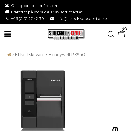
Oslagbara priser året om
Fraktfritt på stora delar av sortimentet
+46 (0)31-27 42 30
info@streckkodscenter.se
0
Etikettskrivare
Honeywell PX940