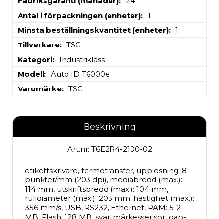
Fabriksgaranti (månader)
24
Antal i förpackningen (enheter)
1
Minsta beställningskvantitet (enheter)
1
Tillverkare
TSC
Kategori
Industriklass
Modell
Auto ID T6000e
Varumärke
TSC
Beskrivning
Art.nr: T6E2R4-2100-02
etikettskrivare, termotransfer, upplösning: 8 
punkter/mm (203 dpi), mediabredd (max.): 
114 mm, utskriftsbredd (max.): 104 mm, 
rulldiameter (max.): 203 mm, hastighet (max.): 
356 mm/s, USB, RS232, Ethernet, RAM: 512 
MB, Flash: 128 MB, svartmärkessensor, gap-