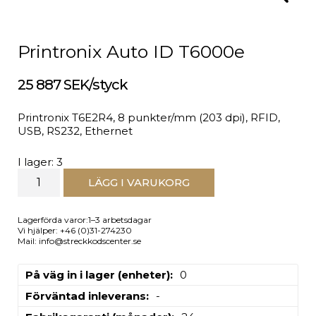
Printronix Auto ID T6000e
25 887 SEK/styck
Printronix T6E2R4, 8 punkter/mm (203 dpi), RFID,
USB, RS232, Ethernet
I lager: 3
LÄGG I VARUKORG
Lagerförda varor:1–3 arbetsdagar
Vi hjälper: +46 (0)31-274230
Mail: info@streckkodscenter.se
På väg in i lager (enheter)
0
Förväntad inleverans
-