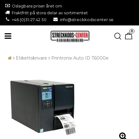
Oslagbara priser året om
Fraktfritt på stora delar av sortimentet
+46 (0)31-27 42 30
info@streckkodscenter.se
0
Etikettskrivare
Printronix Auto ID T6000e