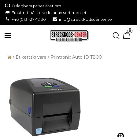
Oslagbara priser året om
Fraktfritt på stora delar av sortimentet
+46 (0)31-27 42 30
info@streckkodscenter.se
0
Etikettskrivare
Printronix Auto ID T800