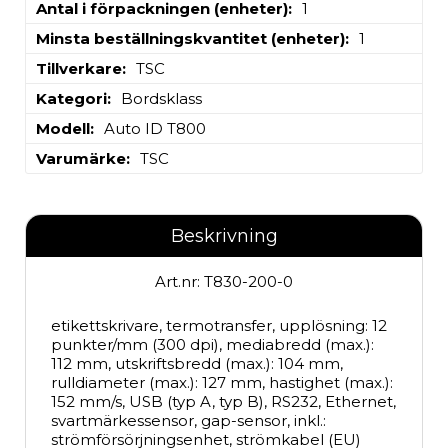
Antal i förpackningen (enheter)
1
Minsta beställningskvantitet (enheter)
1
Tillverkare
TSC
Kategori
Bordsklass
Modell
Auto ID T800
Varumärke
TSC
Beskrivning
Art.nr: T830-200-0
etikettskrivare, termotransfer, upplösning: 12 
punkter/mm (300 dpi), mediabredd (max.): 
112 mm, utskriftsbredd (max.): 104 mm, 
rulldiameter (max.): 127 mm, hastighet (max.): 
152 mm/s, USB (typ A, typ B), RS232, Ethernet, 
svartmärkessensor, gap-sensor, inkl.: 
strömförsörjningsenhet, strömkabel (EU)