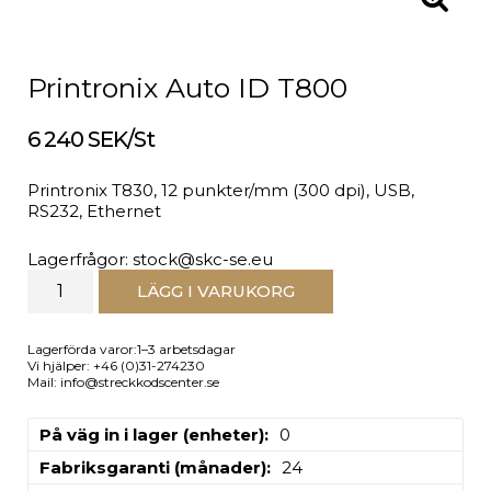
Printronix Auto ID T800
6 240 SEK/St
Printronix T830, 12 punkter/mm (300 dpi), USB,
RS232, Ethernet
Lagerfrågor: stock@skc-se.eu
LÄGG I VARUKORG
Lagerförda varor:1–3 arbetsdagar
Vi hjälper: +46 (0)31-274230
Mail: info@streckkodscenter.se
På väg in i lager (enheter)
0
Fabriksgaranti (månader)
24